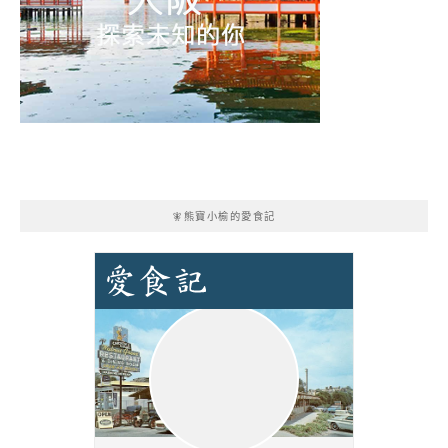
🧚熊寶小榆的愛食記