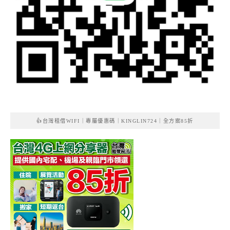
👍台灣租借WIFI｜專屬優惠碼｜KINGLIN724｜全方案85折