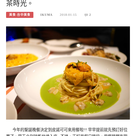
茶時光。
美食-台中美食
IKUMA
2018-01-15
2
今年的聖誕晚餐決定到皮諾可可來用餐啦!!! 早早提前就先預訂好位