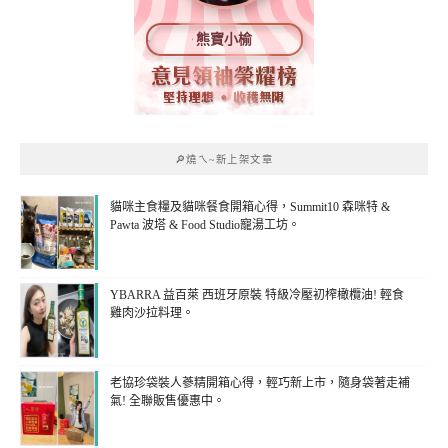
熊寶小榆
🔎燒ㄟ~新上架文章
貓咪主食糧及貓咪餐食開箱心得，Summit10 森咪特 &
Pawta 波塔 & Food Studio寵湯工坊。
YBARRA 益百萊 西班牙原裝 特級冷壓初榨橄欖油! 輕食
雞肉沙拉料理。
老協珍袋裝人蔘精開箱心得，輕巧新上市，隨身袋著走補
氣! 全聯販售優惠中。