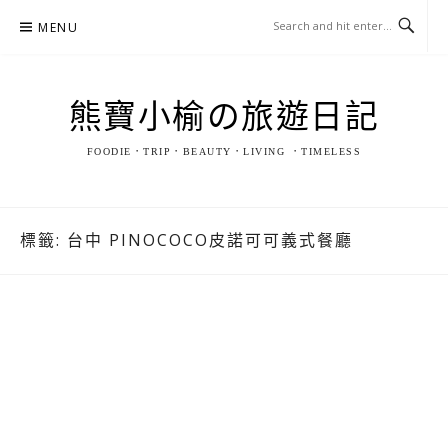
Skip
MENU
to
content
熊寶小榆の旅遊日記
FOODIE．TRIP．BEAUTY．LIVING ．TIMELESS
標籤:
台中 PINOCOCO皮諾可可義式餐廳