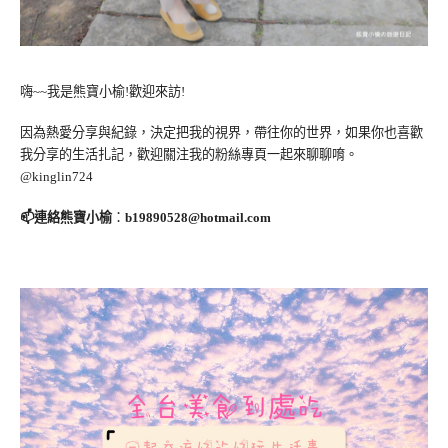
嗨~~我是熊寶小榆!歡迎來訪!
因為熱愛分享與紀錄，決定把我的視界，帶往你的世界，如果你也喜歡
我分享的生活扎記，歡迎關注我的粉絲專頁一起來聊聊唷。
@kinglin724
📫連絡熊寶小榆
：
b19890528@hotmail.com