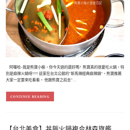
阿囉哈~我是熊寶小榆，你今天過的還好嗎? 熊寶真的很愛吃火鍋，特
別是麻辣火鍋呀!!!!! 這家在台北公館的”新馬辣經典麻辣鍋“，熊寶推薦
大家一定要來吃看看。 他跟熊寶之前去”…
CONTINUE READING
【台北美食】丼飯火鍋複合林森旗艦