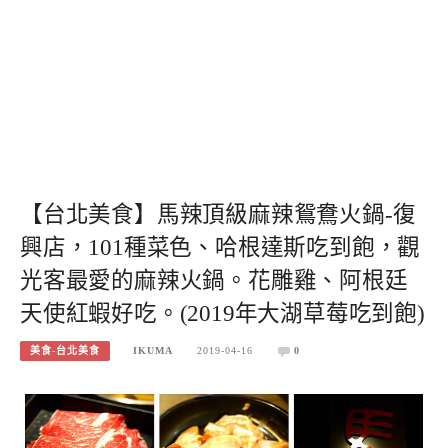
【台北美食】馬辣頂級麻辣鴛鴦火鍋-復
興店，101種菜色、哈根達斯吃到飽，觀
光客最愛的麻辣火鍋。花雕雞、阿根廷
天使紅蝦好吃。(2019年大湖草莓吃到飽)
美食-台北美食
IKUMA
2019-04-16
0