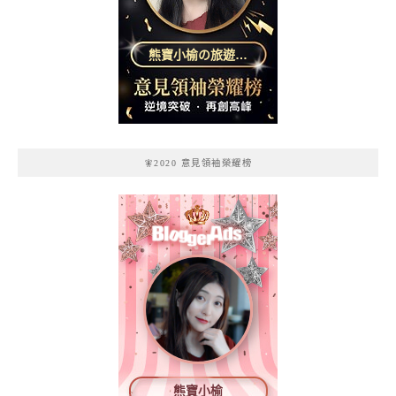
熊寶小榆の旅遊日
記
🧚2020 意見領袖榮耀榜
熊寶小榆