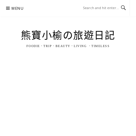
Skip
MENU
to
content
熊寶小榆の旅遊日記
FOODIE．TRIP．BEAUTY．LIVING ．TIMELESS