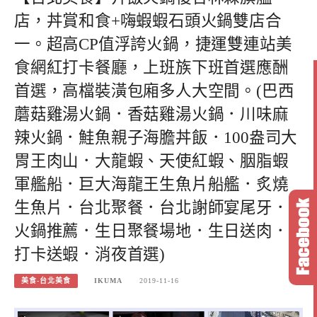
店，丼賞和食+嗨蝦蝦石頭火鍋雙店合
一。超高CP值浮誇火鍋，捷運雙連站美
食網紅打卡餐廳，上班族下班首選應酬
首選，高檔裝潢包廂多人大空間。(巴西
蘑菇雞湯火鍋．香菇雞湯火鍋．川味麻
辣火鍋．鮭魚親子海膽丼飯．100盎司大
胃王肉山．大龍蝦、天使紅蝦、胭脂蝦
軍艦船．巨大海龍王生魚片船艦．炙燒
生魚片．台北聚餐．台北謝師宴尾牙．
火鍋推薦．生日聚餐場地．生日送肉．
打卡送蝦．消夜首選)
美食-台北美食
IKUMA
2019-11-16