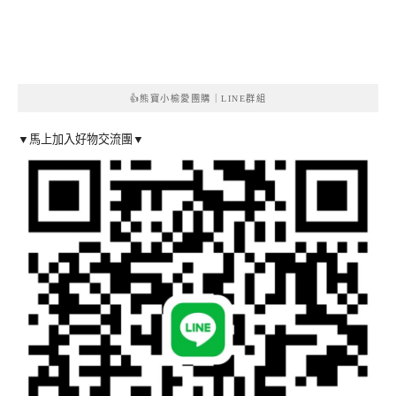
👍熊寶小榆愛團購｜LINE群組
▼馬上加入好物交流團▼