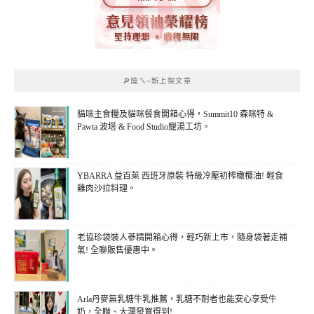
🔎燒ㄟ~新上架文章
貓咪主食糧及貓咪餐食開箱心得，Summit10 森咪特 &
Pawta 波塔 & Food Studio寵湯工坊。
YBARRA 益百萊 西班牙原裝 特級冷壓初榨橄欖油! 輕食
雞肉沙拉料理。
老協珍袋裝人蔘精開箱心得，輕巧新上市，隨身袋著走補
氣! 全聯販售優惠中。
Arla丹麥無乳糖牛乳推薦，乳糖不耐者也能安心享受牛
奶，全聯、大潤發買得到!