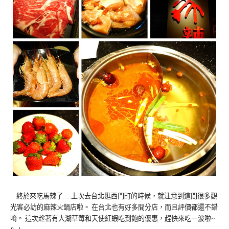
終於來吃馬辣了….上次去台北逛西門町的時候，就注意到這間很多觀
光客必訪的麻辣火鍋店啦。 在台北也有好多間分店，而且評價都還不錯
唷。 這次趁著有大湖草莓和天使紅蝦吃到飽的優惠，趕快來吃一波啦~