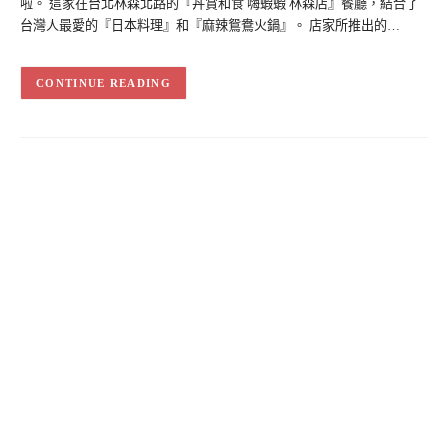
啦。 這家在台北林森北路的『丼賞和食 嗨蝦蝦 林森店』餐廳，結合了
台灣人最愛的『日本料理』和『麻辣鴛鴦火鍋』。 店家所推出的…
CONTINUE READING