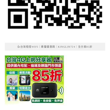
👍台灣租借WIFI｜專屬優惠碼｜KINGLIN724｜全方案85折