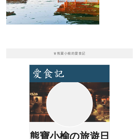
🧚熊寶小榆的愛食記