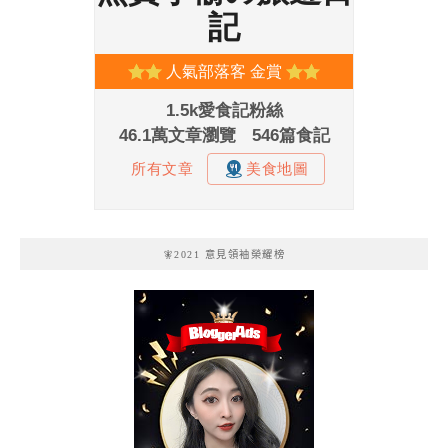
🧚2021 意見領袖榮耀榜