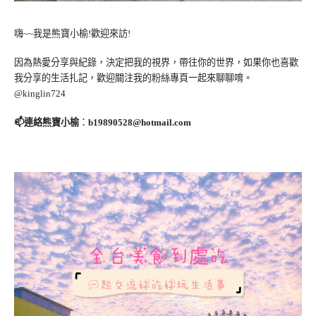
嗨~~我是熊寶小榆!歡迎來訪!
因為熱愛分享與紀錄，決定把我的視界，帶往你的世界，如果你也喜歡
我分享的生活扎記，歡迎關注我的粉絲專頁一起來聊聊唷。
@kinglin724
📫連絡熊寶小榆
：
b19890528@hotmail.com