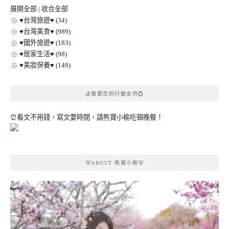
類
展開全部
|
收合全部
♥台灣旅遊♥ (34)
♥台灣美食♥ (989)
♥國外旅遊♥ (183)
♥居家生活♥ (98)
♥美妝保養♥ (149)
💰需要您的行動支持💍
⏰看文不用錢，寫文要時間，請熊寶小榆吃頓晚餐！
🐻ABOUT 熊寶小榆🐻