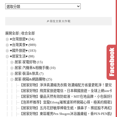
🔎
文
章
🔎尋找文章大作戰
分
類
展開全部
|
收合全部
♥台灣旅遊♥ (34)
♥台灣美食♥ (989)
♥國外旅遊♥ (183)
♥居家生活♥ (98)
居家-家電好物 (15)
居家-汽機車&相機手機 (10)
居家-裝潢&傢具 (7)
居家-開箱&網路購物 (25)
【居家好物】淨淨真濃縮洗衣精 效濃縮配方省量更乾淨！嬰兒保
【居家好物】飛買家旅遊電信，日本韓國旅遊，全球上網sim卡推薦。
【居家好物】優品天然有效防蚊液，MIT在地品牌，小包裝好攜帶
【泡茶杯推荐】宜龍Eilong璀璨濾茶杯開箱心得，極美的精密
【居家好物】五月花舒敏厚棒衛生紙，擤鼻子、擦屁股不再紅腫
【居家好物】東區暖男Pen Shugen沐浴護膚組，香PEN-PEN