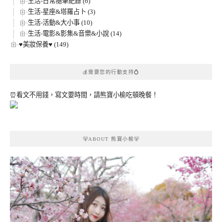
生活-日常隨筆紀錄 (6)
生活-星座&塔羅占卜 (3)
生活-活動&大小事 (10)
生活-電影&影集&音樂&小說 (14)
♥美妝保養♥ (149)
💰需要您的行動支持💍
⏰看文不用錢，寫文要時間，請熊寶小榆吃頓晚餐！
🐻ABOUT 熊寶小榆🐻