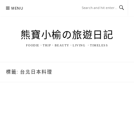
Skip
MENU
to
content
熊寶小榆の旅遊日記
FOODIE．TRIP．BEAUTY．LIVING ．TIMELESS
標籤:
台北日本料理