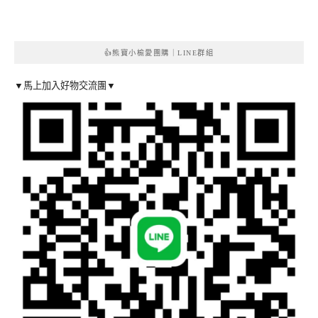
👍熊寶小榆愛團購｜LINE群組
▼馬上加入好物交流團▼