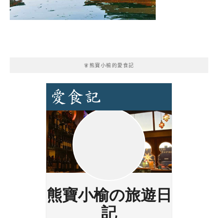
🧚熊寶小榆的愛食記