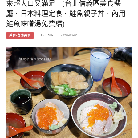
來超大口又滿足！(台北信義區美食餐
廳．日本料理定食．鮭魚親子丼．內用
鮭魚味噌湯免費續)
美食-台北美食
IKUMA
2020-03-01