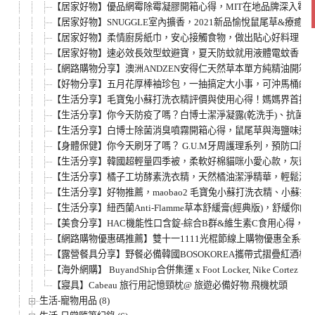
【居家好物】優品網霉除霉凝膠開箱心得，MIT在地品牌深入霉
【居家好物】SNUGGLE室內擴香，2021新品愉悅鼠尾草&療
【居家好物】柔情廚房紙巾，安心接觸食物，做出貼心好料理！新
【居家好物】速必效長效型蚊避寶，夏天防蚊就用液體電蚊香！一
【網路購物分享】澳洲ANDZEN安得仁天然草本單方純精油開
【好物分享】五月花厚棒袖珍包，一抽搞定大小事，可沖馬桶的
【生活分享】毛寶兔小蘇打洗衣精評價與使用心得！媽媽界首推嬰
【生活分享】你今天防疫了嗎？白博士潔淨凝露(乾洗手)、抗菌
【生活分享】白博士除菌消臭噴霧開箱心得，鼠尾草與海鹽味道
【身體保健】你今天刷牙了嗎？ G.U.M牙周護理系列，預防口
【生活分享】韓國超輕量四季被，柔軟好棉貓咪小愛心款，灰藍粉
【生活分享】橘子工坊酵素洗衣精，天然橘油潔淨精華，輕鬆洗淨
【生活分享】好物推薦，maobao2 毛寶兔小蘇打洗衣精、小
【生活分享】紐西蘭Anti-Flamme草本舒緩膏(經典版)，舒緩
【美食分享】HAC機能性口含錠-綜合B群&維生素C食用心得，口
【網路購物優惠碼推薦】雙十一1111光棍節線上購物優惠全系列，
【露營餐具分享】野餐必備韓國BOSOKOREA攜帶式摺疊紅酒杯，
【海外網購】 BuyandShip合併集運 x Foot Locker, Nike Cor
【寢具】Cabeau 旅行用記憶頸枕@ 旅遊必備好物.飛機枕頭
生活-寵物用品 (8)