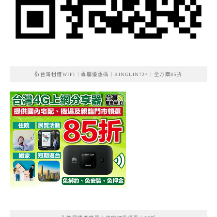
👍台灣租借WIFI｜專屬優惠碼｜KINGLIN724｜全方案85折