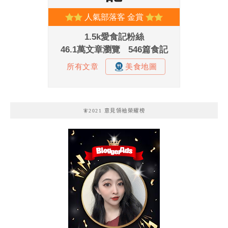
🧚2021 意見領袖榮耀榜