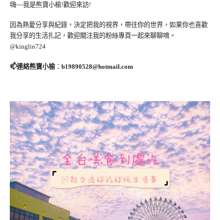
嗨~~我是熊寶小榆!歡迎來訪!
因為熱愛分享與紀錄，決定把我的視界，帶往你的世界，如果你也喜歡
我分享的生活扎記，歡迎關注我的粉絲專頁一起來聊聊唷。
@kinglin724
📫連絡熊寶小榆
：
b19890528@hotmail.com