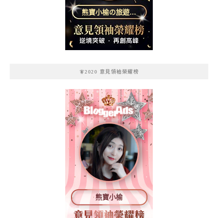
熊寶小榆の旅遊日
記
🧚2020 意見領袖榮耀榜
熊寶小榆