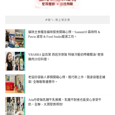
🔎燒ㄟ~新上架文章
貓咪主食糧及貓咪餐食開箱心得，Summit10 森咪特 &
Pawta 波塔 & Food Studio寵湯工坊。
YBARRA 益百萊 西班牙原裝 特級冷壓初榨橄欖油! 輕食
雞肉沙拉料理。
老協珍袋裝人蔘精開箱心得，輕巧新上市，隨身袋著走補
氣! 全聯販售優惠中。
Arla丹麥無乳糖牛乳推薦，乳糖不耐者也能安心享受牛
奶，全聯、大潤發買得到!