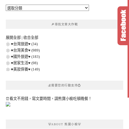
🔎
文
章
🔎尋找文章大作戰
分
類
展開全部
|
收合全部
♥台灣旅遊♥ (34)
♥台灣美食♥ (989)
♥國外旅遊♥ (183)
♥居家生活♥ (98)
♥美妝保養♥ (149)
💰需要您的行動支持💍
⏰看文不用錢，寫文要時間，請熊寶小榆吃頓晚餐！
🐻ABOUT 熊寶小榆🐻