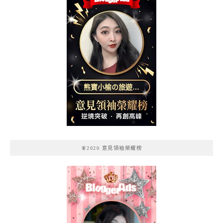
熊寶小榆の旅遊日
記
🧚2020 意見領袖榮耀榜