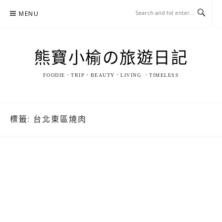
Skip
MENU
to
content
熊寶小榆の旅遊日記
FOODIE．TRIP．BEAUTY．LIVING ．TIMELESS
標籤:
台北東區燒肉