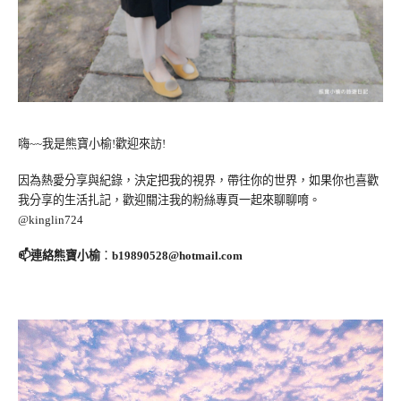
嗨~~我是熊寶小榆!歡迎來訪!
因為熱愛分享與紀錄，決定把我的視界，帶往你的世界，如果你也喜歡
我分享的生活扎記，歡迎關注我的粉絲專頁一起來聊聊唷。
@kinglin724
📫連絡熊寶小榆
：
b19890528@hotmail.com