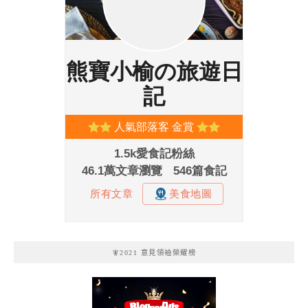
🧚2021 意見領袖榮耀榜