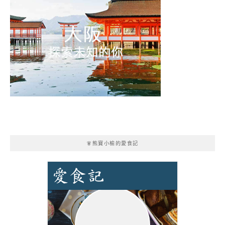
🧚熊寶小榆的愛食記