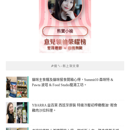
熊寶小榆
🔎燒ㄟ~新上架文章
貓咪主食糧及貓咪餐食開箱心得，Summit10 森咪特 &
Pawta 波塔 & Food Studio寵湯工坊。
YBARRA 益百萊 西班牙原裝 特級冷壓初榨橄欖油! 輕食
雞肉沙拉料理。