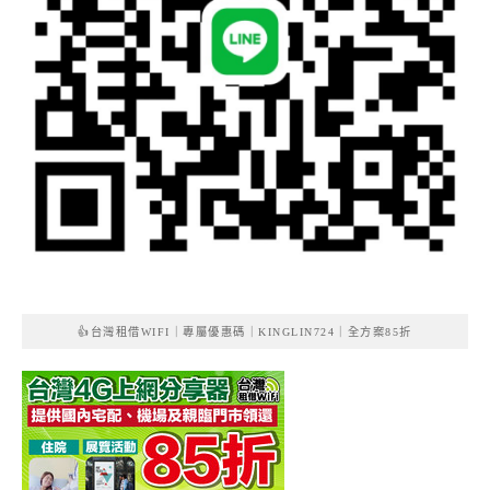
👍台灣租借WIFI｜專屬優惠碼｜KINGLIN724｜全方案85折