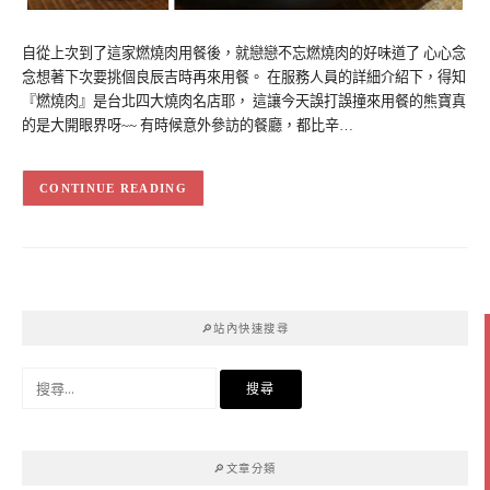
自從上次到了這家燃燒肉用餐後，就戀戀不忘燃燒肉的好味道了 心心念
念想著下次要挑個良辰吉時再來用餐。 在服務人員的詳細介紹下，得知
『燃燒肉』是台北四大燒肉名店耶， 這讓今天誤打誤撞來用餐的熊寶真
的是大開眼界呀~~ 有時候意外參訪的餐廳，都比辛…
CONTINUE READING
🔎站內快速搜尋
搜
尋
關
鍵
🔎文章分類
字: