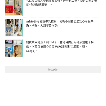
老協珍袋裝人蔘精開箱心得，輕巧新上市，隨身袋著走補
氣! 全聯販售優惠中。
Arla丹麥無乳糖牛乳推薦，乳糖不耐者也能安心享受牛
奶，全聯、大潤發買得到!
飛買家中港澳上網SIM卡，香港自由行海外旅遊網卡推
薦，內文含使用心得分享(免翻牆使用LINE、FB、
Google)。
🌺AD🌺