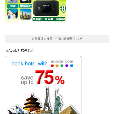
👍熊寶讀者推薦｜住宿訂房優惠｜75折
☆Agoda訂房連結☆