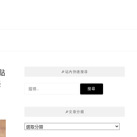
點
🔎站內快速搜尋
美
搜
尋
關
鍵
🔎文章分類
字:
🔎
文