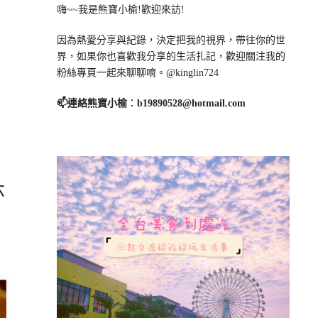
嗨~~我是熊寶小榆!歡迎來訪!
因為熱愛分享與紀錄，決定把我的視界，帶往你的世
界，如果你也喜歡我分享的生活扎記，歡迎關注我的
粉絲專頁一起來聊聊唷。@kinglin724
📫連絡熊寶小榆
：
b19890528@hotmail.com
六