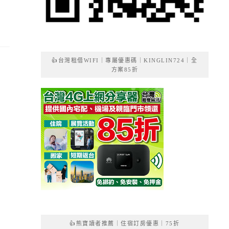
👍台灣租借WIFI｜專屬優惠碼｜KINGLIN724｜全
方案85折
👍熊寶讀者推薦｜住宿訂房優惠｜75折