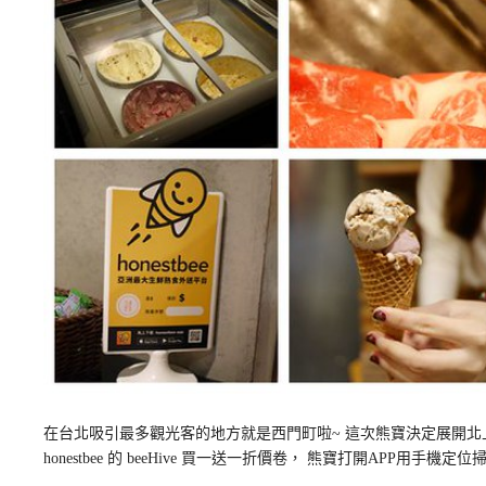
在台北吸引最多觀光客的地方就是西門町啦~ 這次熊寶決定展開北
honestbee 的 beeHive 買一送一折價卷， 熊寶打開APP用手