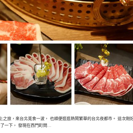
上之旅，來台北覓食一波， 也順便逛逛熱鬧繁華的台北夜都市。 這次剛
機定位掃了一下， 發現在西門町問…