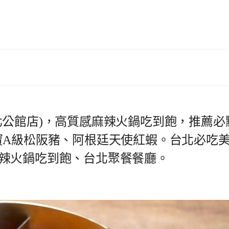
北公館店)，高質感麻辣火鍋吃到飽，推薦必
寶A級松阪豬、阿根廷天使紅蝦。台北必吃
辣火鍋吃到飽、台北聚餐餐廳。