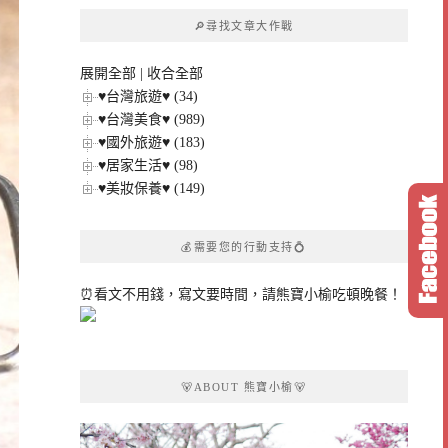
章
🔎尋找文章大作戰
分
類
展開全部
|
收合全部
♥台灣旅遊♥ (34)
♥台灣美食♥ (989)
♥國外旅遊♥ (183)
♥居家生活♥ (98)
♥美妝保養♥ (149)
💰需要您的行動支持💍
⏰看文不用錢，寫文要時間，請熊寶小榆吃頓晚餐！
🐻ABOUT 熊寶小榆🐻