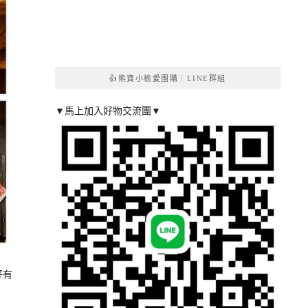
👍熊寶小榆愛團購｜LINE群組
▼馬上加入好物交流團▼
好有