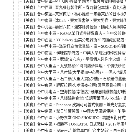
【美食】台中南區─MU 咖啡輕食小賣所。溫馨可愛的咖啡店，
【美食】台中西區─春丸餐包製作所。春丸餐包本舖、春丸街邊店
【美食】台中東區─茶寮侘助，私心推薦一定要來訪的日本抹茶甜
【美食】台中南區─沐Cafe，興大圖書館、興大男宿、興大綠園
【美食】台中北區─麵屋六花。濃郁豚骨拉麵，隱藏人氣排隊美食，
【美食】台中南屯區。KAMA釜日式丼飯專賣店。台中公益路挑
【美食】台中西區。YC bakery 勤美旁忠誠街2F的隱藏甜點店。
【美食】台中西屯區─滿堂紅麻辣鴛鴦鍋，廣三SOGO14F吃到飽
【美食】台中南區。韓味館學府店。中興大學附近的韓式料理!炒
【美食】台中南屯區。惹鍋(文心店)。平價個人迷你小火鍋，有
【美食】台中大里區。九號碼頭99時尚熱炒料理。平價快炒簡單吃
【美食】台中大里區。八吋鍋(大里捐血中心旁)。一個人也能享受
【美食】台中大里區。石二鍋(大里大買家2樓)。石頭鍋依舊最對
【美食】台中東區。貍匠拉麵-忠孝深夜拉麵! 濃厚豚骨拉麵、低溫
【美食】台中北屯區。空海拉麵(崇德店)!最難忘純雞拉麵好味道，
【美食】台中南屯區。八錢鍋物食堂! 低調奢華個人小火鍋、涮涮鍋
【美食】台中西區。Pinococo 皮諾可可義式餐廳。燈光好氣氛
【美食】台中南區。鼎日竹葉蒸飯，中興大學周邊便當、午晚餐、
【美食】台中西區。小野食堂 ONO SHOKUDO~ 精誠五街日式
【美食】台中中區。福勝亭 TONKATSU 日式豬排。2017年周年
【美食】台中東區。良辰吉時 茶飲專門店(台中站前)。白玉珍珠鮮