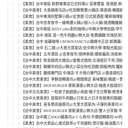
【美食】台中南區 新野東軍店日式料理@ 菜單豐富. 居酒屋.串燒.
【台中美食】大喜鍋南屯店@吃到飽鴛鴦火鍋店/壽喜燒/藥膳鍋/
【美食】台中東海別墅狸小路@定食屋/日式居酒屋/豬排咖哩飯
【美食】台中忠孝夜市一級棒讚火鍋@個人小火鍋/燒酒嫩雞鍋/
【美食】台中南區 RED Coffee對的咖啡@中興大學學府路/早午餐
【美食】台中 南區 清一色牛肉麵@興大店/免費續麵/珍珠奶茶無
【美食】台中 金礦咖啡 CROWN FANCY@霧峰中正店/新開幕/
【美食】台中 石二鍋 @大里大買家店/近中興大學/單點也能這樣
【台中美食】五年酒班 @忠孝夜市/燒烤串燒/價格偏高/消夜串烤
【台中美食】牧島燒肉大墩店@套餐式燒肉/北海道巨干貝/頂級草蝦
【台中美食】韓鄉市府店@韓式小菜任你吃到飽/銅板烤肉/鐵板烤
【台中美食】鋤燒專門店.中港店/すき焼の專門店 @壽喜燒吃到飽/近
【台中大里美食】爭鮮迴轉壽司@期間限定 美味蟹逅/精選一貫/飛
【台中美食】MOS BURGER 摩斯漢堡@興大店/柚香大阪燒珍珠
【台中北屯美食】一粒麥子創遊館@桌遊/親子生日聚餐/輕食素食餐廳
【台中大里美食】提督府牛肉麵@只有五六日才有營業的隱藏版
【台中美食】喜多樂高速壽司@大里大買家內/子彈列車壽司/Hitola S
【台中美食】MOS BURGER 摩斯漢堡@興大店/雙人分享餐/辛味
【美食】台中廣三SOGO藏壽司@くら寿司/平價迴轉壽司/40均一價
【美食】台中大里品心港式飲茶@干貝腸粉/煲仔飯/蠔油鳳爪/推