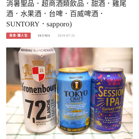
消暑聖品．超商酒類飲品．甜酒．雞尾
酒．水果酒．台啤．百威啤酒．
SUNTORY．sapporo)
美食-懶人包
IKUMA
2019-07-25