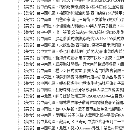
【美食】台中南區。星巴克大里中興店 @ STARBUCKS COF
【美食】台中西屯區。橋頭財神爺滷肉飯 (福科店)@ 近澄清醫
【美食】台中西屯區。橋頭財神爺滷肉飯(西屯總店) @近逢甲大
【美食】台中南區。阿爸の家 南屯三角街 人文茶館 (興大店)@
【美食】台中南區。小慢慢義大利麵@ 中興大學美食推薦。平價義大
【美食】台中中區。出一張嘴(公益店)@ 烤肉.燒烤.燒肉吃到飽。平日中午$
【美食】台中南區。胖老爹美式炸雞(學府店) & Hot 199美式
【美食】台中西屯區。火奴魯魯(西屯店)@深夜平價串燒消夜。
【美食】台中大里區。築也日本料理店(益民店)@ 東榮路與益民
【美食】台中南區。新海津海產@ 忠孝夜市快炒。鵝肉。生啤酒
【美食】台中南區。蜂屋咖啡簡餐@ 興大南門路聚餐餐廳。簡餐
【美食】台中南區。槿キン日式食堂 @ 興大南門路聚會餐廳。
【美食】台中東區。爭鮮迴轉壽司-新時代店@初夏逸品 散壽司
【美食】台中西屯區。鐵拳極炙牛排(秋本牛排)&逢甲海丸子章魚
【美食】台中南區。狂野森林西班牙冰砂@興大學生聚會美食館。平價精緻
【美食】台中北區。純そば処信州王滝 OSOBAYA@中友百貨
【美食】台中南屯區。椰林世界椰子雞跨界鍋物餐廳@全新開幕。8
【美食】台中南區。台中人早餐。忠孝夜市虱目魚粥*爌肉飯*炒麵
【美食】台中南區。愛國街 益子 米糕 肉羹麵米粉@平價好吃午
【美食】台中北屯區。藏壽司 くら寿司 中清路店@五月二十三日
【美食】台中西屯區。北區。葵米Queenny珍珠｜茶飲@焦糖