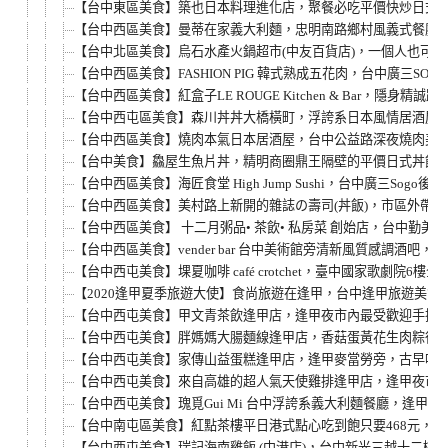
【台中東區美食】築也日本料理進化店，聚餐必吃平價快炒日式料
【台中西區美食】曼蒂在家義大利麵，忠明南路鄉村風義式餐廳
【台中北區美食】烏石水產火鍋超市(中友百貨店)，一個人也可
【台中西區美食】FASHION PIG 韓式熟成五花肉，台中廣
【台中西區美食】紅盒子LE ROUGE Kitchen & Bar
【台中西屯區美食】森川丼丼大橋橫町，浮誇系日本風情居酒屋
【台中西區美食】燒肉本氣日本居酒屋，台中公益路深夜燒肉美食，
【台中美食】鱻屋生魚片丼，精明商圈鼎王隔壁的平價日式丼飯
【台中西區美食】海匠食堂 High Jump Sushi，台中廣三
【台中西區美食】美村路上新開的雜誌の壽司(丼飯)，市區外帶美
【台中西區美食】 十二月粥品• 茶飲• 私房菜 創始店，台中勤
【台中西區美食】vender bar 台中美術館旁清新風質感調
【台中西屯美食】堁夏咖啡 café crotchet，臺中國家
【2020逢甲夏季旅遊大使】食尚旅遊在逢甲，台中逢甲旅遊美食
【台中西屯美食】甲文青茶飲逢甲店，逢甲夜市內最受歡迎手搖
【台中西屯美食】胖媽媽大腸麵線逢甲店，香菇蛋黃花生肉粽很
【台中西屯美食】家傳山益蛋糕逢甲店，逢甲麥當勞旁，古早味
【台中西屯美食】來自高雄的超人氣天使雞排逢甲店，逢甲夜市
【台中西屯美食】瑰覓Gui Mi 台中浮誇系義大利麵餐廳，逢
【台中南屯區美食】紅點茶樓平日港式點心吃到飽只要468元，文
【台中西屯美食】瑞記海南雞飯 (中港店)，台中新光三越十二樓