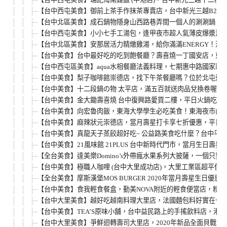
【台中西屯美食】御前上茶手作抹茶專賣店，台中新光三越B2抹
【台中北區美食】成石鍋物隱身山西路巷弄間一個人的涮涮鍋，
【台中西屯美食】小小七手工湯包，逢甲夜市超人氣薄皮爆漿湯
【台中北區美食】安那居活力精燉雞湯，給你滿滿ENERGY！
【台中美食】台中最好吃的吃到飽餐廳？壽喜燒一丁國安店，東海
【台中西屯區美食】aqua水相餐廳法義料理，七期惠中路國家
【台中美食】梨子咖啡館崇德店，找下午茶餐廳嗎？位於北屯適
【台中美食】十二段鍋の物 太平店，滿五百就送肉品兌換卷喔！
【台中美食】金大鋤壽喜燒 台中復興路愛買二樓，平日火鍋吃到飽
【台中美食】向宏魯肉飯，東海大學學生必吃美食！東海夜市內
【台中美食】麻辣狀元崇德店，當月壽星打卡享七折優惠，平日見
【台中美食】真龍天子蒸餃超好吃~ 公益路美食吃什麼？台中平
【台中美食】21風味館 21PLUS 台中新時代門市，當月生日壽星
【全台美食】達美樂Domino’s外帶瘋水果系列大披薩，一個只
【台中美食】極職人咖哩 (台中大里成功店)，大里工業區超平價
【全台美食】摩斯漢堡MOS BURGER 2020年當月壽星生
【台中美食】食我輕食餐盒，勤美NOVA附近的輕食便當店，粉嫩
【台中大里美食】越好吃越南料理大里店，法國麵包料好實在一
【台中美食】TEA’S原味小舖，台中益民路上的手搖飲料店，港
【台中大里美食】爭鮮迴轉壽司大里店，2020年新品全面貝戰中