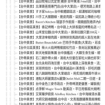
【台中美食】品田牧場日式定食.豬排 台中東海 J-mall店，
【台中美食】北澤壽喜燒專門店(台中大里店)，德芳南路上美食餐
【台中美食】すき家Sukiya 台中軟體園區店，超濃郁起司咖
【台中美食】川手工大腸麵線、脆皮肉圓，益民路上傳統小吃店！
【台中美食】Racer’s Kitchen 瑞瑟手作廚房，親親
【台中南區美食】香記烤鴨，台中路上大排長龍的烤鴨名店，想吃
【台中美食】山禾堂拉麵(台中大里店)，豚骨拉麵只要208元
【台中美食】大里涼傘樹肉圓，排隊排到馬路的超人氣在地美食，
【台中美食】Butter Brunch&Cafe 巴特手作晨食(
【台中北區美食】柴火火焰烤鴨餐館松竹店，食尚玩家推薦必吃美
【台中美食】新天地餐飲集團 台中旗艦店，大顆生食生蠔、螃蟹淡
【外帶美食】石二鍋外帶火鍋，湯底大份量在家吃火鍋也好享受！
【台中美食】台北永和四海豆漿，台中五權路上深夜美食、活力早
【台中美食】米哥烘焙坊，台中勤美誠品B1美食街，好吃的麵包
【台中美食】星八鍋鍋物潮流-大里總店，用炙燒的嫩肩牛排火
【台中美食】港點大師麗寶店&麗寶Outlet Mall二期一
【台中美食】台中金色三麥市政店，外帶啤酒更優惠，罐裝桃果小
【台中美食】点爭鮮 Magic Touch 勤美店，平日用餐超
【台中美食】艾萊羅伊廚房 AileRoy Kitchen，台中海線
【台中美食】大師兄銷魂麵舖-台中店，文青風麵鋪專賣麻辣乾麵
【台中美食】羊角炭火燒肉(台中文心店)，燒烤799元兩小時