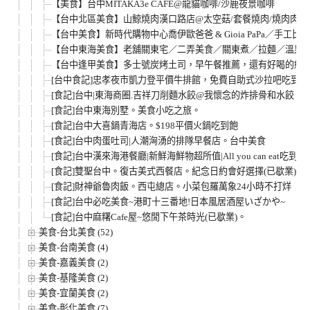
【美食】台中MITAKA3e CAFE@龍貓咖啡/沙鹿夜景咖啡
【台中北區美食】山鯨燒肉漢口路店@太空菇/套餐燒肉/燒肉肉質
【台中美食】新時代購物中心喬伊歐爸爸 & Gioia PaPa／手工
【台中東海美食】老舖關東宅／二弄美食／關東煮／拉麵／溫泉
【台中逢甲美食】多士號炭烤土司，早午餐推薦，還有好喝的紅茶
[台中食記]忠孝夜市凱力登平價牛排館，免費自助式沙拉吧吃到飽
[食記]台中|東海商圈.吉祥刀削麵水餃@我懷念的炸排骨和水餃
[食記]台中東海別墅。美食小吃之旅。
[食記]台中大喜鍋青海店。$198平價火鍋吃到飽
[食記]台中肉蛋吐司|人潮洶湧的排隊早餐店。台中美食
[食記]台中漢來海港餐廳|新鮮海鮮物超所值|All you can eat吃到
[食記]雙聖台中。復古美式西餐店。紀念日約會好選擇(已歇業)。
[食記]財神爺魯肉飯。西屯總店。小菜包羅萬象24小時不打烊
[食記]台中必吃美食~港町十三番地!日本風居酒屋いざかや~
[食記]台中麻糬Cafe屋~悠閒下午茶時光(已歇業)。
美食-台北美食 (52)
美食-台南美食 (4)
美食-嘉義美食 (2)
美食-基隆美食 (2)
美食-宜蘭美食 (2)
美食-彰化美食 (7)