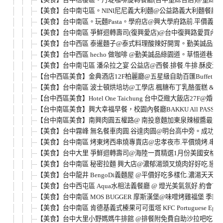
【美食】台中南屯區。NINI尼尼義大利麵@公益路義大利麵餐廳。
【美食】台中南區。玩麵Pasta。學府店@興大學府路前.平價義大
【美食】台中南區 爭鮮迴轉壽司(復興愛店)@台中復興路愛買內B
【美食】台中西區 泰暹麵子@泰式料理酸辣好開胃。勤美誠品綠園
【美食】台中西區 hecho 做咖啡 @勤美誠品綠園道。草悟道巷弄
【美食】台中南屯區 潘朵拉之宴 公益店@西餐.排餐.牛排.酥皮
【台中西區美食】金典酒店12F柏麗廳@五星級自助百匯Buffet吃
【美食】台中南區 波士頓烘培坊@工學店.楓糖布丁乳酪蛋糕 & 1
【台中西區美食】Hotel One Taichung 台中亞緻大飯店27F@
【台中南區美食】興大幸福早餐，校園內餐廳BAKKU All PAS
【台中南區美食】南興肉圓五權路@ 南投意麵加東泉辣椒醬最對味
【美食】台中霧峰 無名餐車肉圓.谷達肉圓@明台高中旁。成功路
【美食】台中南區 烤東烤西串燒專賣店@忠孝夜市.平價燒烤.串燒
【美食】台中大里 爭鮮迴轉壽司@海陸一貫精選1月份美國安格斯
【美食】台中南區 秘密拉麵 興大店@濃郁湯頭叉燒肉好好吃.戀
【美食】台中龍井 BengoDi義麵屋 @平價好吃多樣化.濃湯天天不
【美食】台中西屯區 Aqua水相法義餐廳 @ 燈光美氣氛好.約會
【美食】台中南區 MOS BUGGER 摩斯漢堡@味噌烤雞福堡 季節
【美食】台中南區 肯德基義式榛果可可蛋塔 KFC Portuguese Egg Ta
【美食】台中大里小野媽媽牛排館 @排餐附免費自助沙拉吧吃到飽