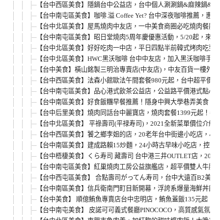
【台中西區美食】隱鍋台中公益店，台中個人涮涮鍋&麻辣鍋&蛤
【台中南屯區美食】咖啡.溢 Coffee Yet? 台中深夜咖啡
【台中北區美食】屋馬燒肉中友店，一中美食商圈必吃燒肉餐廳，
【台中南屯區美食】昭日堂燒肉5周年慶優惠活動，5/20起，來
【台中北區美食】好好吃肉一中店，平日四點半前韓式烤肉吃到飽
【台中北區美食】HWC黑沃咖啡 台中中友店，加入黑沃咖啡手機
【台中美食】橫山銘製三明治專賣店(中友店)，中友百貨一樓外
【台中西區美食】法森小館歐法午間套餐980元起，台中超平價
【台中南屯區美食】品心港式飲茶公益店，公益路平價港式點心
【台中南區美食】好食飯糰早餐推薦！隱身中興大學巷弄美食，
【台中后里美食】燒肉同話台中麗寶店，燒肉套餐1399元起！
【台中北區美食】 平祿壽司(平禄寿司)，2021全新菜單價位
【台中西區美食】饕之鄉李姐的店，20老年台中街邊小吃店，小
【台中南區美食】建成路賴15炒麵，24小時古早味小吃店，控
【台中梧棲美食】くら寿司 藏壽司 台中港三井OUTLET店，2
【台中南屯區美食】紅巢燒肉工房公益旗艦店，超平價雙人牛豚燒
【台中西屯區美食】 合點壽司がってん寿司，台中大遠百B2美
【台中南區美食】信兵衛南門町目新開幕，浮誇系爆量海鮮丼飯
【台中美食】 順億鮪魚專賣店台中忠明店，鮪魚蓋飯135元起
【台中南屯美食】 皮諾可可義式餐廳PINOCOCO，高質感氣