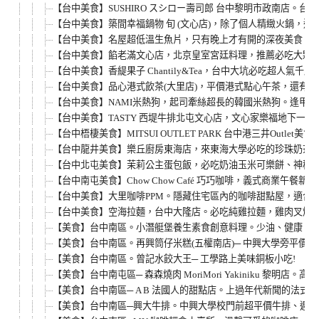
【台中美食】SUSHIRO スシロー壽司郎 台中黎明市政南店
【台中美食】築間幸福鍋物 旬 (文心店)，除了個人精緻火鍋，
【台中美食】名屋超低溫生魚片，只有晚上才有開的深夜美食。鮪
【台中美食】餡老滿文心店，北京皇室宮廷料理，推薦必吃大顆飽
【台中美食】香緹果子 Chantily&Tea，台中大坑必吃
【台中美食】品心港式飲茶(大里店)，平價港式點心午茶，還有
【台中美食】NAMI米熱狗，起司牽絲超長的韓國米熱狗。逢甲夜市
【台中美食】TASTY 西堤牛排北屯文心店，文心家樂福地下一樓
【台中梧棲美食】MITSUI OUTLET PARK 台中港三井Outlet美
【台中龍井美食】樂丘廚房東海店，來東海大學必吃的珍珠奶茶草莓
【台中北屯美食】茉莉公主蛋包飯，必吃奶油玉米可樂餅、神秘公
【台中南屯美食】Chow Chow Café 巧巧咖啡，義式商業
【台中美食】大里咖啡PPM。隱藏住宅區內的咖啡甜點屋，適合安
【台中美食】空海拉麵，台中大隆店。必吃純雞拉麵，雞肉叉燒
【美食】台中南區。小潛艇堡養生素食創意料理。少油、健康、天
【美食】台中南區。再興筒仔米糕(五權南店)─ 中興大學旁平價小
【美食】台中南區。曾記水餃大王─ 工學路上美味銅板小吃!
【美食】台中南屯區─ 森森燒肉 MoriMori Yakiniku 黎明店
【美食】台中南區─ A B 法國人的甜點店。上過年代新聞的法式
【美食】台中南區─興大牛排。中興大學校門前超平價牛排、週一至