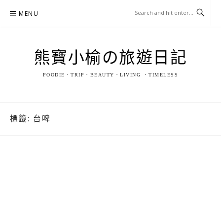
Skip
MENU
to
content
熊寶小榆の旅遊日記
FOODIE．TRIP．BEAUTY．LIVING ．TIMELESS
標籤:
台啤