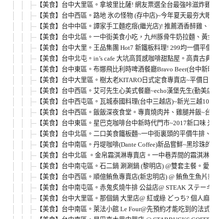
【美食】台中大里區。拿坡里比薩! 網友票選全台最強咔滋炸雞~TOP
【美食】台中西區。路地 氷の怪物 (存中店)~今年夏天最夯大眼
【美食】台中中區。譚家手工麵疙瘩(繼光店)! 推薦酒香醉雞、海
【美食】台中北區。一中街美食小吃，九州豚骨牛奶拉麵、黃金
【美食】台中大里。王品集團 Hot7 新鐵板料理! 299均一價
【美食】台中北屯。in’s cafe 大坑高質感咖啡甜點屋。高
【美食】台中東區。布娜飛比利時啤酒餐廳Bravo Beer(台中新時
【美食】台中大里區。樹太老KITARO日式定食專賣店~平價日
【美食】台中西區。艾可先生心美式餐廳~echo漢堡先生(勤美店)
【美食】台中西屯區。瓦城泰國料理(台中三越店)~新光三越10樓
【美食】台中西區。飯飯深夜食堂。專賣燒肉丼、雞腿丼飯~台中
【美食】台中東區。星巴克咖啡台中新時代門市~2017新口味 米
【美食】台中北區。二口美食鐵板麵~一中街裏頭的平價牛排、雞
【美食】台中南區。丹堤咖啡(Dante Coffee)新品嘗鮮~黑
【美食】台中北區 。金帛霜淇淋專賣店。一中巷弄間的霜淇淋鯛
【美食】台中南屯區。石二鍋 涮涮鍋 (黎明店) @雙套主餐。
【美食】台中西區。順億鮪魚專賣店(新忠明店) @ 鮪魚生魚片
【美食】台中南屯區。赤鬼炙燒牛排 公益店@ STEAK ステー
【美食】台中大里區。那個鍋 大里店@ 紅或綠 どっち? 個人
【美食】台中南區。萊法小館 Le Four@先預約才能吃到的法