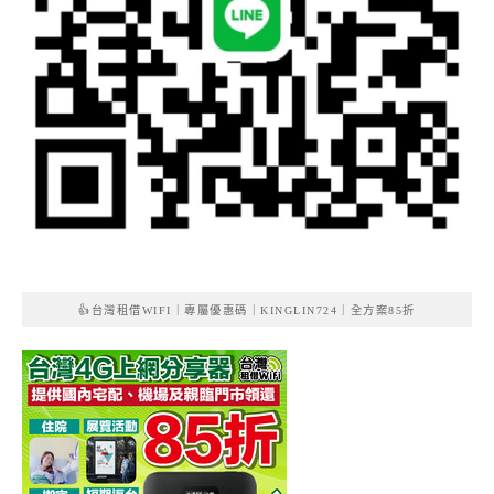
👍台灣租借WIFI｜專屬優惠碼｜KINGLIN724｜全方案85折