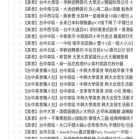
【美食】台中大里區。爭鮮迴轉壽司.大里店@狸貓妖怪公仔.十勝
【美食】台中南屯區。大漁迴轉壽司.文心南二路@海膽.鮭魚卵.
【美食】台中西屯區。鼎泰豐.米其林一星級黃金18摺小籠包 @台
【美食】台中中區。水車日本料理餐廳@CP值下降了/平價日式料理.
【美食】台中西屯區。台中大遠百B2 添好運港式飲茶。香港最著
【美食】台中中區。中華夜市 中華路四十年代老店 雞蛋蚵仔煎 & 
【美食】台中北區。一中街 偈亭泡菜鍋@ 雙十1店。個人小火鍋.
【美食】台中北區。爭鮮迴轉壽司 中友百貨B3@壽司公仔 妖怪篇
【美食】台中南區。麥當勞 大里大買家國光@大大雞腿堡餐
【美食】台中南區。昶一品花枝現炒@美村南路花枝炒飯
【台中美食懶人包】台中南區。中興大學美食.學府路早餐.午餐.
【台中美食懶人包】台中南區。中興大學美食.興大女宿生活圈.南門路午
【台中美食懶人包】台中南區。中興大學美食.興大女宿生活圈.南門路午
【台中美食懶人包】台中南區。忠孝夜市美食.消夜.小吃.晚餐@德洲
【台中美食懶人包】台中南區.中興大學美食.興大女宿生活圈.南門
【台中美食懶人包】台中南區.中興大學美食.興大女宿生活圈.南門
【美食】台中大里。頭獎飯麵店@大明店.古早味滷雞腿.滷豬腳飯麵
【美食】台中。不專業廚房@甜點控/春嘻大三囍/經典檸檬塔/限定
【美食】台中南區。大口平價火鍋@忠孝夜市內/平價好吃/份量多/
【美食】台中北區。Jane&Tony義式餐廳Party Food@一中街。平
【美食】台中梧棲區。丹堤咖啡旋轉餐廳(台中童綜合店)@童綜合醫院