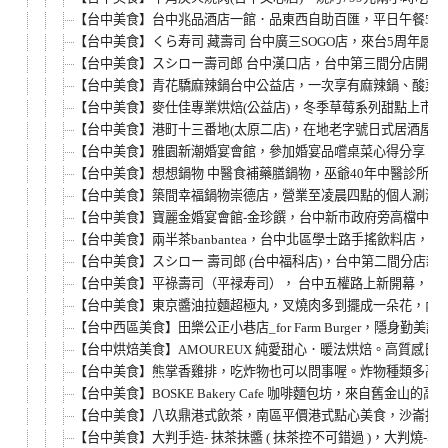
【台中美食】台中兆品酒店一館．品東西自助百匯，平日午餐580元
【台中美食】くら寿司 藏壽司 台中廣三SOGO店，來台5周年
【台中美食】スシロー壽司郎 台中漢口店，台中第三間分店開幕
【台中美食】青花驕麻辣鍋台中公益店，一次享有麻辣鍋、酸菜白
【台中美食】麥仕佳專業烘焙(公益店)，冬季草莓系列甜點上市
【台中美食】港町十三番地(太原二店)，在地老字號日式居酒屋
【台中美食】雅園新潮婚宴會館，參加婚宴品嚐桌菜心得分享。(近台中迪
【台中美食】想想鍋物 中醫食補藥膳鍋物，巫爺40年中醫診所
【台中美食】築間幸福鍋物崇德店，營業至凌晨四點的個人涮涮鍋
【台中美食】寶麗金婚宴會館-金珍饌，台中新市政府旁高檔中式
【台中美食】兩半茶banbantea，台中北區學士路手搖飲料
【台中美食】スシロー 壽司郎 (台中福科店)，台中第二間分店
【台中美食】平祿壽司（平禄寿司）， 台中五權路上新開幕，來
【台中美食】東京醬油拉麵超極丸，叉燒肉多到擺成一朵花，內用
【台中西區美食】田樂公正小巷店_for Farm Burger，
【台中烘焙美食】AMOUREUX 純愛甜心．暖法烘焙。高質感
【台中美食】熊掌香雞排，吃炸物也可以問事喔。炸物種類多高C
【台中美食】BOSKE Bakery Cafe 咖啡麵包坊，來
【台中美食】八玖鼎港式飲茶，南區平價港式點心美食，沙崙扮麵
【台中美食】大判手造- 抹茶抹醬 ( 抹茶控不可錯過 )，大