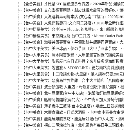
【全台美食】肯德基KFC連鎖速食專賣店，2020年新品 濃情花生
【台中美食】文心崇德薈麵點，剝皮辣椒水餃真的很好吃，爆漿
【台中美食】大漁迴轉壽司總本店 (文心南二路店)，2020年
【台中美食】大漁迴轉壽司 (文心南二路店)，2020年全新詳
【台中梧棲美食】台中港三井outlet 的咖啡店，來自韓國的咖啡伴
【台中梧棲美食】東京純豆腐 台中三井店，Mitsui Outlet P
【台中美食】海饕丼飯專賣店，平價海鮮丼飯壽司專賣店，大里
【台中大甲美食】美洲冰品．伊の芋圓（大甲芋圓蜜芋頭），炎
【台中大甲美食】清水阿吉米糕，大甲鎮瀾宮附近的隱藏美食，
【台中大里美食】陶板屋也有日式料理？來升級炙燒海鮮握壽司嚐
【台中大里美食】說書旅人 STORYLINE，德芳南路高質感
【台中大里美食】十二段鍋の物-大里店，單人鍋物只要298元
【台中大里美食】惡魔島世界炸雞 – 台中大里總店「八國聯軍
【台中美食】波士頓蛋糕 大里店，母親節蛋糕平價好選擇，楓糖
【台中美食】北村豆腐家(台中中友店)，泡菜海鮮嫩豆腐超好吃
【台中美食】艋舺阿義麵線(南門店)，台中肉圓加大腸蚵仔麵線
【台中美食】薄多義手工披薩(台中公益店)，幾歲生日就送幾隻
【台中美食】木庵食事處。日式居酒屋 ，台中南屯區美食串燒小
【台中美食】龍涎居雞膳食坊，龍涎居好湯(台中大明店)，溫暖
【台中美食】橫山三明治松竹店，北屯區也有每日手工現做水果吐