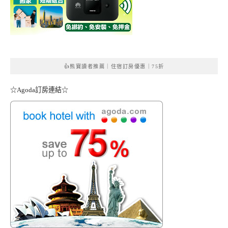
👍熊寶讀者推薦｜住宿訂房優惠｜75折
☆Agoda訂房連結☆