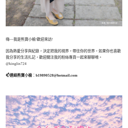
嗨~~我是熊寶小榆!歡迎來訪!
因為熱愛分享與紀錄，決定把我的視界，帶往你的世界，如果你也喜歡
我分享的生活扎記，歡迎關注我的粉絲專頁一起來聊聊唷。
@kinglin724
📫連絡熊寶小榆
：
b19890528@hotmail.com