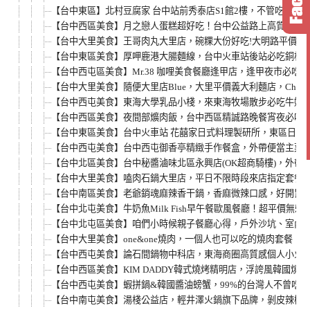
【台中東區】北村豆腐家 台中站前秀泰店S1館2樓，不管吃幾
【台中西區美食】月之戀人蛋糕超好吃！台中公益路上高質感甜
【台中大里美食】王哥肉丸大里店，碗粿大份好吃!大明路平價午
【台中東區美食】厚呷鹿港大腸麵線，台中火車站後站必吃銅板
【台中西屯區美食】Mr.38 咖哩美食餐廳逢甲店，逢甲夜市必
【台中大里美食】隨便大里店Blue，大里平價義大利麵店，Chinchin
【台中西屯美食】東海大學乳品小棧，來東海牧場散步必吃牛奶
【台中西區美食】夜間部爌肉飯，台中西區精誠路晚餐宵夜必吃
【台中東區美食】台中火車站 花囍家日式料理製研所，東區日式
【台中西屯美食】台中西屯御香亭精緻手作餐盒，外帶便當主菜
【台中北區美食】台中秘醬滷味北區永興店(OK超商騎樓)，外
【台中大里美食】嗑肉石鍋大里店，平日不限時段來店指定套餐
【台中南區美食】老爺銷魂麻辣香干鍋，香麻微辣口感，好開胃
【台中北屯美食】牛奶魚Milk Fish早午餐歐風餐廳！超平價
【台中北屯區美食】咱們小時候親子餐廳心得，戶外沙坑、室內
【台中大里美食】one&one燒肉，一個人也可以吃的燒肉套餐
【台中西屯美食】論石間鍋物中科店，東海商圈高質感個人小火
【台中西區美食】KIM DADDY韓式燒烤精明店，浮誇風韓國
【台中西屯美食】蝦拼鍋&韓國醬油螃蟹，99%的台灣人不曾吃
【台中南屯美食】湯棧公益店，輕井澤火鍋旗下品牌，剝皮辣椒雞