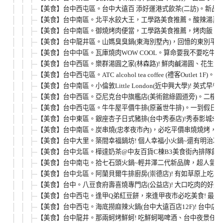
【美食】台中西屯區。台中大遠百 添好運港式飲茶(二訪)。新品
【美食】台中南區。北平水餃大王，工學路美食推薦。酸辣湯真的
【美食】台中南區。御燒烤肉便當，工學路美食推薦，烤肉飯、
【美食】台中龍井區。山媽臭臭鍋(東海別墅內)，回憶的東別平
【美食】台中中區。瓦庫燒肉WOW COOL。算命要我不要吃牛套餐
【美食】台中西區。樂群湯圓之家(林森路)! 鮮肉鹹湯圓、花生
【美食】台中西屯區。ATC alcohol tea coffee (禮客Outle
【美食】台中南區。小倫敦Little London(近中興大學)!
【美食】台中西區。亞尼克台中旗艦店(美術館綠園道旁)。二樓
【美食】台中西屯區。牛牛屋平價牛排(原蓋世牛排)。一到假日就
【美食】台中東區。銀座杏子日式豬排(台中秀泰店)!秀泰影城S1
【美食】台中南區。炭串燒(忠孝夜市內)，必吃平價串燒燒烤，忠
【美食】台中大里。築間幸福鍋坊! 個人幸福小火鍋~還有明治冰
【美食】台中北區。樺達奶茶@中友百貨C棟B3美食街內排隊飲料
【美食】台中南屯。拾七石頭火鍋~輕井澤二代新品牌，超人氣火
【美食】台中北區。阿蘭貝爾牛排廚房(崇德店)! 有如草原上吃牛
【美食】台中。八豆食府壽喜燒專門店(公益店)! 大口吃肉的好
【美食】台中西屯。逢甲Q弟紅豆餅，來逢甲夜市必吃美食! 最便
【美食】台中西屯。海底撈麻辣火鍋(台中大遠百店12F)! 台中
【美食】台中龍井。那兩蚵烤鮮蚵! 吃鮮蚵喝啤酒、台中夜景任