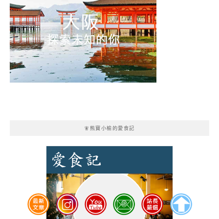
🧚熊寶小榆的愛食記