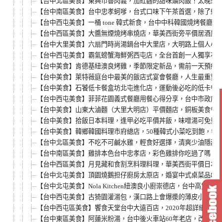
【台中北區美食】東興市魯肉義，加紅麴的甜味爌肉飯！太晚來
【台中南區美食】台中忠孝蚵嗲，台式口味下午茶首選，除了蚵
【台中西屯美食】一桶 tone 韓式新食，台中中科韓國燒烤餐
【台中西區美食】大醬無煙燒烤串燒店，華美西街旁平價居酒屋
【台中大里美食】六扇門時尚湯鍋台中大里店，大明路上個人小
【台中西屯美食】霸氣螃蟹海鮮粥西屯店，全台首創一人獨享花
【台中美食】肯德基紐澳良烤雞，季節限定新品，需前一天預約
【台中美食】萊特薇庭台中最美的飯店式宴會餐廳，人生最重要
【台中美食】石饕低卡餐盒坊北屯進化店，運動後必吃的低卡餐推
【台中西屯美食】菲菲花園義式餐廳用餐心得分享，台中市政府
【台中美食】山東大滷麵（大里大明店）平價麵店，銅板美食午
【台中美食】拾飯日本料理，逢甲必吃平價丼飯，味噌湯可免費
【台中美食】韓鄉韓國料理市府總店，50種韓式小菜吃到飽，每
【台中北區美食】不吃不可鹹水雞，輕食好選擇，清爽少油隱藏
【台中南區美食】雞排本色台中忠孝店，彩色雞排你吃過了嗎？
【台中西區美食】月見藏和食割烹料理料理，華美西街平價日本
【台中北屯美食】頂園燒鵝担仔廚房太原店，婚宴中式桌菜品嚐
【台中北屯美食】Nola Kitchen紐澳良小廚崇德店，台中
【台中西屯美食】古猗園灌湯包，漢口路上會爆漿的薄皮小籠包
【台中西屯區美食】饗食天堂台中大遠百店，2020年超詳細菜單
【台中東區美食】阿蓮米粉湯，台中後火車站60年老店，改走文