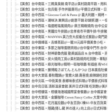
【美食】台中南區。三媽臭臭鍋 南平店@美村路南平路。用料豐
【美食】台中北區。信兵衛 手作丼飯壽司@平價日式料理。日式
【美食】台中西區。Giocoso Café & Pasta @ 義大利麵
【美食】台中西區。潮味決.東興店@創意干鍋.砂鍋粥.麵。一個
【美食】台中西區。塩選輕塩風燒肉@ 鼎王精緻燒肉/台中公益店
【美食】台中南區。黑鐵灶牛排館@忠孝夜市平價牛排/牛排豬排雞排
【美食】台中南區。MANYHA 美力夯大叔複合式餐飲@南門路簡餐
【美食】台中霧峰區。吉蜂蒸餃@一籠30元超平價美食小吃。
【美食】台中東區。多那之咖啡蛋糕烘焙@台中復中門市.台中路
【美食】台中西區。財神爺魯肉飯 勤美誠品店 & 台中南區。非
【美食】台中西區。炭火燒肉工房@美村路燒肉吃到飽。單點燒
【美食】台中西區。綠光咖啡@精明一街咖啡廳/有插座.有WI-FI.不
【美食】台中東區。勝博殿さぼてん.とんかつ@ 日本廣島牡蠣定食
【美食】台中大里區.春秋戰鍋@ 鴛鴦火鍋.壽喜燒.麻辣鍋吃到飽/
【美食】台中北區.一中街美食.泰鄉味泰式料理@平價泰式料理.泰
【美食】台中烏日區.清新溫泉會館.美井日式料理.吃到飽@美井初
【美食】台中梧棲區。梧棲海港城國際宴會餐廳@ 台中婚宴會館.喜
【美食】台中大里區。金鑛咖啡 Crown Fancy Coffee 大里中興
【美食】台中西區。花月嵐拉麵@中友百貨C棟B3.中友百貨美食街
【美食】台中西區。隱藏(隱し藏 丼の達人) 向上店@日式料理/海