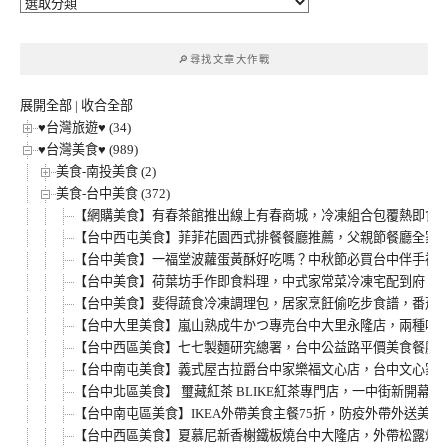
🔎
文
章
🔎尋找文章大作戰
分
類
展開全部
|
收合全部
♥台灣旅遊♥ (34)
♥台灣美食♥ (989)
美食-南投美食 (2)
美食-台中美食 (372)
【網購美食】有春茶館推出線上有春商城，冷凍組合包覆熱即食，
【台中西屯美食】菲菲花園西式排餐餐廳推薦，父親節餐廳全家人
【台中美食】一福堂波蘿蛋黃酥好吃嗎？中秋節必買台中伴手禮
【台中美食】荷葉坊手作即食料理，中式家常菜冷凍宅配到府，必
【台中美食】斐得蔬食冷凍調理包，居家烹飪偷吃步食譜，番茄筆
【台中大里美食】嵐山熟成牛かつ專売台中大里永隆店，兩種吃
【台中西區美食】七七製麵研究總署，台中公益路平價美食餐廳
【台中南屯美食】義式屋古拉爵台中家樂福文心店，台中文心家樂福
【台中北區美食】 璽藏紅茶 BLIKE紅茶專門店，一中街新開
【台中南屯區美食】IKEA外帶美食主餐75折，防疫外帶外送美
【台中西區美食】夏慕尼新香榭鐵板燒台中大隆店，外帶松露炒