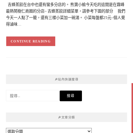
吉蜂蒸餃在台中也還有蠻多分店的。 熊寶小榆今天吃的這間是在霧峰
最熱鬧樹仁商圈的分店~ 吉蜂蒸餃詳細菜單，請參考下圖的部分 我們
今天一人點了一籠，還有三樣小菜加一碗湯。 小菜每盤都25元~個人覺
得滷味…
CONTINUE READING
🔎站內快速搜尋
搜
尋
關
鍵
🔎文章分類
字:
🔎