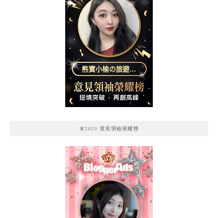
熊寶小榆の旅遊日
記
🧚2020 意見領袖榮耀榜