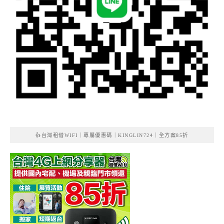
👍台灣租借WIFI｜專屬優惠碼｜KINGLIN724｜全方案85折