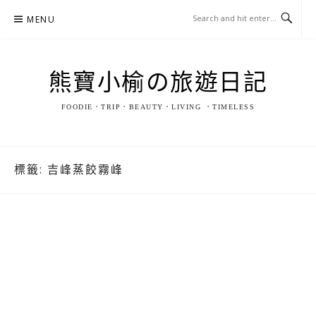
Skip
MENU
to
content
熊寶小榆の旅遊日記
FOODIE．TRIP．BEAUTY．LIVING ．TIMELESS
標籤:
吉峰蒸餃霧峰