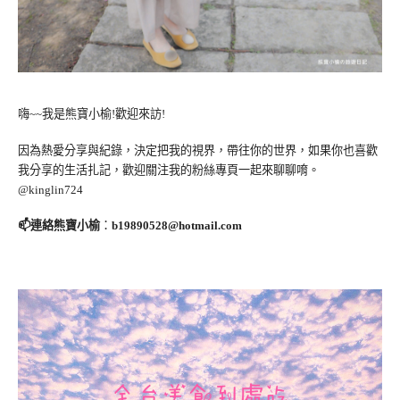
嗨~~我是熊寶小榆!歡迎來訪!
因為熱愛分享與紀錄，決定把我的視界，帶往你的世界，如果你也喜歡
我分享的生活扎記，歡迎關注我的粉絲專頁一起來聊聊唷。
@kinglin724
📫連絡熊寶小榆
：
b19890528@hotmail.com