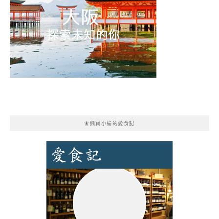
🧚熊寶小榆的愛食記