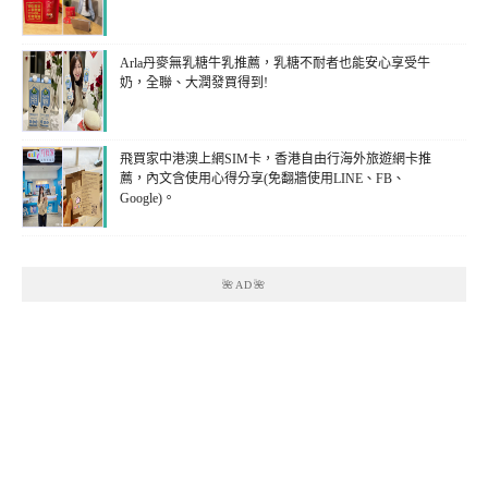
Arla丹麥無乳糖牛乳推薦，乳糖不耐者也能安心享受牛
奶，全聯、大潤發買得到!
飛買家中港澳上網SIM卡，香港自由行海外旅遊網卡推
薦，內文含使用心得分享(免翻牆使用LINE、FB、
Google)。
🌺AD🌺