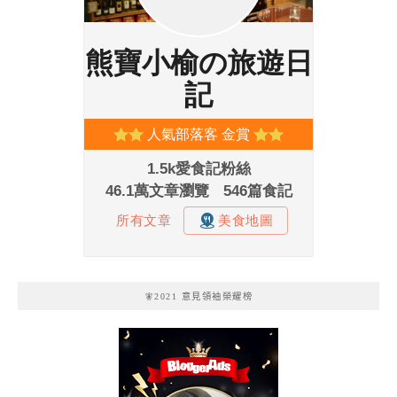
🧚2021 意見領袖榮耀榜