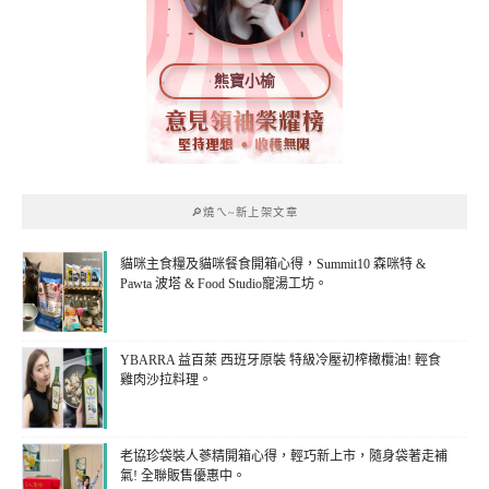
熊寶小榆
🔎燒ㄟ~新上架文章
貓咪主食糧及貓咪餐食開箱心得，Summit10 森咪特 &
Pawta 波塔 & Food Studio寵湯工坊。
YBARRA 益百萊 西班牙原裝 特級冷壓初榨橄欖油! 輕食
雞肉沙拉料理。
老協珍袋裝人蔘精開箱心得，輕巧新上市，隨身袋著走補
氣! 全聯販售優惠中。