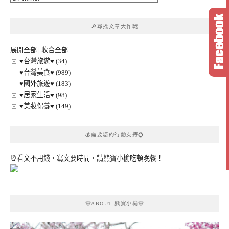
文
章
🔎尋找文章大作戰
分
類
展開全部
|
收合全部
♥台灣旅遊♥ (34)
♥台灣美食♥ (989)
♥國外旅遊♥ (183)
♥居家生活♥ (98)
♥美妝保養♥ (149)
💰需要您的行動支持💍
⏰看文不用錢，寫文要時間，請熊寶小榆吃頓晚餐！
🐻ABOUT 熊寶小榆🐻