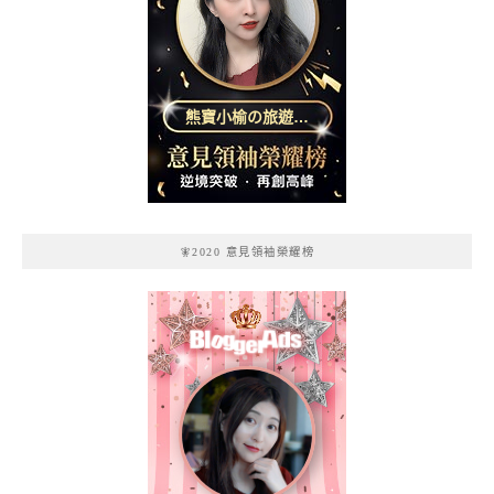
熊寶小榆の旅遊日
記
🧚2020 意見領袖榮耀榜