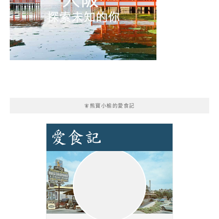
🧚熊寶小榆的愛食記