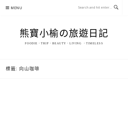
Skip
MENU
to
content
熊寶小榆の旅遊日記
FOODIE．TRIP．BEAUTY．LIVING ．TIMELESS
標籤:
向山咖啡