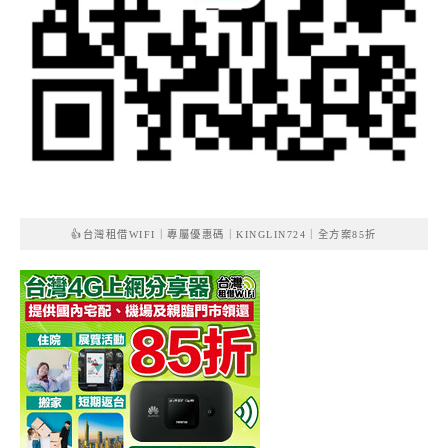
👍台灣租借WIFI｜專屬優惠碼｜KINGLIN724｜全方案85折