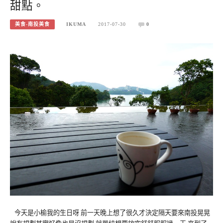
甜點。
美食-南投美食
IKUMA
2017-07-30
0
今天是小榆我的生日呀 前一天晚上想了很久才決定隔天要來南投晃晃