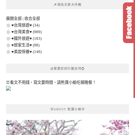
章
🔎尋找文章大作戰
分
類
展開全部
|
收合全部
♥台灣旅遊♥ (34)
♥台灣美食♥ (989)
♥國外旅遊♥ (183)
♥居家生活♥ (98)
♥美妝保養♥ (149)
💰需要您的行動支持💍
⏰看文不用錢，寫文要時間，請熊寶小榆吃頓晚餐！
🐻ABOUT 熊寶小榆🐻