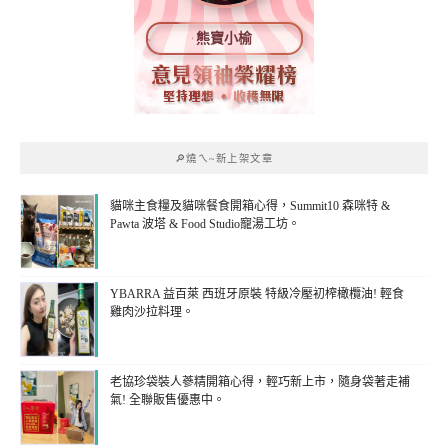
熊寶小榆
🔎燒ㄟ~新上架文章
貓咪主食糧及貓咪餐食開箱心得，Summit10 森咪特 &
Pawta 波塔 & Food Studio寵湯工坊。
YBARRA 益百萊 西班牙原裝 特級冷壓初榨橄欖油! 輕食
雞肉沙拉料理。
老協珍袋裝人蔘精開箱心得，輕巧新上市，隨身袋著走補
氣! 全聯販售優惠中。