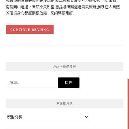
說有規劃其實好像也是沒規劃 就單純想要放空舒舒服服過一天 來到了
南投向山這邊，果然不失所望 惠蓀咖啡館這邊氣氛蠻舒服的 在大自然
的環境身心都感到很放鬆 來的時候剛好…
CONTINUE READING
🔎站內快速搜尋
搜
尋
關
鍵
🔎文章分類
字:
🔎
文