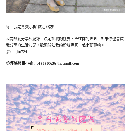
嗨~~我是熊寶小榆!歡迎來訪!
因為熱愛分享與紀錄，決定把我的視界，帶往你的世界，如果你也喜歡
我分享的生活扎記，歡迎關注我的粉絲專頁一起來聊聊唷。
@kinglin724
📫連絡熊寶小榆
：
b19890528@hotmail.com