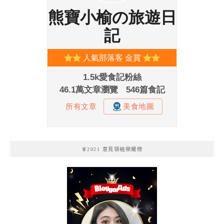
🧚2021 意見領袖榮耀榜