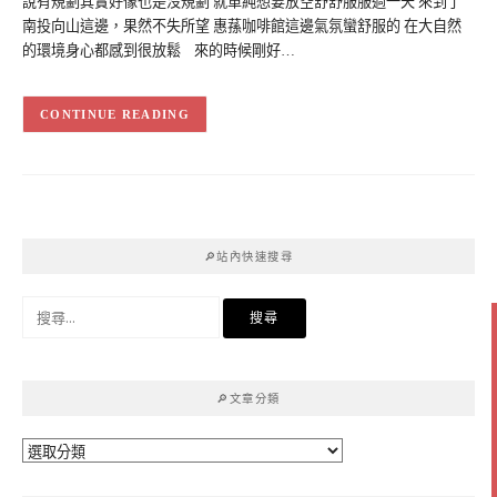
說有規劃其實好像也是沒規劃 就單純想要放空舒舒服服過一天 來到了
南投向山這邊，果然不失所望 惠蓀咖啡館這邊氣氛蠻舒服的 在大自然
的環境身心都感到很放鬆 來的時候剛好…
CONTINUE READING
🔎站內快速搜尋
搜
尋
關
鍵
🔎文章分類
字:
🔎
文