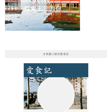
🧚熊寶小榆的愛食記