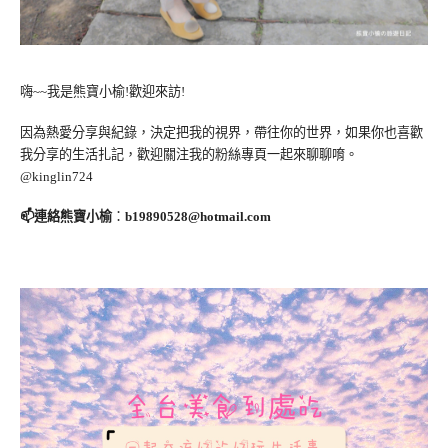
嗨~~我是熊寶小榆!歡迎來訪!
因為熱愛分享與紀錄，決定把我的視界，帶往你的世界，如果你也喜歡
我分享的生活扎記，歡迎關注我的粉絲專頁一起來聊聊唷。
@kinglin724
📫連絡熊寶小榆
：
b19890528@hotmail.com