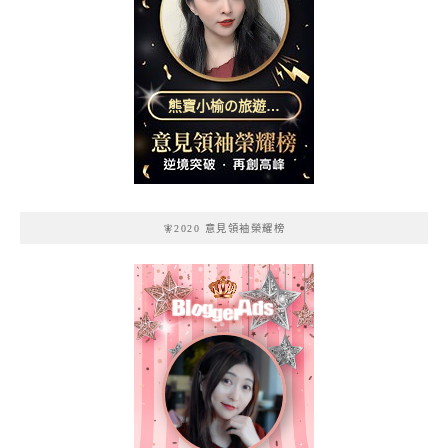
熊寶小榆の旅遊日
記
🧚2020 意見領袖榮耀榜