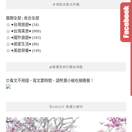
章
🔎尋找文章大作戰
分
類
展開全部
|
收合全部
♥台灣旅遊♥ (34)
♥台灣美食♥ (989)
♥國外旅遊♥ (183)
♥居家生活♥ (98)
♥美妝保養♥ (149)
💰需要您的行動支持💍
⏰看文不用錢，寫文要時間，請熊寶小榆吃頓晚餐！
🐻ABOUT 熊寶小榆🐻