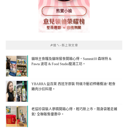
熊寶小榆
🔎燒ㄟ~新上架文章
貓咪主食糧及貓咪餐食開箱心得，Summit10 森咪特 &
Pawta 波塔 & Food Studio寵湯工坊。
YBARRA 益百萊 西班牙原裝 特級冷壓初榨橄欖油! 輕食
雞肉沙拉料理。
老協珍袋裝人蔘精開箱心得，輕巧新上市，隨身袋著走補
氣! 全聯販售優惠中。