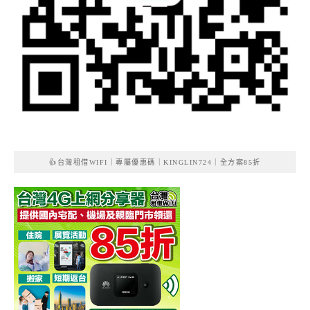
👍台灣租借WIFI｜專屬優惠碼｜KINGLIN724｜全方案85折