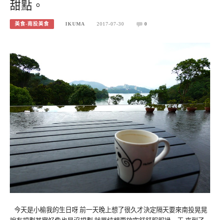
甜點。
美食-南投美食
IKUMA
2017-07-30
0
今天是小榆我的生日呀 前一天晚上想了很久才決定隔天要來南投晃晃