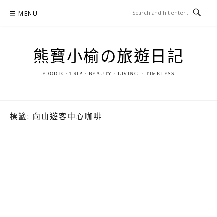
Skip
MENU
to
content
熊寶小榆の旅遊日記
FOODIE．TRIP．BEAUTY．LIVING ．TIMELESS
標籤:
向山遊客中心咖啡