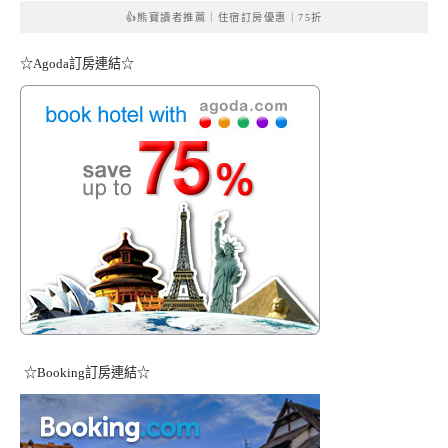
👍熊寶讀者推薦｜住宿訂房優惠｜75折
☆Agoda訂房連結☆
☆Booking訂房連結☆