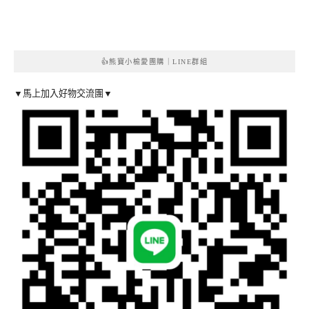
👍熊寶小榆愛團購｜LINE群組
▼馬上加入好物交流團▼