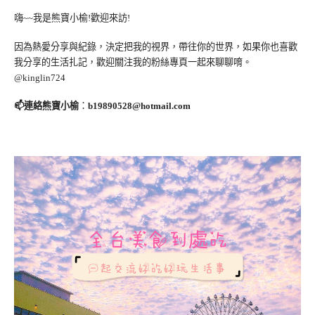
嗨~~我是熊寶小榆!歡迎來訪!
因為熱愛分享與紀錄，決定把我的視界，帶往你的世界，如果你也喜歡
我分享的生活扎記，歡迎關注我的粉絲專頁一起來聊聊唷。
@kinglin724
📫連絡熊寶小榆
：
b19890528@hotmail.com