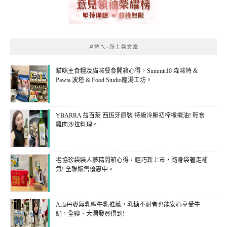
🔎燒ㄟ~新上架文章
貓咪主食糧及貓咪餐食開箱心得，Summit10 森咪特 &
Pawta 波塔 & Food Studio寵湯工坊。
YBARRA 益百萊 西班牙原裝 特級冷壓初榨橄欖油! 輕食
雞肉沙拉料理。
老協珍袋裝人蔘精開箱心得，輕巧新上市，隨身袋著走補
氣! 全聯販售優惠中。
Arla丹麥無乳糖牛乳推薦，乳糖不耐者也能安心享受牛
奶，全聯、大潤發買得到!