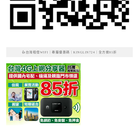
👍台灣租借WIFI｜專屬優惠碼｜KINGLIN724｜全方案85折