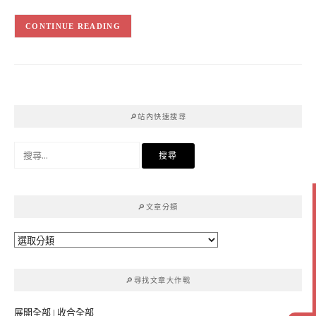
CONTINUE READING
🔎站內快速搜尋
搜
尋
關
鍵
🔎文章分類
字:
🔎
文
章
🔎尋找文章大作戰
分
類
展開全部
|
收合全部