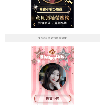
熊寶小榆の旅遊日
記
🧚2020 意見領袖榮耀榜
熊寶小榆