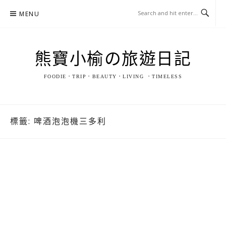
Skip
MENU
to
content
熊寶小榆の旅遊日記
FOODIE．TRIP．BEAUTY．LIVING ．TIMELESS
標籤:
啤酒泡泡機三多利