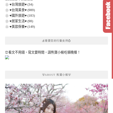
♥台灣旅遊♥ (34)
♥台灣美食♥ (989)
♥國外旅遊♥ (183)
♥居家生活♥ (98)
♥美妝保養♥ (149)
💰需要您的行動支持💍
⏰看文不用錢，寫文要時間，請熊寶小榆吃頓晚餐！
🐻ABOUT 熊寶小榆🐻