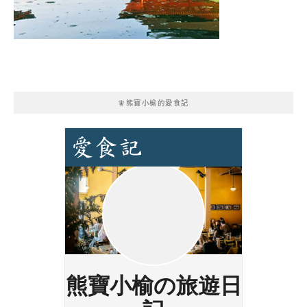
🧚熊寶小榆的愛食記