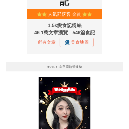
🧚2021 意見領袖榮耀榜