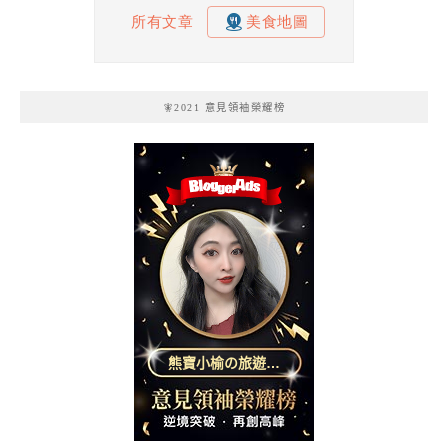
🧚2021 意見領袖榮耀榜
熊寶小榆の旅遊日
記