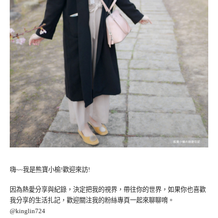
嗨~~我是熊寶小榆!歡迎來訪!
因為熱愛分享與紀錄，決定把我的視界，帶往你的世界，如果你也喜歡
我分享的生活扎記，歡迎關注我的粉絲專頁一起來聊聊唷。
@kinglin724