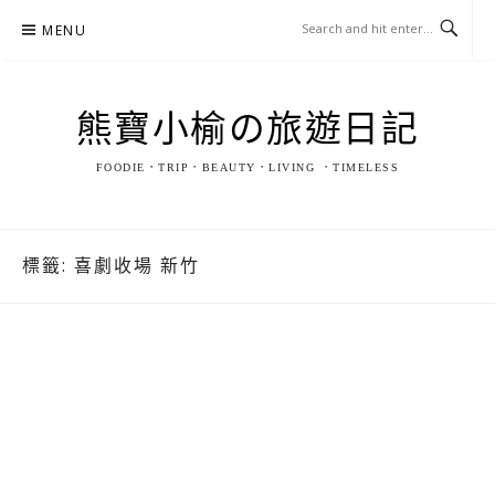
Skip
MENU
to
content
熊寶小榆の旅遊日記
FOODIE．TRIP．BEAUTY．LIVING ．TIMELESS
標籤:
喜劇收場 新竹