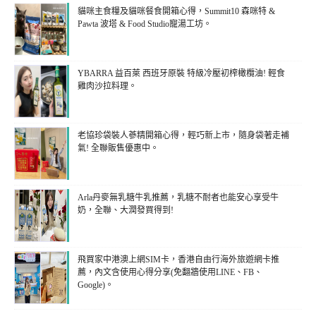
貓咪主食糧及貓咪餐食開箱心得，Summit10 森咪特 &
Pawta 波塔 & Food Studio寵湯工坊。
YBARRA 益百萊 西班牙原裝 特級冷壓初榨橄欖油! 輕食
雞肉沙拉料理。
老協珍袋裝人蔘精開箱心得，輕巧新上市，隨身袋著走補
氣! 全聯販售優惠中。
Arla丹麥無乳糖牛乳推薦，乳糖不耐者也能安心享受牛
奶，全聯、大潤發買得到!
飛買家中港澳上網SIM卡，香港自由行海外旅遊網卡推
薦，內文含使用心得分享(免翻牆使用LINE、FB、
Google)。