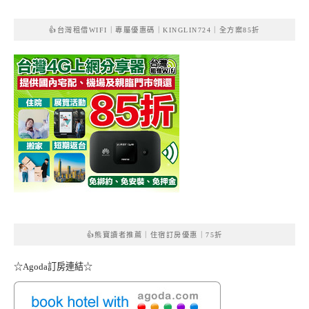
👍台灣租借WIFI｜專屬優惠碼｜KINGLIN724｜全方案85折
👍熊寶讀者推薦｜住宿訂房優惠｜75折
☆Agoda訂房連結☆