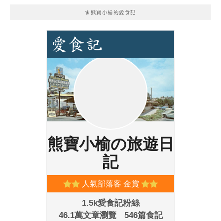
🧚熊寶小榆的愛食記