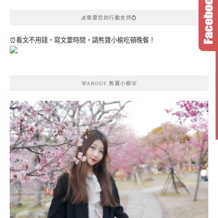
💰需要您的行動支持💍
⏰看文不用錢，寫文要時間，請熊寶小榆吃頓晚餐！
🐻ABOUT 熊寶小榆🐻