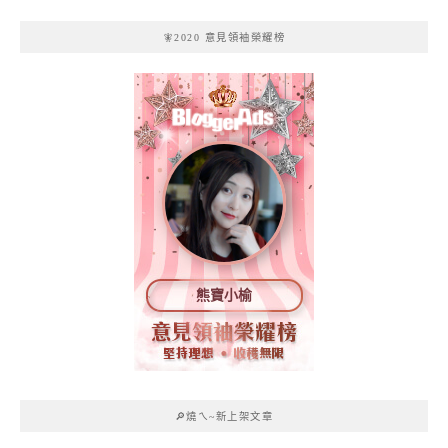
🧚2020 意見領袖榮耀榜
熊寶小榆
🔎燒ㄟ~新上架文章