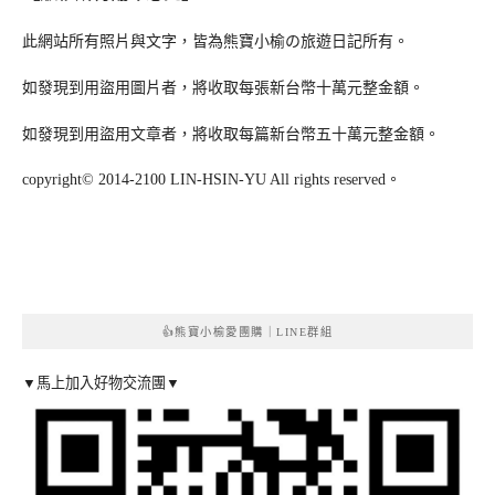
此網站所有照片與文字，皆為熊寶小榆の旅遊日記所有。
如發現到用盜用圖片者，將收取每張新台幣十萬元整金額。
如發現到用盜用文章者，將收取每篇新台幣五十萬元整金額。
copyright© 2014-2100 LIN-HSIN-YU All rights reserved。
👍熊寶小榆愛團購｜LINE群組
▼馬上加入好物交流團▼