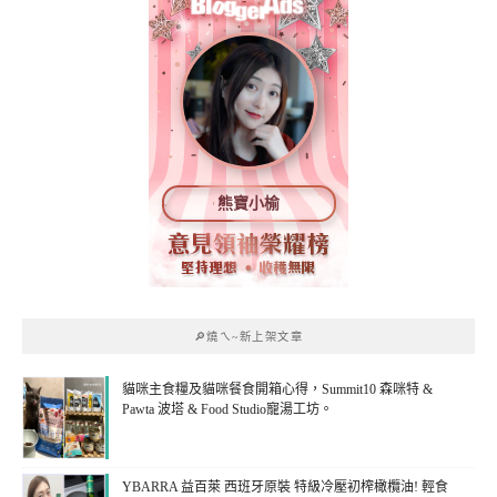
熊寶小榆
🔎燒ㄟ~新上架文章
貓咪主食糧及貓咪餐食開箱心得，Summit10 森咪特 &
Pawta 波塔 & Food Studio寵湯工坊。
YBARRA 益百萊 西班牙原裝 特級冷壓初榨橄欖油! 輕食