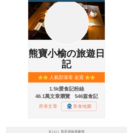
🧚2021 意見領袖榮耀榜