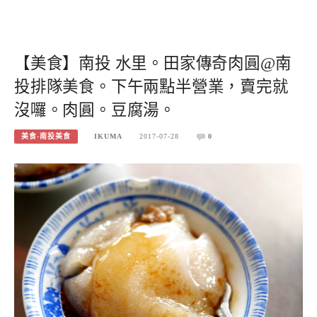
【美食】南投 水里。田家傳奇肉圓@南
投排隊美食。下午兩點半營業，賣完就
沒囉。肉圓。豆腐湯。
美食-南投美食
IKUMA
2017-07-28
0