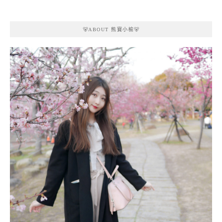
🐻ABOUT 熊寶小榆🐻