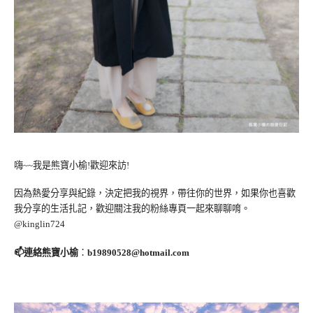
嗨~~我是熊寶小榆!歡迎來訪!
因為熱愛分享與紀錄，決定把我的視界，帶往你的世界，如果你也喜歡
我分享的生活扎記，歡迎關注我的粉絲專頁一起來聊聊唷。
@kinglin724
📫連絡熊寶小榆
：
b19890528@hotmail.com