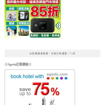
👍熊寶讀者推薦｜住宿訂房優惠｜75折
☆Agoda訂房連結☆