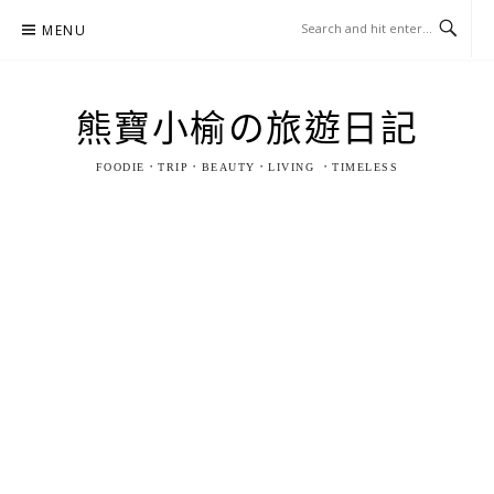
Skip
MENU
to
content
熊寶小榆の旅遊日記
FOODIE．TRIP．BEAUTY．LIVING ．TIMELESS