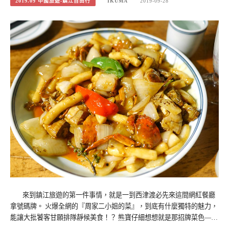
2019.09 中國旅遊-鎮江自由行
IKUMA
2019-09-28
來到鎮江旅遊的第一件事情，就是一到西津渡必先來這間網紅餐廳
拿號碼牌。 火爆全網的『周家二小姐的菜』，到底有什麼獨特的魅力，
能讓大批饕客甘願排隊靜候美食！？ 熊寶仔細想想就是那招牌菜色—…