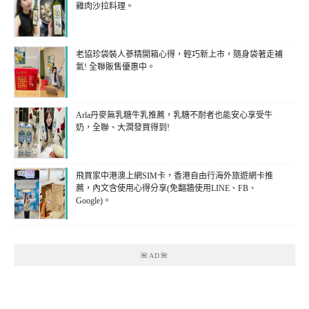
雞肉沙拉料理。
老協珍袋裝人蔘精開箱心得，輕巧新上市，隨身袋著走補
氣! 全聯販售優惠中。
Arla丹麥無乳糖牛乳推薦，乳糖不耐者也能安心享受牛
奶，全聯、大潤發買得到!
飛買家中港澳上網SIM卡，香港自由行海外旅遊網卡推
薦，內文含使用心得分享(免翻牆使用LINE、FB、
Google)。
🌺AD🌺