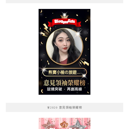
熊寶小榆の旅遊日
記
🧚2020 意見領袖榮耀榜