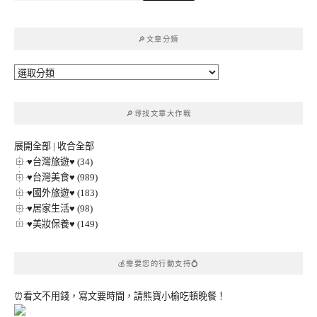
關
鍵
🔎文章分類
字:
🔎
文
章
🔎尋找文章大作戰
分
類
展開全部
|
收合全部
♥台灣旅遊♥ (34)
♥台灣美食♥ (989)
♥國外旅遊♥ (183)
♥居家生活♥ (98)
♥美妝保養♥ (149)
💰需要您的行動支持💍
⏰看文不用錢，寫文要時間，請熊寶小榆吃頓晚餐！