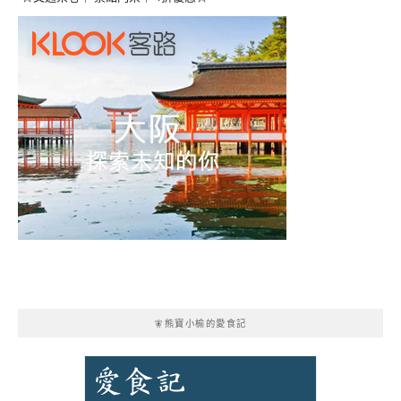
🧚熊寶小榆的愛食記