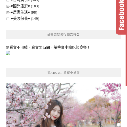
♥國外旅遊♥ (183)
♥居家生活♥ (98)
♥美妝保養♥ (149)
💰需要您的行動支持💍
⏰看文不用錢，寫文要時間，請熊寶小榆吃頓晚餐！
🐻ABOUT 熊寶小榆🐻