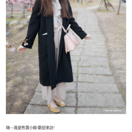
嗨~~我是熊寶小榆!歡迎來訪!