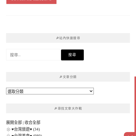
🔎站內快速搜尋
搜
尋
關
鍵
🔎文章分類
字:
🔎
文
章
🔎尋找文章大作戰
分
類
展開全部
|
收合全部
♥台灣旅遊♥ (34)
♥台灣美食♥ (989)