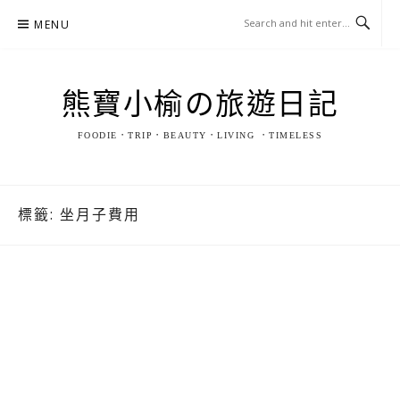
Skip
MENU
to
content
熊寶小榆の旅遊日記
FOODIE．TRIP．BEAUTY．LIVING ．TIMELESS
標籤:
坐月子費用