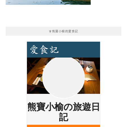
🧚熊寶小榆的愛食記