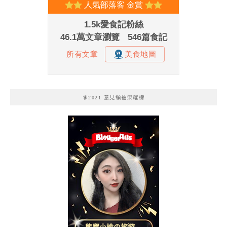
🧚2021 意見領袖榮耀榜