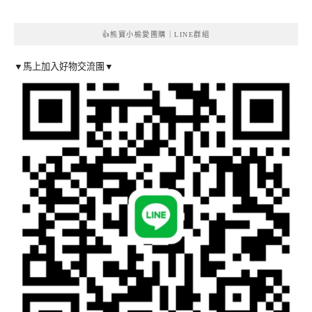
👍熊寶小榆愛團購｜LINE群組
▼馬上加入好物交流團▼