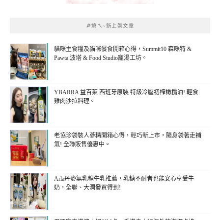
🔎燒ㄟ~新上架文章
貓咪主食糧及貓咪餐食開箱心得，Summit10 森咪特 &
Pawta 波塔 & Food Studio寵湯工坊。
YBARRA 益百萊 西班牙原裝 特級冷壓初榨橄欖油! 輕食
雞肉沙拉料理。
老協珍袋裝人蔘精開箱心得，輕巧新上市，隨身袋著走補
氣! 全聯販售優惠中。
Arla丹麥無乳糖牛乳推薦，乳糖不耐者也能安心享受牛
奶，全聯、大潤發買得到!