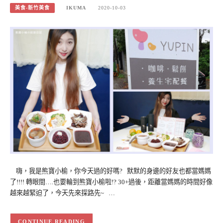
美食-新竹美食
IKUMA
2020-10-03
嗨，我是熊寶小榆，你今天過的好嗎? 默默的身邊的好友也都當媽媽
了!!!! 轉眼間….也要輪到熊寶小榆啦!? 30+過後，距離當媽媽的時間好像
越來越緊迫了，今天先來探路先~ …
CONTINUE READING