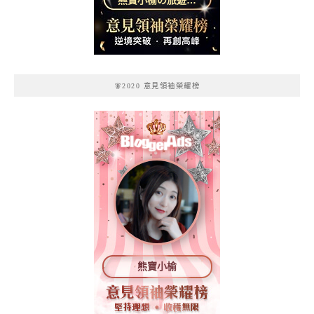
熊寶小榆の旅遊日
記
🧚2020 意見領袖榮耀榜
熊寶小榆