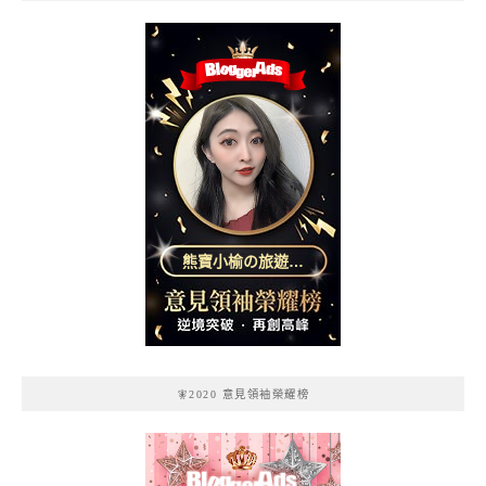
熊寶小榆の旅遊日
記
🧚2020 意見領袖榮耀榜