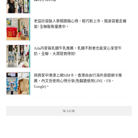
老協珍袋裝人蔘精開箱心得，輕巧新上市，隨身袋著走補
氣! 全聯販售優惠中。
Arla丹麥無乳糖牛乳推薦，乳糖不耐者也能安心享受牛
奶，全聯、大潤發買得到!
飛買家中港澳上網SIM卡，香港自由行海外旅遊網卡推
薦，內文含使用心得分享(免翻牆使用LINE、FB、
Google)。
🌺AD🌺