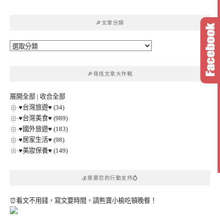
關
鍵
🔎文章分類
字:
🔎
文
章
🔎尋找文章大作戰
分
類
展開全部
|
收合全部
♥台灣旅遊♥ (34)
♥台灣美食♥ (989)
♥國外旅遊♥ (183)
♥居家生活♥ (98)
♥美妝保養♥ (149)
💰需要您的行動支持💍
⏰看文不用錢，寫文要時間，請熊寶小榆吃頓晚餐！