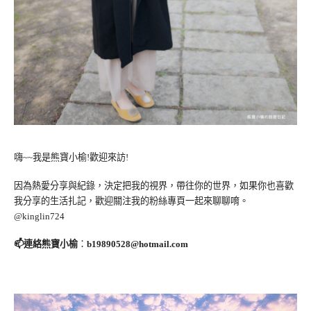
嗨~~我是熊寶小榆!歡迎來訪!
因為熱愛分享與紀錄，決定把我的視界，帶往你的世界，如果你也喜歡
我分享的生活扎記，歡迎關注我的粉絲專頁一起來聊聊唷。
@kinglin724
📫連絡熊寶小榆
：
b19890528@hotmail.com