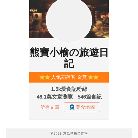
🧚2021 意見領袖榮耀榜