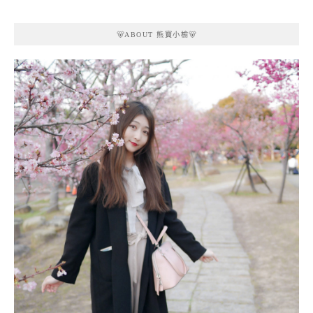
🐻ABOUT 熊寶小榆🐻