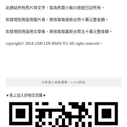
此網站所有照片與文字，皆為熊寶小榆の旅遊日記所有。
如發現到用盜用圖片者，將收取每張新台幣十萬元整金額。
如發現到用盜用文章者，將收取每篇新台幣五十萬元整金額。
copyright© 2014-2100 LIN-HSIN-YU All rights reserved。
👍熊寶小榆愛團購｜LINE群組
▼馬上加入好物交流團▼