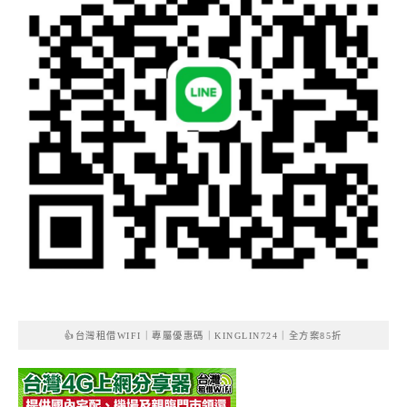
👍台灣租借WIFI｜專屬優惠碼｜KINGLIN724｜全方案85折