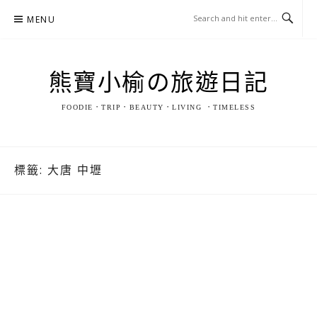
Skip
MENU
to
content
熊寶小榆の旅遊日記
FOODIE．TRIP．BEAUTY．LIVING ．TIMELESS
標籤:
大唐 中壢