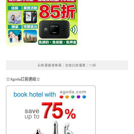
👍熊寶讀者推薦｜住宿訂房優惠｜75折
☆Agoda訂房連結☆