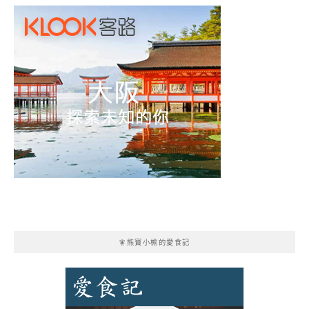
🧚熊寶小榆的愛食記