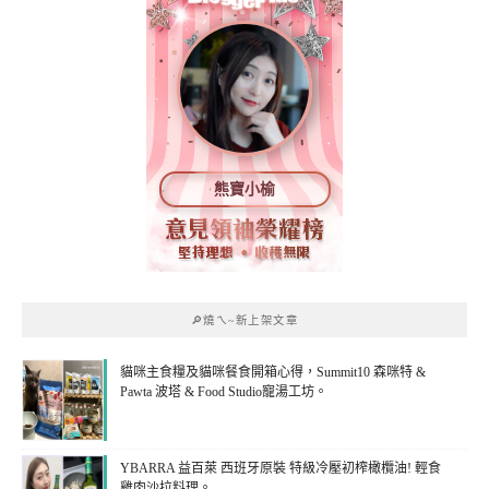
熊寶小榆
🔎燒ㄟ~新上架文章
貓咪主食糧及貓咪餐食開箱心得，Summit10 森咪特 &
Pawta 波塔 & Food Studio寵湯工坊。
YBARRA 益百萊 西班牙原裝 特級冷壓初榨橄欖油! 輕食
雞肉沙拉料理。