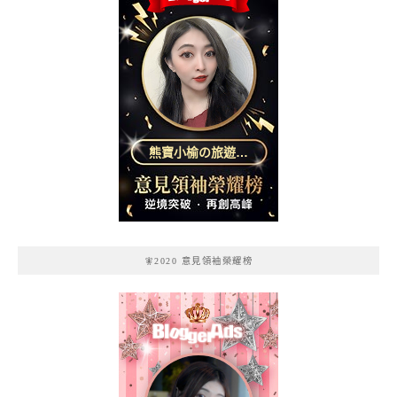
熊寶小榆の旅遊日
記
🧚2020 意見領袖榮耀榜