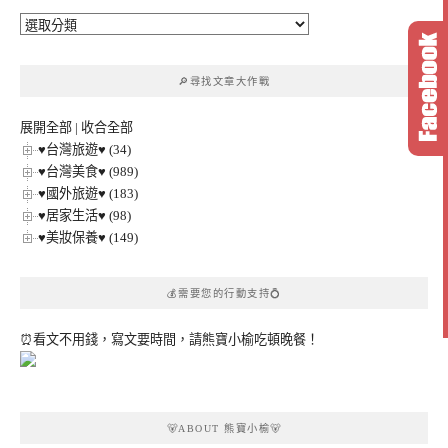
🔎
文
章
🔎尋找文章大作戰
分
類
展開全部
|
收合全部
♥台灣旅遊♥ (34)
♥台灣美食♥ (989)
♥國外旅遊♥ (183)
♥居家生活♥ (98)
♥美妝保養♥ (149)
💰需要您的行動支持💍
⏰看文不用錢，寫文要時間，請熊寶小榆吃頓晚餐！
🐻ABOUT 熊寶小榆🐻