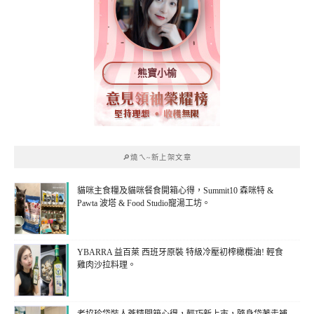
熊寶小榆
🔎燒ㄟ~新上架文章
貓咪主食糧及貓咪餐食開箱心得，Summit10 森咪特 &
Pawta 波塔 & Food Studio寵湯工坊。
YBARRA 益百萊 西班牙原裝 特級冷壓初榨橄欖油! 輕食
雞肉沙拉料理。