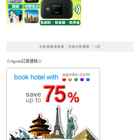
👍熊寶讀者推薦｜住宿訂房優惠｜75折
☆Agoda訂房連結☆