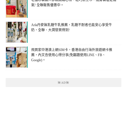
老協珍袋裝人蔘精開箱心得，輕巧新上市，隨身袋著走補
氣! 全聯販售優惠中。
Arla丹麥無乳糖牛乳推薦，乳糖不耐者也能安心享受牛
奶，全聯、大潤發買得到!
飛買家中港澳上網SIM卡，香港自由行海外旅遊網卡推
薦，內文含使用心得分享(免翻牆使用LINE、FB、
Google)。
🌺AD🌺