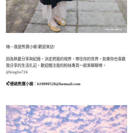
嗨~~我是熊寶小榆!歡迎來訪!
因為熱愛分享與紀錄，決定把我的視界，帶往你的世界，如果你也喜歡
我分享的生活扎記，歡迎關注我的粉絲專頁一起來聊聊唷。
@kinglin724
📫連絡熊寶小榆
：
b19890528@hotmail.com