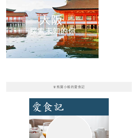
🧚熊寶小榆的愛食記