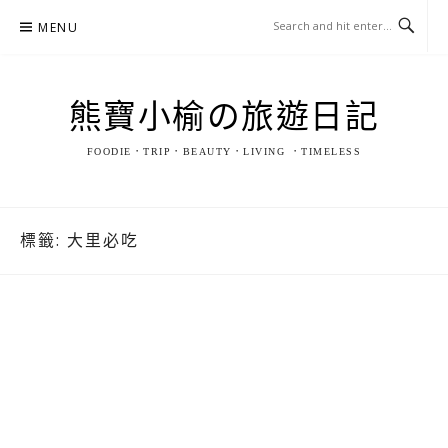
Skip
MENU
to
content
熊寶小榆の旅遊日記
FOODIE．TRIP．BEAUTY．LIVING ．TIMELESS
標籤:
大里必吃