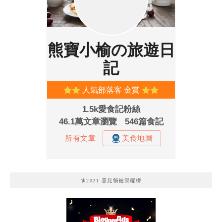
🧚2021 意見領袖榮耀榜