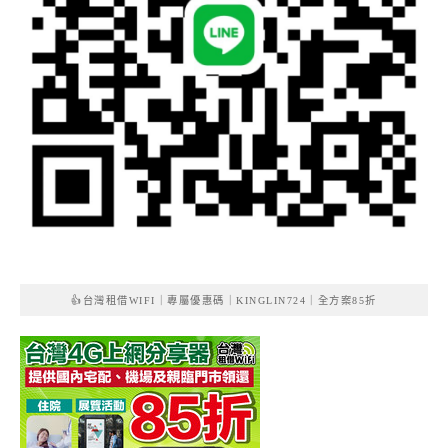
👍台灣租借WIFI｜專屬優惠碼｜KINGLIN724｜全方案85折