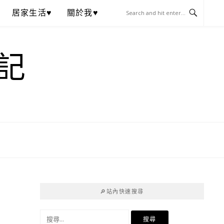
居家生活♥
關於我♥
記
🔎站內快速搜尋
搜