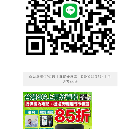
👍台灣租借WIFI｜專屬優惠碼｜KINGLIN724｜全
方案85折