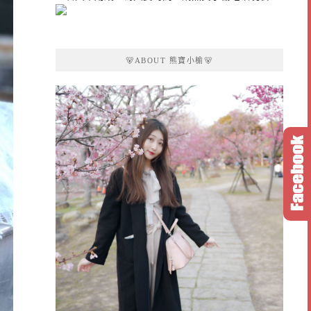
🐻ABOUT 熊寶小榆🐻