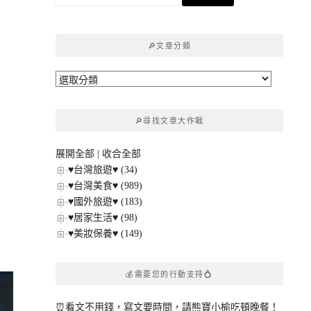
尋
關
鍵
🔎文章分類
字:
🔎
文
章
🔎尋找文章大作戰
分
類
展開全部
|
收合全部
♥台灣旅遊♥ (34)
♥台灣美食♥ (989)
♥國外旅遊♥ (183)
♥居家生活♥ (98)
♥美妝保養♥ (149)
💰需要您的行動支持💍
⏰看文不用錢，寫文要時間，請熊寶小榆吃頓晚餐！