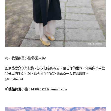
嗨~~我是熊寶小榆!歡迎來訪!
因為熱愛分享與紀錄，決定把我的視界，帶往你的世界，如果你也喜歡
我分享的生活扎記，歡迎關注我的粉絲專頁一起來聊聊唷。
@kinglin724
📫連絡熊寶小榆
：
b19890528@hotmail.com