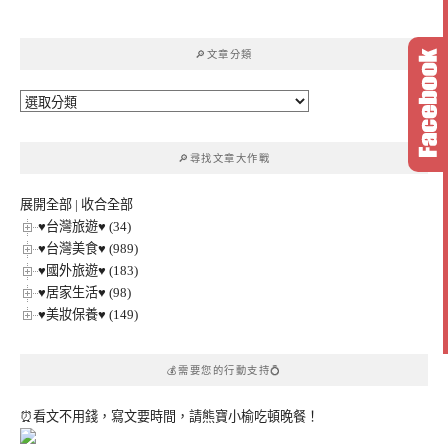
關
鍵
🔎文章分類
字:
🔎
文
章
🔎尋找文章大作戰
分
類
展開全部
|
收合全部
♥台灣旅遊♥ (34)
♥台灣美食♥ (989)
♥國外旅遊♥ (183)
♥居家生活♥ (98)
♥美妝保養♥ (149)
💰需要您的行動支持💍
⏰看文不用錢，寫文要時間，請熊寶小榆吃頓晚餐！