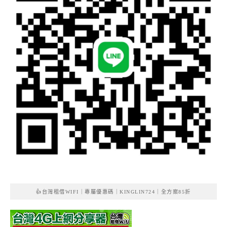
👍台灣租借WIFI｜專屬優惠碼｜KINGLIN724｜全方案85折