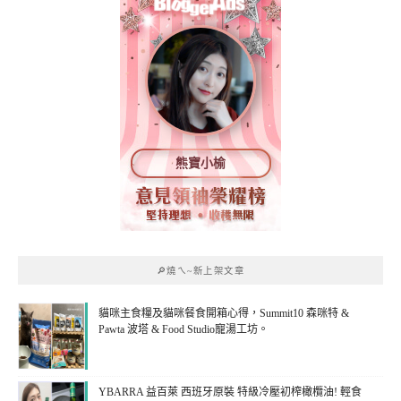
熊寶小榆
🔎燒ㄟ~新上架文章
貓咪主食糧及貓咪餐食開箱心得，Summit10 森咪特 &
Pawta 波塔 & Food Studio寵湯工坊。
YBARRA 益百萊 西班牙原裝 特級冷壓初榨橄欖油! 輕食