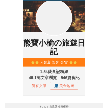
🧚2021 意見領袖榮耀榜