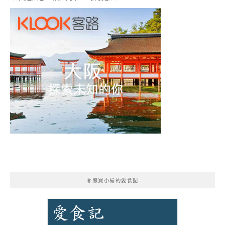
🧚熊寶小榆的愛食記