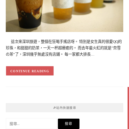
這次來深圳旅遊，整個在狂喝手搖店呀。 特別是女生真的很愛QQ的
珍珠，和甜甜的奶茶，一天一杯超療癒的。 而去年最火紅的就是”奈雪
の茶“了，深圳幾乎無處沒有店鋪。 每一家都大排長…
CONTINUE READING
🔎站內快速搜尋
搜
尋