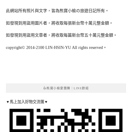
此網站所有照片與文字，皆為熊寶小榆の旅遊日記所有。
如發現到用盜用圖片者，將收取每張新台幣十萬元整金額。
如發現到用盜用文章者，將收取每篇新台幣五十萬元整金額。
copyright© 2014-2100 LIN-HSIN-YU All rights reserved。
👍熊寶小榆愛團購｜LINE群組
▼馬上加入好物交流團▼