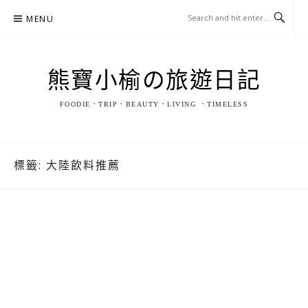
Skip
MENU
to
content
熊寶小榆の旅遊日記
FOODIE．TRIP．BEAUTY．LIVING ．TIMELESS
標籤:
大陸飲料推薦