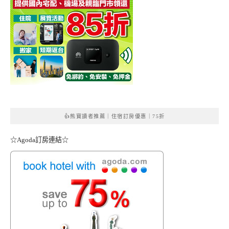
👍熊寶讀者推薦｜住宿訂房優惠｜75折
☆Agoda訂房連結☆