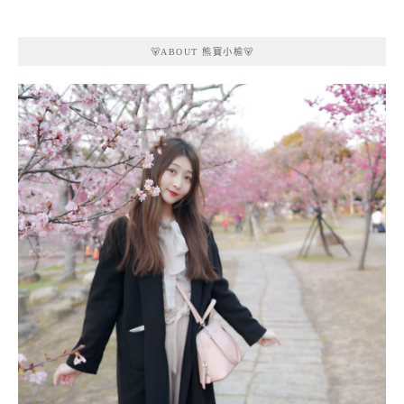
🐻ABOUT 熊寶小榆🐻