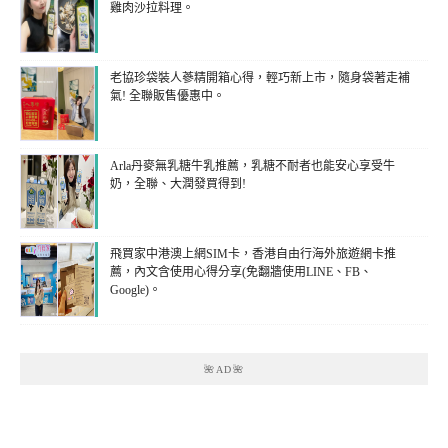
雞肉沙拉料理。
老協珍袋裝人蔘精開箱心得，輕巧新上市，隨身袋著走補
氣! 全聯販售優惠中。
Arla丹麥無乳糖牛乳推薦，乳糖不耐者也能安心享受牛
奶，全聯、大潤發買得到!
飛買家中港澳上網SIM卡，香港自由行海外旅遊網卡推
薦，內文含使用心得分享(免翻牆使用LINE、FB、
Google)。
🌺AD🌺