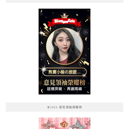
熊寶小榆の旅遊日
記
🧚2020 意見領袖榮耀榜