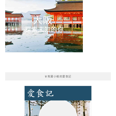
🧚熊寶小榆的愛食記