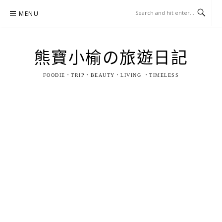
Skip
MENU
to
content
熊寶小榆の旅遊日記
FOODIE．TRIP．BEAUTY．LIVING ．TIMELESS