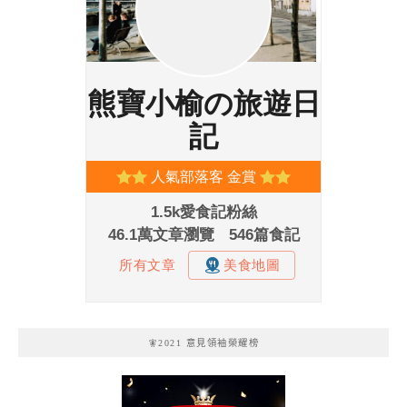
🧚2021 意見領袖榮耀榜