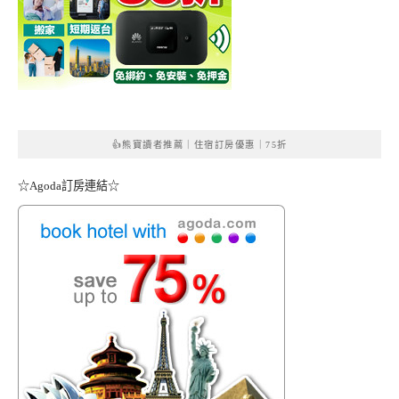
👍熊寶讀者推薦｜住宿訂房優惠｜75折
☆Agoda訂房連結☆