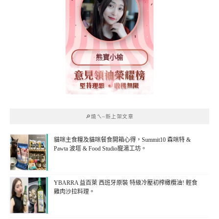
熊寶小榆
🔎燒ㄟ~新上架文章
貓咪主食糧及貓咪餐食開箱心得，Summit10 森咪特 &
Pawta 波塔 & Food Studio寵湯工坊。
YBARRA 益百萊 西班牙原裝 特級冷壓初榨橄欖油! 輕食
雞肉沙拉料理。