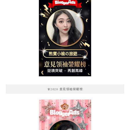
熊寶小榆の旅遊日
記
🧚2020 意見領袖榮耀榜