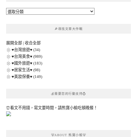
🔎
文
章
🔎尋找文章大作戰
分
類
展開全部
|
收合全部
♥台灣旅遊♥ (34)
♥台灣美食♥ (989)
♥國外旅遊♥ (183)
♥居家生活♥ (98)
♥美妝保養♥ (149)
💰需要您的行動支持💍
⏰看文不用錢，寫文要時間，請熊寶小榆吃頓晚餐！
🐻ABOUT 熊寶小榆🐻