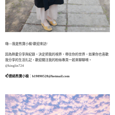
嗨~~我是熊寶小榆!歡迎來訪!
因為熱愛分享與紀錄，決定把我的視界，帶往你的世界，如果你也喜歡
我分享的生活扎記，歡迎關注我的粉絲專頁一起來聊聊唷。
@kinglin724
📫連絡熊寶小榆
：
b19890528@hotmail.com