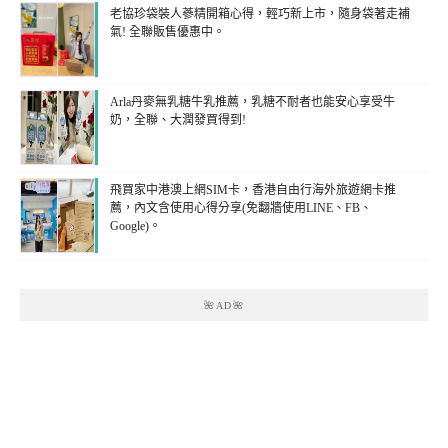
老協珍袋裝人蔘精開箱心得，輕巧新上市，隨身袋著走補
氣! 全聯販售優惠中。
Arla丹麥無乳糖牛乳推薦，乳糖不耐者也能安心享受牛
奶，全聯、大潤發買得到!
飛買家中港澳上網SIM卡，香港自由行海外旅遊網卡推
薦，內文含使用心得分享(免翻牆使用LINE、FB、
Google)。
🌺AD🌺