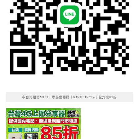
👍台灣租借WIFI｜專屬優惠碼｜KINGLIN724｜全方案85折