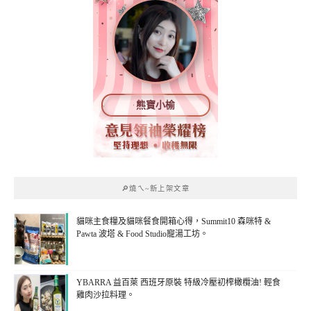
熊寶小榆
🔎燒ㄟ~新上架文章
貓咪主食糧及貓咪餐食開箱心得，Summit10 森咪特 &
Pawta 波塔 & Food Studio寵湯工坊。
YBARRA 益百萊 西班牙原裝 特級冷壓初榨橄欖油! 輕食
雞肉沙拉料理。