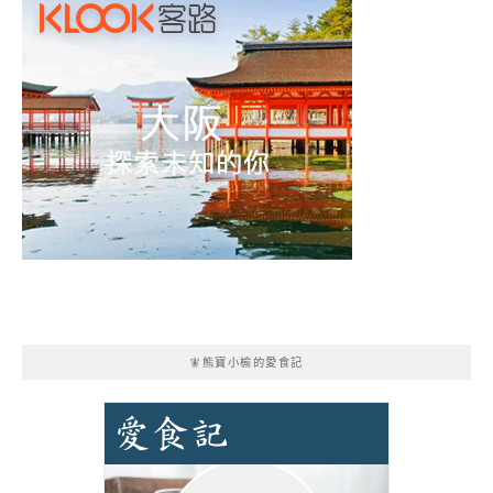
🧚熊寶小榆的愛食記