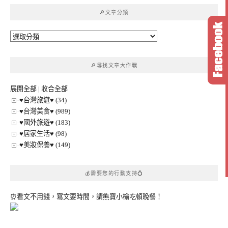
鍵
🔎文章分類
字:
🔎
文
章
🔎尋找文章大作戰
分
類
展開全部
|
收合全部
♥台灣旅遊♥ (34)
♥台灣美食♥ (989)
♥國外旅遊♥ (183)
♥居家生活♥ (98)
♥美妝保養♥ (149)
💰需要您的行動支持💍
⏰看文不用錢，寫文要時間，請熊寶小榆吃頓晚餐！