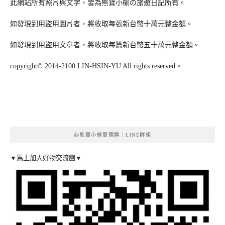
此網站所有照片與文字，皆為熊寶小榆の旅遊日記所有。
如發現到用盜用圖片者，將收取每張新台幣十萬元整金額。
如發現到用盜用文章者，將收取每篇新台幣五十萬元整金額。
copyright© 2014-2100 LIN-HSIN-YU All rights reserved。
👍熊寶小榆愛團購｜LINE群組
▼馬上加入好物交流團▼