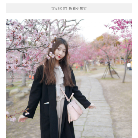
🐻ABOUT 熊寶小榆🐻