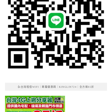
👍台灣租借WIFI｜專屬優惠碼｜KINGLIN724｜全方案85折