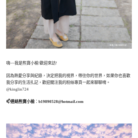
嗨~~我是熊寶小榆!歡迎來訪!
因為熱愛分享與紀錄，決定把我的視界，帶往你的世界，如果你也喜歡
我分享的生活扎記，歡迎關注我的粉絲專頁一起來聊聊唷。
@kinglin724
📫連絡熊寶小榆
：
b19890528@hotmail.com