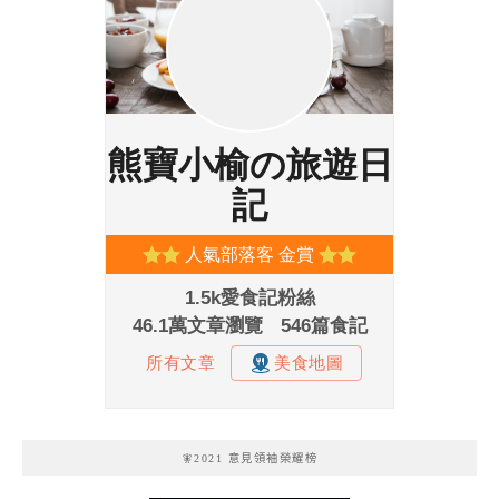
🧚2021 意見領袖榮耀榜