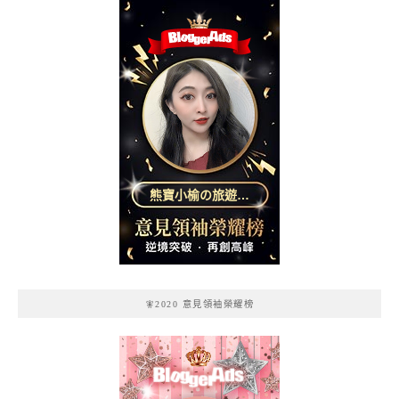
熊寶小榆の旅遊日
記
🧚2020 意見領袖榮耀榜