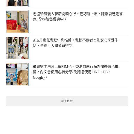
老協珍袋裝人蔘精開箱心得，輕巧新上市，隨身袋著走補
氣! 全聯販售優惠中。
Arla丹麥無乳糖牛乳推薦，乳糖不耐者也能安心享受牛
奶，全聯、大潤發買得到!
飛買家中港澳上網SIM卡，香港自由行海外旅遊網卡推
薦，內文含使用心得分享(免翻牆使用LINE、FB、
Google)。
🌺AD🌺