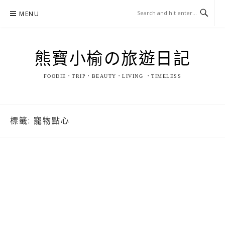
Skip
MENU
to
content
熊寶小榆の旅遊日記
FOODIE．TRIP．BEAUTY．LIVING ．TIMELESS
標籤:
寵物點心