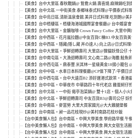
【美食】台中大里區.春秋戰鍋@ 鴛鴦火鍋.壽喜燒.麻辣鍋吃到飽/
【美食】台中北區.一中街美食.泰鄉味泰式料理@平價泰式料理.泰
【美食】台中烏日區.清新溫泉會館.美井日式料理.吃到飽@美井初
【美食】台中梧棲區。梧棲海港城國際宴會餐廳@ 台中婚宴會館.喜
【美食】台中大里區。金鑛咖啡 Crown Fancy Coffee 大里中興
【美食】台中西區。花月嵐拉麵@中友百貨C棟B3.中友百貨美食街
【美食】台中西區。隱藏(隱し藏 丼の達人) 向上店@日式料理/海
【美食】台中大里區。爭鮮迴轉壽司.大里店@狸貓妖怪公仔.十勝
【美食】台中南屯區。大漁迴轉壽司.文心南二路@海膽.鮭魚卵.
【美食】台中西屯區。鼎泰豐.米其林一星級黃金18摺小籠包 @台
【美食】台中中區。水車日本料理餐廳@CP值下降了/平價日式料理.
【美食】台中西屯區。台中大遠百B2 添好運港式飲茶。香港最著
【美食】台中中區。中華夜市 中華路四十年代老店 雞蛋蚵仔煎 & 
【美食】台中北區。一中街 偈亭泡菜鍋@ 雙十1店。個人小火鍋.
【美食】台中北區。爭鮮迴轉壽司 中友百貨B3@壽司公仔 妖怪篇
【美食】台中南區。麥當勞 大里大買家國光@大大雞腿堡餐
【美食】台中南區。昶一品花枝現炒@美村南路花枝炒飯
【台中美食懶人包】台中南區。中興大學美食.學府路早餐.午餐.
【台中美食懶人包】台中南區。中興大學美食.興大女宿生活圈.南門路午
【台中美食懶人包】台中南區。中興大學美食.興大女宿生活圈.南門路午