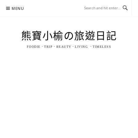
Skip
MENU
to
content
熊寶小榆の旅遊日記
FOODIE．TRIP．BEAUTY．LIVING ．TIMELESS