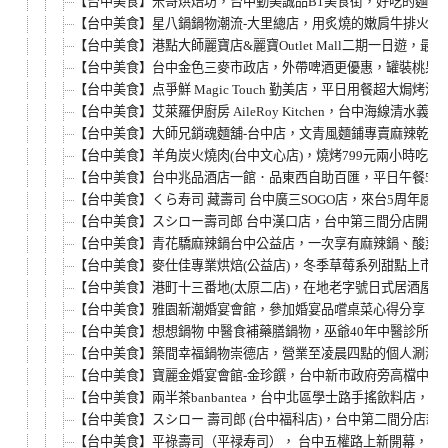
【台中美食】米哥烘焙坊，台中勤美誠品B1美食街，好吃的麵包
【台中美食】星八鍋鍋物潮流-大里總店，用炙燒的嫩肩牛排火
【台中美食】港點大師麗寶店&麗寶Outlet Mall二期一
【台中美食】台中金色三麥市政店，外帶啤酒更優惠，罐裝桃果小
【台中美食】点爭鮮 Magic Touch 勤美店，平日用餐超
【台中美食】艾萊羅伊廚房 AileRoy Kitchen，台中海線
【台中美食】大師兄銷魂麵舖-台中店，文青風麵鋪專賣麻辣乾麵
【台中美食】羊角炭火燒肉(台中文心店)，燒烤799元兩小時
【台中美食】台中兆品酒店一館．品東西自助百匯，平日午餐580元
【台中美食】くら寿司 藏壽司 台中廣三SOGO店，來台5周年
【台中美食】スシロー壽司郎 台中漢口店，台中第三間分店開幕
【台中美食】青花驕麻辣鍋台中公益店，一次享有麻辣鍋、酸菜白
【台中美食】麥仕佳專業烘焙(公益店)，冬季草莓系列甜點上市
【台中美食】港町十三番地(太原二店)，在地老字號日式居酒屋
【台中美食】雅園新潮婚宴會館，參加婚宴品嚐桌菜心得分享。(近台中迪
【台中美食】想想鍋物 中醫食補藥膳鍋物，巫爺40年中醫診所
【台中美食】築間幸福鍋物崇德店，營業至凌晨四點的個人涮涮鍋
【台中美食】寶麗金婚宴會館-金珍饌，台中新市政府旁高檔中式
【台中美食】兩半茶banbantea，台中北區學士路手搖飲料
【台中美食】スシロー 壽司郎 (台中福科店)，台中第二間分店
【台中美食】平祿壽司（平禄寿司）， 台中五權路上新開幕，來