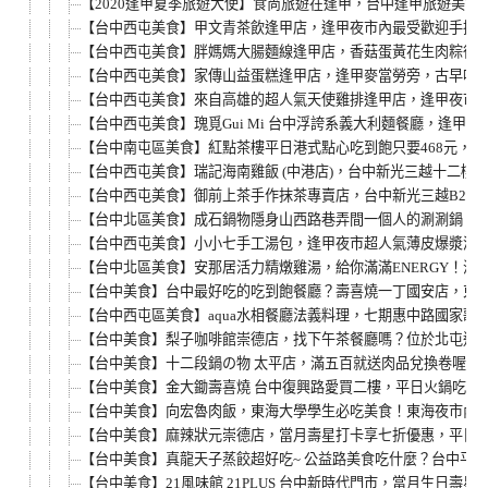
【2020逢甲夏季旅遊大使】食尚旅遊在逢甲，台中逢甲旅遊美食
【台中西屯美食】甲文青茶飲逢甲店，逢甲夜市內最受歡迎手搖
【台中西屯美食】胖媽媽大腸麵線逢甲店，香菇蛋黃花生肉粽很
【台中西屯美食】家傳山益蛋糕逢甲店，逢甲麥當勞旁，古早味
【台中西屯美食】來自高雄的超人氣天使雞排逢甲店，逢甲夜市
【台中西屯美食】瑰覓Gui Mi 台中浮誇系義大利麵餐廳，逢
【台中南屯區美食】紅點茶樓平日港式點心吃到飽只要468元，文
【台中西屯美食】瑞記海南雞飯 (中港店)，台中新光三越十二樓
【台中西屯美食】御前上茶手作抹茶專賣店，台中新光三越B2抹
【台中北區美食】成石鍋物隱身山西路巷弄間一個人的涮涮鍋，
【台中西屯美食】小小七手工湯包，逢甲夜市超人氣薄皮爆漿湯
【台中北區美食】安那居活力精燉雞湯，給你滿滿ENERGY！
【台中美食】台中最好吃的吃到飽餐廳？壽喜燒一丁國安店，東海
【台中西屯區美食】aqua水相餐廳法義料理，七期惠中路國家
【台中美食】梨子咖啡館崇德店，找下午茶餐廳嗎？位於北屯適
【台中美食】十二段鍋の物 太平店，滿五百就送肉品兌換卷喔！
【台中美食】金大鋤壽喜燒 台中復興路愛買二樓，平日火鍋吃到飽
【台中美食】向宏魯肉飯，東海大學學生必吃美食！東海夜市內
【台中美食】麻辣狀元崇德店，當月壽星打卡享七折優惠，平日見
【台中美食】真龍天子蒸餃超好吃~ 公益路美食吃什麼？台中平
【台中美食】21風味館 21PLUS 台中新時代門市，當月生日壽星