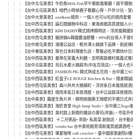
【台中北屯美食】牛奶魚Milk Fish早午餐歐風餐廳！超平價
【台中北屯區美食】咱們小時候親子餐廳心得，戶外沙坑、室內
【台中大里美食】one&one燒肉，一個人也可以吃的燒肉套餐
【台中西屯美食】論石間鍋物中科店，東海商圈高質感個人小火
【台中西區美食】KIM DADDY韓式燒烤精明店，浮誇風韓國
【台中西屯美食】蝦拼鍋&韓國醬油螃蟹，99%的台灣人不曾吃
【台中南屯美食】湯棧公益店，輕井澤火鍋旗下品牌，剝皮辣椒雞
【台中東區美食】築也日本料理進化店，聚餐必吃平價快炒日式料
【台中西區美食】曼蒂在家義大利麵，忠明南路鄉村風義式餐廳
【台中北區美食】烏石水產火鍋超市(中友百貨店)，一個人也可
【台中西區美食】FASHION PIG 韓式熟成五花肉，台中廣
【台中西區美食】紅盒子LE ROUGE Kitchen & Bar
【台中西屯區美食】森川丼丼大橋橫町，浮誇系日本風情居酒屋
【台中西區美食】燒肉本氣日本居酒屋，台中公益路深夜燒肉美食，
【台中美食】鱻屋生魚片丼，精明商圈鼎王隔壁的平價日式丼飯
【台中西區美食】海匠食堂 High Jump Sushi，台中廣三
【台中西區美食】美村路上新開的雜誌の壽司(丼飯)，市區外帶美
【台中西區美食】 十二月粥品• 茶飲• 私房菜 創始店，台中勤
【台中西區美食】vender bar 台中美術館旁清新風質感調
【台中西屯美食】堁夏咖啡 café crotchet，臺中國家