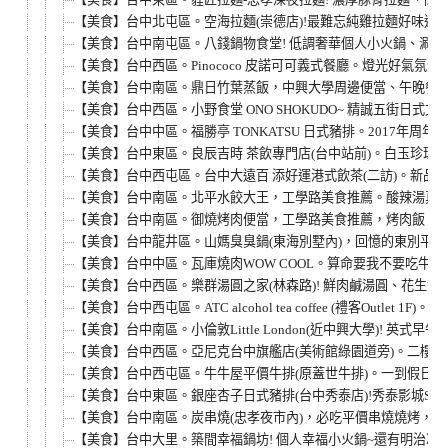
【美食】台中北屯區。空海拉麵(崇德店)!最難忘純雞拉麵好味道，
【美食】台中南屯區。八錢鍋物食堂! 低調奢華個人小火鍋、涮涮鍋
【美食】台中西區。Pinococo 皮諾可可義式餐廳。燈光好氣氛
【美食】台中南區。鼎日竹葉蒸飯，中興大學周邊便當、午晚餐、
【美食】台中西區。小野食堂 ONO SHOKUDO~ 精誠五街日式
【美食】台中中區。福勝亭 TONKATSU 日式豬排。2017年周年
【美食】台中東區。良辰吉時 茶飲專門店(台中站前)。白玉珍珠鮮
【美食】台中西屯區。台中大遠百 添好運港式飲茶(二訪)。新品
【美食】台中南區。北平水餃大王，工學路美食推薦。酸辣湯真的
【美食】台中南區。御燒烤肉便當，工學路美食推薦，烤肉飯、
【美食】台中龍井區。山媽臭臭鍋(東海別墅內)，回憶的東別平
【美食】台中中區。瓦庫燒肉WOW COOL。算命要我不要吃牛套餐
【美食】台中西區。樂群湯圓之家(林森路)! 鮮肉鹹湯圓、花生
【美食】台中西屯區。ATC alcohol tea coffee (禮客Outle
【美食】台中南區。小倫敦Little London(近中興大學)!
【美食】台中西區。亞尼克台中旗艦店(美術館綠園道旁)。二樓
【美食】台中西屯區。牛牛屋平價牛排(原蓋世牛排)。一到假日就
【美食】台中東區。銀座杏子日式豬排(台中秀泰店)!秀泰影城S1
【美食】台中南區。炭串燒(忠孝夜市內)，必吃平價串燒燒烤，忠
【美食】台中大里。築間幸福鍋坊! 個人幸福小火鍋~還有明治冰