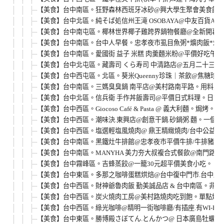
【美食】台中南區。狂野森林西班牙冰砂@興大學生聚會美食館。平價精緻
【美食】台中北區。純そば処信州王滝 OSOBAYA@中友百貨
【美食】台中南屯區。椰林世界椰子雞跨界鍋物餐廳@全新開幕。8
【美食】台中南區。台中人早餐。忠孝夜市虱目魚粥*爌肉飯*炒麵
【美食】台中南區。愛國街 益子 米糕 肉羹麵米粉@平價好吃午
【美食】台中北屯區。藏壽司 くら寿司 中清路店@五月二十三日
【美食】台中西屯區。北區。葵米Queenny珍珠｜茶飲@焦糖
【美食】台中南區。三媽臭臭鍋 南平店@美村路南平路。用料豐
【美食】台中北區。信兵衛 手作丼飯壽司@平價日式料理。日式
【美食】台中西區。Giocoso Café & Pasta @ 義大利麵
【美食】台中西區。潮味決.東興店@創意干鍋.砂鍋粥.麵。一個
【美食】台中西區。塩選輕塩風燒肉@ 鼎王精緻燒肉/台中公益店
【美食】台中南區。黑鐵灶牛排館@忠孝夜市平價牛排/牛排豬排雞排
【美食】台中南區。MANYHA 美力夯大叔複合式餐飲@南門路簡餐
【美食】台中霧峰區。吉蜂蒸餃@一籠30元超平價美食小吃。
【美食】台中東區。多那之咖啡蛋糕烘焙@台中復中門市.台中路
【美食】台中西區。財神爺魯肉飯 勤美誠品店 & 台中南區。非
【美食】台中西區。炭火燒肉工房@美村路燒肉吃到飽。單點燒
【美食】台中西區。綠光咖啡@精明一街咖啡廳/有插座.有WI-FI.不
【美食】台中東區。勝博殿さぼてん.とんかつ@ 日本廣島牡蠣定食