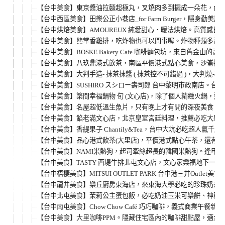
【台中美食】東京醬油拉麵超極丸，叉燒肉多到擺成一朵花，內用
【台中西區美食】田樂公正小巷店_for Farm Burger，
【台中烘焙美食】AMOUREUX 純愛甜心．暖法烘焙。高質感
【台中美食】熊掌香雞排，吃炸物也可以問事喔。炸物種類多高C
【台中美食】BOSKE Bakery Cafe 咖啡麵包坊，來
【台中美食】八玖鼎港式飲茶，南區平價港式點心美食，沙崙扮麵
【台中美食】大判手造- 抹茶抹醬 ( 抹茶控不可錯過 )，大
【台中美食】SUSHIRO スシロー壽司郎 台中黎明市政南店
【台中美食】築間幸福鍋物 旬 (文心店)，除了個人精緻火鍋，
【台中美食】名屋超低溫生魚片，只有晚上才有開的深夜美食。鮪
【台中美食】餡老滿文心店，北京皇室宮廷料理，推薦必吃大顆飽
【台中美食】香緹果子 Chantily&Tea，台中大坑必吃
【台中美食】品心港式飲茶(大里店)，平價港式點心午茶，還有
【台中美食】NAMI米熱狗，起司牽絲超長的韓國米熱狗。逢甲夜市
【台中美食】TASTY 西堤牛排北屯文心店，文心家樂福地下一樓
【台中梧棲美食】MITSUI OUTLET PARK 台中港三井Outlet美
【台中龍井美食】樂丘廚房東海店，來東海大學必吃的珍珠奶茶草莓
【台中北屯美食】茉莉公主蛋包飯，必吃奶油玉米可樂餅、神秘公
【台中南屯美食】Chow Chow Café 巧巧咖啡，義式商業
【台中美食】大里咖啡PPM。隱藏住宅區內的咖啡甜點屋，適合安