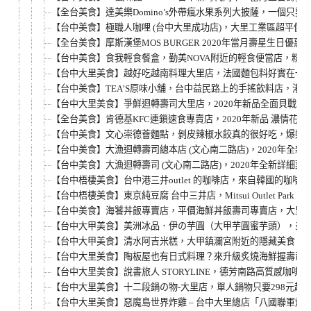
【全台美食】達美樂Domino’s外帶瘋水果系列大披薩，一個只
【台中美食】極職人咖哩 (台中大里成功店)，大里工業區超平價
【全台美食】摩斯漢堡MOS BURGER 2020年當月壽星生
【台中美食】食我輕食餐盒，勤美NOVA附近的輕食便當店，粉嫩
【台中大里美食】越好吃越南料理大里店，法國麵包料好實在一
【台中美食】TEA’S原味小舖，台中益民路上的手搖飲料店，港
【台中大里美食】爭鮮迴轉壽司大里店，2020年新品全面貝戰中
【全台美食】肯德基KFC連鎖速食專賣店，2020年新品 濃情花生
【台中美食】文心崇德薈麵點，剝皮辣椒水餃真的很好吃，爆漿
【台中美食】大漁迴轉壽司總本店 (文心南二路店)，2020年
【台中美食】大漁迴轉壽司 (文心南二路店)，2020年全新詳
【台中梧棲美食】台中港三井outlet 的咖啡店，來自韓國的咖啡伴
【台中梧棲美食】東京純豆腐 台中三井店，Mitsui Outlet P
【台中美食】海饕丼飯專賣店，平價海鮮丼飯壽司專賣店，大里
【台中大甲美食】美洲冰品．伊の芋圓（大甲芋圓蜜芋頭），炎
【台中大甲美食】清水阿吉米糕，大甲鎮瀾宮附近的隱藏美食，
【台中大里美食】陶板屋也有日式料理？來升級炙燒海鮮握壽司嚐
【台中大里美食】說書旅人 STORYLINE，德芳南路高質感
【台中大里美食】十二段鍋の物-大里店，單人鍋物只要298元
【台中大里美食】惡魔島世界炸雞 – 台中大里總店「八國聯軍