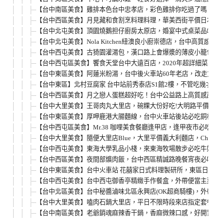
【台中南區美食】雞排本色台中忠孝店，彩色雞排你吃過了嗎？
【台中西區美食】月見藏和食割烹料理料理，華美西街平價日本
【台中北屯美食】頂園燒鵝担仔廚房太原店，婚宴中式桌菜品嚐
【台中北屯美食】Nola Kitchen紐澳良小廚崇德店，台中
【台中西屯美食】古猗園灌湯包，漢口路上會爆漿的薄皮小籠包
【台中西屯區美食】饗食天堂台中大遠百店，2020年超詳細菜單
【台中東區美食】阿蓮米粉湯，台中後火車站60年老店，改走文
【台中東區】北村豆腐家 台中站前秀泰店S1館2樓，不管吃幾
【台中西區美食】月之戀人蛋糕超好吃！台中公益路上高質感甜
【台中大里美食】王哥肉丸大里店，碗粿大份好吃!大明路平價午
【台中東區美食】厚呷鹿港大腸麵線，台中火車站後站必吃銅板
【台中西屯區美食】Mr.38 咖哩美食餐廳逢甲店，逢甲夜市必
【台中大里美食】隨便大里店Blue，大里平價義大利麵店，Chinchin
【台中西屯美食】東海大學乳品小棧，來東海牧場散步必吃牛奶
【台中西區美食】夜間部爌肉飯，台中西區精誠路晚餐宵夜必吃
【台中東區美食】台中火車站 花囍家日式料理製研所，東區日式
【台中西屯美食】台中西屯御香亭精緻手作餐盒，外帶便當主菜
【台中北區美食】台中秘醬滷味北區永興店(OK超商騎樓)，外
【台中大里美食】嗑肉石鍋大里店，平日不限時段來店指定套餐
【台中南區美食】老爺銷魂麻辣香干鍋，香麻微辣口感，好開胃