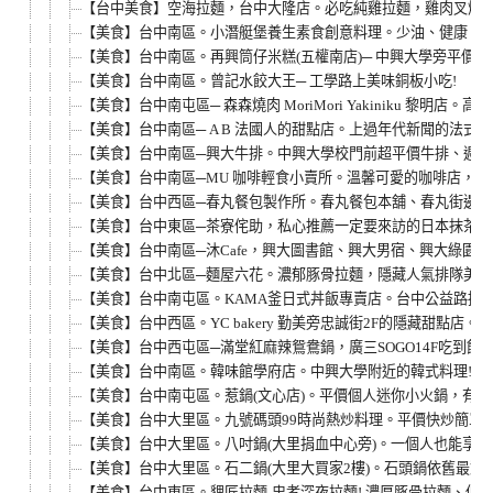
【台中美食】空海拉麵，台中大隆店。必吃純雞拉麵，雞肉叉燒
【美食】台中南區。小潛艇堡養生素食創意料理。少油、健康、天
【美食】台中南區。再興筒仔米糕(五權南店)─ 中興大學旁平價小
【美食】台中南區。曾記水餃大王─ 工學路上美味銅板小吃!
【美食】台中南屯區─ 森森燒肉 MoriMori Yakiniku 黎明店
【美食】台中南區─ A B 法國人的甜點店。上過年代新聞的法式
【美食】台中南區─興大牛排。中興大學校門前超平價牛排、週一至
【美食】台中南區─MU 咖啡輕食小賣所。溫馨可愛的咖啡店，
【美食】台中西區─春丸餐包製作所。春丸餐包本舖、春丸街邊店
【美食】台中東區─茶寮侘助，私心推薦一定要來訪的日本抹茶甜
【美食】台中南區─沐Cafe，興大圖書館、興大男宿、興大綠園
【美食】台中北區─麵屋六花。濃郁豚骨拉麵，隱藏人氣排隊美食，
【美食】台中南屯區。KAMA釜日式丼飯專賣店。台中公益路挑
【美食】台中西區。YC bakery 勤美旁忠誠街2F的隱藏甜點店。
【美食】台中西屯區─滿堂紅麻辣鴛鴦鍋，廣三SOGO14F吃到飽
【美食】台中南區。韓味館學府店。中興大學附近的韓式料理!炒
【美食】台中南屯區。惹鍋(文心店)。平價個人迷你小火鍋，有
【美食】台中大里區。九號碼頭99時尚熱炒料理。平價快炒簡單吃
【美食】台中大里區。八吋鍋(大里捐血中心旁)。一個人也能享受
【美食】台中大里區。石二鍋(大里大買家2樓)。石頭鍋依舊最對
【美食】台中東區。貍匠拉麵-忠孝深夜拉麵! 濃厚豚骨拉麵、低溫