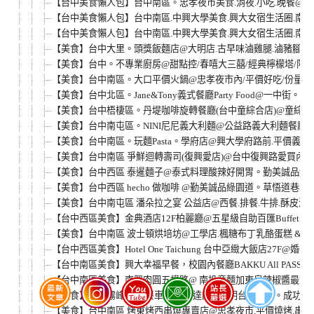
【台中美食懶人包】台中南區。忠孝夜市美食.消夜.小吃.晚餐@德洲
【台中美食懶人包】台中南區.中興大學美食.興大女宿生活圈.南門
【台中美食懶人包】台中南區.中興大學美食.興大女宿生活圈.南門
【美食】台中大里。頭獎飯麵店@大明店.古早味滷雞腿.滷豬腳飯麵
【美食】台中。不專業廚房@甜點控/春嘻大三囍/經典檸檬塔/限定
【美食】台中南區。大口平價火鍋@忠孝夜市內/平價好吃/份量多/
【美食】台中北區。Jane&Tony義式餐廳Party Food@一中街。平
【美食】台中梧棲區。丹堤咖啡旋轉餐廳(台中童綜合店)@童綜合醫院
【美食】台中南屯區。NINI尼尼義大利麵@公益路義大利麵餐廳。
【美食】台中南區。玩麵Pasta。學府店@興大學府路前.平價義大
【美食】台中南區 爭鮮迴轉壽司(復興愛店)@台中復興路愛買內B
【美食】台中西區 泰暹麵子@泰式料理酸辣好開胃。勤美誠品綠園
【美食】台中西區 hecho 做咖啡 @勤美誠品綠園道。草悟道巷弄
【美食】台中南屯區 潘朵拉之宴 公益店@西餐.排餐.牛排.酥皮
【台中西區美食】金典酒店12F柏麗廳@五星級自助百匯Buffet吃
【美食】台中南區 波士頓烘培坊@工學店.楓糖布丁乳酪蛋糕 & 1
【台中西區美食】Hotel One Taichung 台中亞緻大飯店27F@
【台中南區美食】興大幸福早餐，校園內餐廳BAKKU All PAS
【台中南區美食】南興肉圓五權路@ 南投意麵加東泉辣椒醬最對味
【美食】台中霧峰 無名餐車肉圓.谷達肉圓@明台高中旁。成功路
【美食】台中南區 烤東烤西串燒專賣店@忠孝夜市.平價燒烤.串燒