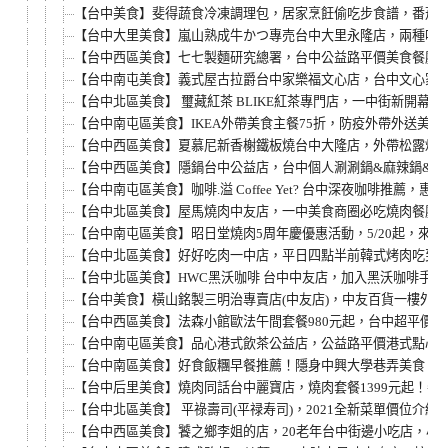
【台中美食】斐得蔬食冷凍調理包，居家烹飪偷吃步食譜，番茄筆
【台中大里美食】嵐山熟成牛かつ專売台中大里永隆店，兩種吃
【台中西區美食】七七製麵研究總署，台中公益路平價美食餐廳
【台中南屯美食】義式屋古拉爵台中家樂福文心店，台中文心家樂福
【台中北區美食】 璽藏紅茶 BLIKE紅茶專門店，一中街新開
【台中南屯區美食】IKEA外帶美食主餐75折，防疫外帶外送美
【台中西區美食】夏慕尼新香榭鐵板燒台中大隆店，外帶松露炒
【台中西區美食】隱鍋台中公益店，台中個人涮涮鍋&麻辣鍋&蛤
【台中南屯區美食】咖啡.溢 Coffee Yet? 台中深夜咖啡
【台中北區美食】屋馬燒肉中友店，一中美食商圈必吃燒肉餐廳，
【台中南屯區美食】昭日堂燒肉5周年慶優惠活動，5/20起，來
【台中北區美食】好好吃肉一中店，平日四點半前韓式烤肉吃到飽
【台中北區美食】HWC黑沃咖啡 台中中友店，加入黑沃咖啡手機
【台中美食】橫山銘製三明治專賣店(中友店)，中友百貨一樓外
【台中西區美食】法森小館歐法午間套餐980元起，台中超平價
【台中南屯區美食】品心港式飲茶公益店，公益路平價港式點心
【台中南區美食】好食飯糰早餐推薦！隱身中興大學巷弄美食，
【台中后里美食】燒肉同話台中麗寶店，燒肉套餐1399元起！
【台中北區美食】 平祿壽司(平禄寿司)，2021全新菜單價位
【台中西區美食】饕之鄉李姐的店，20老年台中街邊小吃店，小