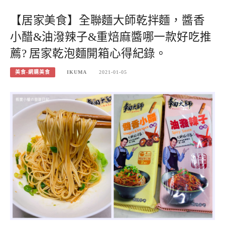
【居家美食】全聯麵大師乾拌麵，醬香
小醋&油潑辣子&重焙麻醬哪一款好吃推
薦? 居家乾泡麵開箱心得紀錄。
美食-網購美食
IKUMA
2021-01-05