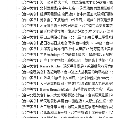
【台中美食】波士頓蛋糕 大里店，母親節蛋糕平價好選擇，楓糖
【台中美食】北村豆腐家(台中中友店)，泡菜海鮮嫩豆腐超好吃
【台中美食】艋舺阿義麵線(南門店)，台中肉圓加大腸蚵仔麵線
【台中美食】薄多義手工披薩(台中公益店)，幾歲生日就送幾隻
【台中美食】木庵食事處。日式居酒屋 ，台中南屯區美食串燒小
【台中美食】龍涎居雞膳食坊，龍涎居好湯(台中大明店)，溫暖
【台中美食】橫山三明治松竹店，北屯區也有每日手工現做水果吐
【台中美食】品田牧場日式定食.豬排 台中東海 J-mall店，
【台中美食】北澤壽喜燒專門店(台中大里店)，德芳南路上美食餐
【台中美食】すき家Sukiya 台中軟體園區店，超濃郁起司咖
【台中美食】川手工大腸麵線、脆皮肉圓，益民路上傳統小吃店！
【台中美食】Racer’s Kitchen 瑞瑟手作廚房，親親
【台中南區美食】香記烤鴨，台中路上大排長龍的烤鴨名店，想吃
【台中美食】山禾堂拉麵(台中大里店)，豚骨拉麵只要208元
【台中美食】大里涼傘樹肉圓，排隊排到馬路的超人氣在地美食，
【台中美食】Butter Brunch&Cafe 巴特手作晨食(
【台中北區美食】柴火火焰烤鴨餐館松竹店，食尚玩家推薦必吃美
【台中美食】新天地餐飲集團 台中旗艦店，大顆生食生蠔、螃蟹淡
【外帶美食】石二鍋外帶火鍋，湯底大份量在家吃火鍋也好享受！
【台中美食】台北永和四海豆漿，台中五權路上深夜美食、活力早