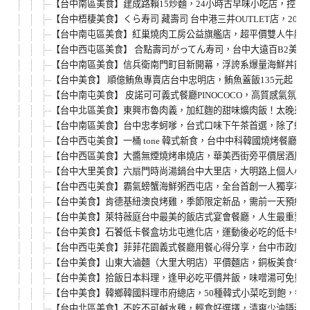
【台中南區美食】建成路賴15炒麵，24小時古早味小吃店，控
【台中梧棲美食】くら寿司 藏壽司 台中港三井OUTLET店，2
【台中南屯區美食】紅巢燒肉工房公益旗艦店，超平價雙人牛豚燒
【台中西屯區美食】 合點壽司がってん寿司，台中大遠百B2美
【台中南區美食】信兵衛南門町目新開幕，浮誇系爆量海鮮丼飯
【台中美食】 順億鮪魚專賣店台中忠明店，鮪魚蓋飯135元起
【台中南屯美食】 皮諾可可義式餐廳PINOCOCO，高質感氣
【台中北區美食】東興市魯肉義，加紅麴的甜味爌肉飯！太晚來
【台中南區美食】台中忠孝蚵嗲，台式口味下午茶首選，除了蚵
【台中西屯美食】一桶 tone 韓式新食，台中中科韓國燒烤餐
【台中西區美食】大醬無煙燒烤串燒店，華美西街旁平價居酒屋
【台中大里美食】六扇門時尚湯鍋台中大里店，大明路上個人小
【台中西屯美食】霸氣螃蟹海鮮粥西屯店，全台首創一人獨享花
【台中美食】肯德基紐澳良烤雞，季節限定新品，需前一天預約
【台中美食】萊特薇庭台中最美的飯店式宴會餐廳，人生最重要
【台中美食】石饕低卡餐盒坊北屯進化店，運動後必吃的低卡餐推
【台中西屯美食】菲菲花園義式餐廳用餐心得分享，台中市政府
【台中美食】山東大滷麵（大里大明店）平價麵店，銅板美食午
【台中美食】拾飯日本料理，逢甲必吃平價丼飯，味噌湯可免費
【台中美食】韓鄉韓國料理市府總店，50種韓式小菜吃到飽，每
【台中北區美食】不吃不可鹹水雞，輕食好選擇，清爽少油隱藏