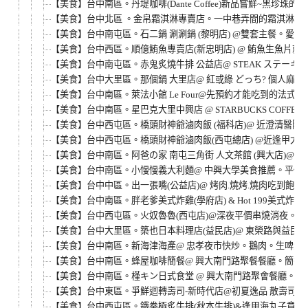
【美食】台中南區。丹堤咖啡(Dante Coffee)新品嘗鮮~黑
【美食】台中北區 。金帛霜淇淋專賣店。一中巷弄間的霜淇淋鯛
【美食】台中南屯區。石二鍋 涮涮鍋 (黎明店) @雙套主餐。
【美食】台中西區。順億鮪魚專賣店(新忠明店) @ 鮪魚生魚片
【美食】台中南屯區。赤鬼炙燒牛排 公益店@ STEAK ステー
【美食】台中大里區。那個鍋 大里店@ 紅或綠 どっち? 個人
【美食】台中南區。萊法小館 Le Four@先預約才能吃到的法
【美食】台中南區。星巴克大里中興店 @ STARBUCKS COF
【美食】台中西屯區。橋頭財神爺滷肉飯 (福科店)@ 近澄清醫
【美食】台中西屯區。橋頭財神爺滷肉飯(西屯總店) @近逢甲大
【美食】台中南區。阿爸の家 南屯三角街 人文茶館 (興大店)@
【美食】台中南區。小慢慢義大利麵@ 中興大學美食推薦。平價義大
【美食】台中中區。出一張嘴(公益店)@ 烤肉.燒烤.燒肉吃到飽。平日中午$
【美食】台中南區。胖老爹美式炸雞(學府店) & Hot 199美式
【美食】台中西屯區。火奴魯魯(西屯店)@深夜平價串燒消夜。
【美食】台中大里區。築也日本料理店(益民店)@ 東榮路與益民
【美食】台中南區。新海津海產@ 忠孝夜市快炒。鵝肉。生啤酒
【美食】台中南區。蜂屋咖啡簡餐@ 興大南門路聚餐餐廳。簡餐
【美食】台中南區。槿キン日式食堂 @ 興大南門路聚會餐廳。
【美食】台中東區。爭鮮迴轉壽司-新時代店@初夏逸品 散壽司
【美食】台中西屯區。鐵拳極炙牛排(秋本牛排)&逢甲海丸子章魚