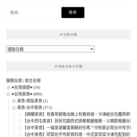
搜
尋
關
鍵
🔎文章分類
字:
🔎
文
章
🔎尋找文章大作戰
分
類
展開全部
|
收合全部
♥台灣旅遊♥ (34)
♥台灣美食♥ (989)
美食-南投美食 (2)
美食-台中美食 (372)
【網購美食】有春茶館推出線上有春商城，冷凍組合包覆熱即食，
【台中西屯美食】菲菲花園西式排餐餐廳推薦，父親節餐廳全家人
【台中美食】一福堂波蘿蛋黃酥好吃嗎？中秋節必買台中伴手禮
【台中美食】荷葉坊手作即食料理，中式家常菜冷凍宅配到府，必