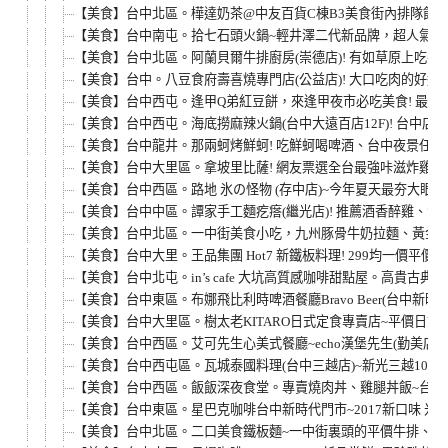
【美食】台中北區。樺達奶茶@中友百貨C棟B3美食街內排隊飲料
【美食】台中南屯。拾七石頭火鍋~輕井澤二代新品牌，超人氣火
【美食】台中北區。阿蘭貝爾牛排廚房(崇德店)! 有如草原上吃牛
【美食】台中。八豆食府壽喜燒專門店(公益店)! 大口吃肉的好
【美食】台中西屯。逢甲Q弟紅豆餅，來逢甲夜市必吃美食! 最便
【美食】台中西屯。海底撈麻辣火鍋(台中大遠百店12F)! 台中
【美食】台中龍井。那兩蚵烤鮮蚵! 吃鮮蚵喝啤酒、台中夜景任
【美食】台中大里區。拿坡里比薩! 網友票選全台最強咔滋炸雞~TOP
【美食】台中西區。路地 氷の怪物 (存中店)~今年夏天最夯大眼
【美食】台中中區。譚家手工麵疙瘩(繼光店)! 推薦酒香醉雞、海
【美食】台中北區。一中街美食小吃，九州豚骨牛奶拉麵、黃金
【美食】台中大里。王品集團 Hot7 新鐵板料理! 299均一價
【美食】台中北屯。in’s cafe 大坑高質感咖啡甜點屋。高
【美食】台中東區。布娜飛比利時啤酒餐廳Bravo Beer(台中新時
【美食】台中大里區。樹太老KITARO日式定食專賣店~平價日
【美食】台中西區。艾可先生心美式餐廳~echo漢堡先生(勤美店)
【美食】台中西屯區。瓦城泰國料理(台中三越店)~新光三越10樓
【美食】台中西區。飯飯深夜食堂。專賣燒肉丼、雞腿丼飯~台中
【美食】台中東區。星巴克咖啡台中新時代門市~2017新口味 米
【美食】台中北區。二口美食鐵板麵~一中街裏頭的平價牛排、雞