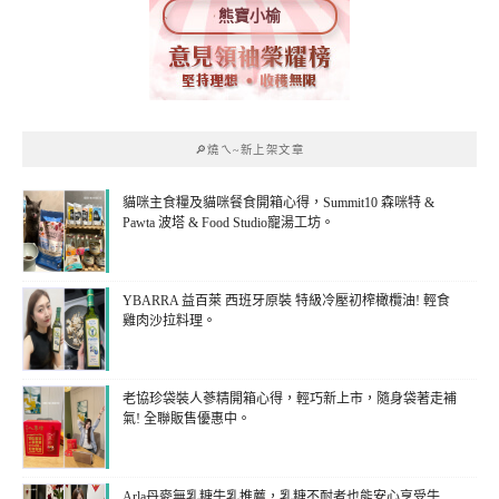
熊寶小榆
🔎燒ㄟ~新上架文章
貓咪主食糧及貓咪餐食開箱心得，Summit10 森咪特 &
Pawta 波塔 & Food Studio寵湯工坊。
YBARRA 益百萊 西班牙原裝 特級冷壓初榨橄欖油! 輕食
雞肉沙拉料理。
老協珍袋裝人蔘精開箱心得，輕巧新上市，隨身袋著走補
氣! 全聯販售優惠中。
Arla丹麥無乳糖牛乳推薦，乳糖不耐者也能安心享受牛