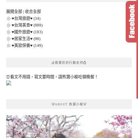
類
展開全部
|
收合全部
♥台灣旅遊♥ (34)
♥台灣美食♥ (989)
♥國外旅遊♥ (183)
♥居家生活♥ (98)
♥美妝保養♥ (149)
💰需要您的行動支持💍
⏰看文不用錢，寫文要時間，請熊寶小榆吃頓晚餐！
🐻ABOUT 熊寶小榆🐻