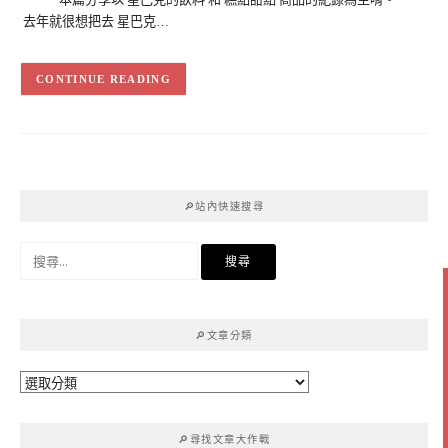
去年就很想把去 星巴克…
CONTINUE READING
🔎站內快速搜尋
搜
尋
關
鍵
🔎文章分類
字:
🔎
文
章
🔎尋找文章大作戰
分