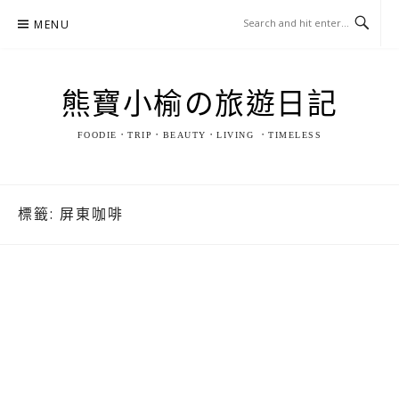
Skip
MENU
to
content
熊寶小榆の旅遊日記
FOODIE．TRIP．BEAUTY．LIVING ．TIMELESS
標籤:
屏東咖啡