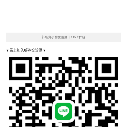
👍熊寶小榆愛團購｜LINE群組
▼馬上加入好物交流團▼