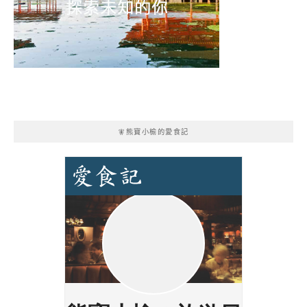
🧚熊寶小榆的愛食記