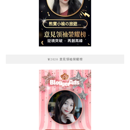
熊寶小榆の旅遊日
記
🧚2020 意見領袖榮耀榜