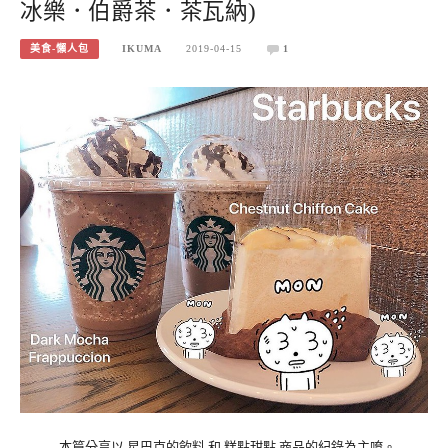
冰樂．伯爵茶．茶瓦納)
美食-懶人包
IKUMA
2019-04-15
1
本篇分享以 星巴克的飲料 和 糕點甜點 商品的紀錄為主唷。