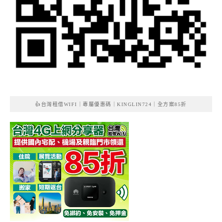
👍台灣租借WIFI｜專屬優惠碼｜KINGLIN724｜全方案85折