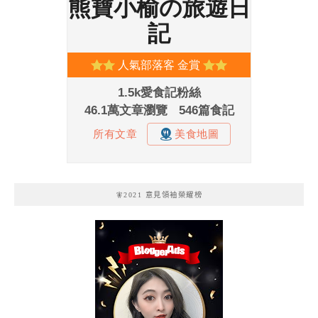
🧚2021 意見領袖榮耀榜