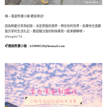
嗨~~我是熊寶小榆!歡迎來訪!
因為熱愛分享與紀錄，決定把我的視界，帶往你的世界，如果你也喜歡
我分享的生活扎記，歡迎關注我的粉絲專頁一起來聊聊唷。
@kinglin724
📫連絡熊寶小榆
：
b19890528@hotmail.com