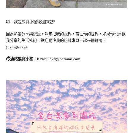
嗨~~我是熊寶小榆!歡迎來訪!
因為熱愛分享與紀錄，決定把我的視界，帶往你的世界，如果你也喜歡
我分享的生活扎記，歡迎關注我的粉絲專頁一起來聊聊唷。
@kinglin724
📫連絡熊寶小榆
：
b19890528@hotmail.com