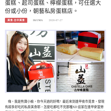
蛋糕、起司蛋糕、檸檬蛋糕，可任選大
份或小份，朝藝私房蛋糕店。
美食-台中美食
IKUMA
2020-07-27
嗨，我是熊寶小榆，你今天過的好嗎? 最近來到逢甲夜市覓食，發現
有超多好吃的私房美食耶，怎麼吃都吃不完那種XD 這家在逢甲麥當勞