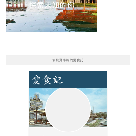
🧚熊寶小榆的愛食記