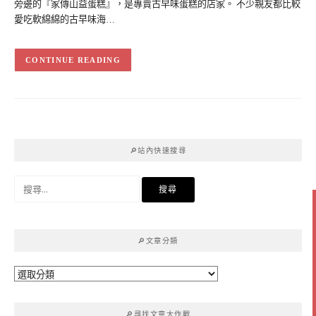
旁邊的『家傳山益蛋糕』，是專賣古早味蛋糕的店家。 不少親友都比較
愛吃軟綿綿的古早味海…
CONTINUE READING
🔎站內快速搜尋
搜
尋
關
鍵
🔎文章分類
字:
🔎
文
章
🔎尋找文章大作戰