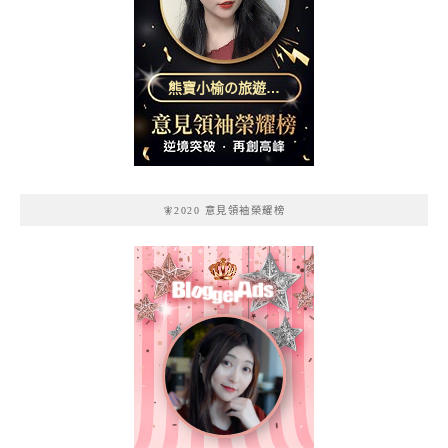
熊寶小榆の旅遊日
記
🧚2020 意見領袖榮耀榜