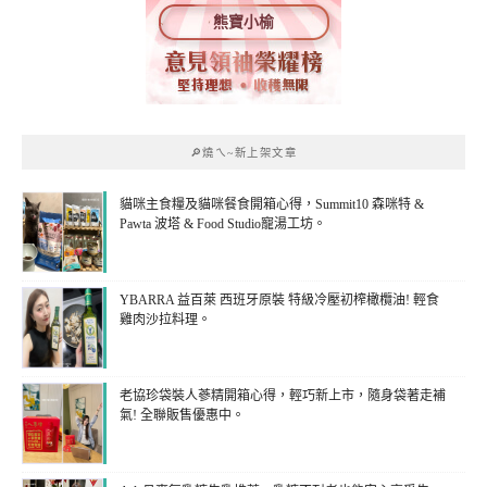
熊寶小榆
🔎燒ㄟ~新上架文章
貓咪主食糧及貓咪餐食開箱心得，Summit10 森咪特 &
Pawta 波塔 & Food Studio寵湯工坊。
YBARRA 益百萊 西班牙原裝 特級冷壓初榨橄欖油! 輕食
雞肉沙拉料理。
老協珍袋裝人蔘精開箱心得，輕巧新上市，隨身袋著走補
氣! 全聯販售優惠中。