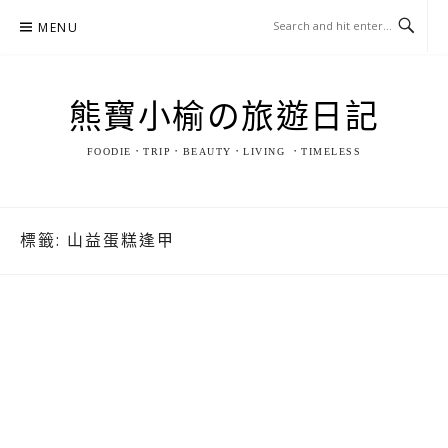
Skip
MENU
to
content
熊寶小榆の旅遊日記
FOODIE．TRIP．BEAUTY．LIVING ．TIMELESS
標籤:
山益蛋糕逢甲