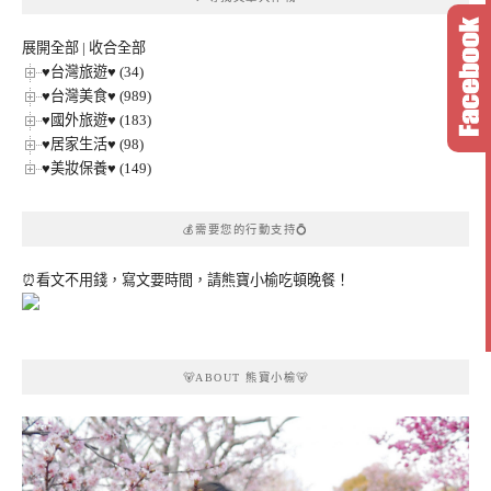
分
類
展開全部
|
收合全部
♥台灣旅遊♥ (34)
♥台灣美食♥ (989)
♥國外旅遊♥ (183)
♥居家生活♥ (98)
♥美妝保養♥ (149)
💰需要您的行動支持💍
⏰看文不用錢，寫文要時間，請熊寶小榆吃頓晚餐！
🐻ABOUT 熊寶小榆🐻