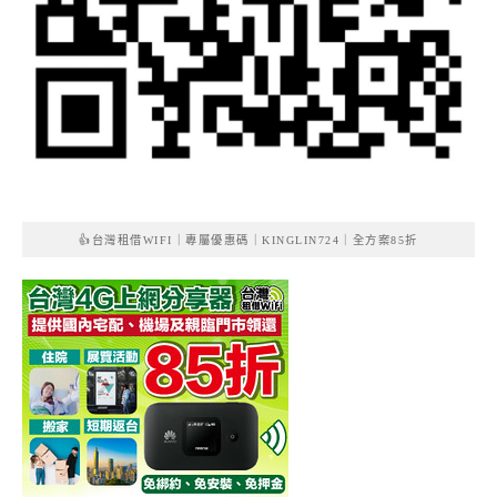
👍台灣租借WIFI｜專屬優惠碼｜KINGLIN724｜全方案85折