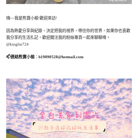
嗨~~我是熊寶小榆!歡迎來訪!
因為熱愛分享與紀錄，決定把我的視界，帶往你的世界，如果你也喜歡
我分享的生活扎記，歡迎關注我的粉絲專頁一起來聊聊唷。
@kinglin724
📫連絡熊寶小榆
：
b19890528@hotmail.com