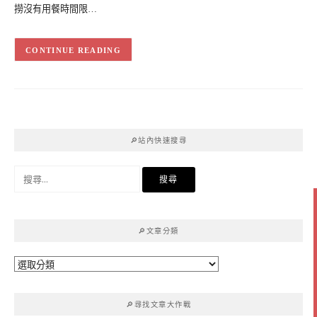
撈沒有用餐時間限…
CONTINUE READING
🔎站內快速搜尋
搜
尋
關
鍵
🔎文章分類
字:
🔎
文
章
🔎尋找文章大作戰
分