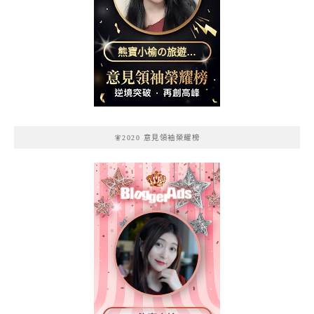
熊寶小榆の旅遊日
記
🧚2020 意見領袖榮耀榜