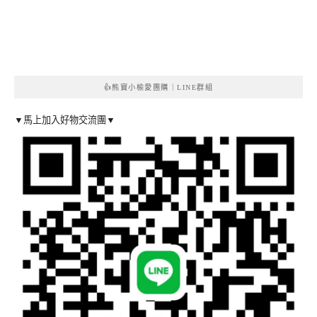
👍熊寶小榆愛團購｜LINE群組
▼馬上加入好物交流團▼