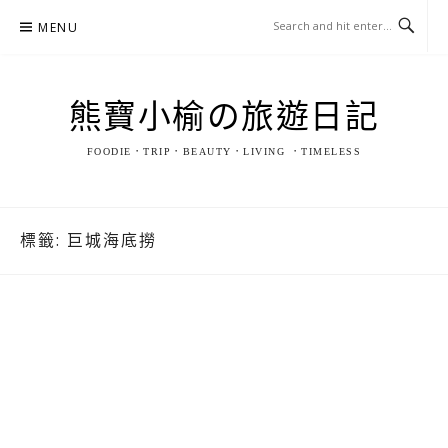
Skip
MENU
to
content
熊寶小榆の旅遊日記
FOODIE．TRIP．BEAUTY．LIVING ．TIMELESS
標籤:
巨城海底撈