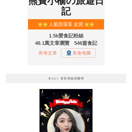
🧚2021 意見領袖榮耀榜