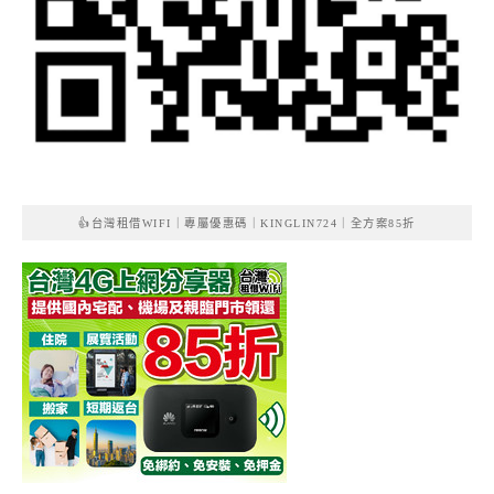
👍台灣租借WIFI｜專屬優惠碼｜KINGLIN724｜全方案85折