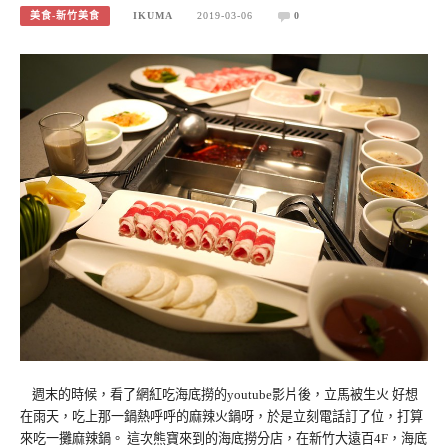
美食-新竹美食
IKUMA
2019-03-06
0
週末的時候，看了網紅吃海底撈的youtube影片後，立馬被生火 好想
在雨天，吃上那一鍋熱呼呼的麻辣火鍋呀，於是立刻電話訂了位，打算
來吃一攤麻辣鍋。 這次熊寶來到的海底撈分店，在新竹大遠百4F，海底