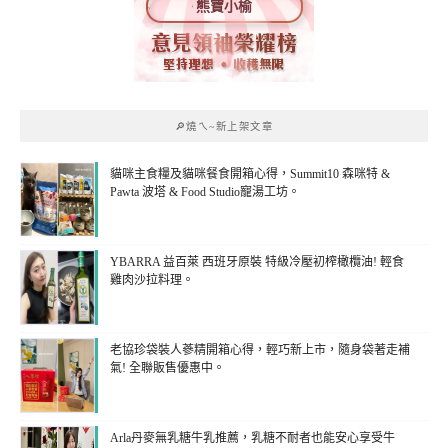
熊寶小榆
🔎燒ㄟ~新上架文章
貓咪主食糧及貓咪餐食開箱心得，Summit10 森咪特 &
Pawta 波塔 & Food Studio寵湯工坊。
YBARRA 益百萊 西班牙原裝 特級冷壓初榨橄欖油! 輕食
雞肉沙拉料理。
老協珍袋裝人蔘精開箱心得，輕巧新上市，隨身袋著走補
氣! 全聯販售優惠中。
Arla丹麥無乳糖牛乳推薦，乳糖不耐者也能安心享受牛