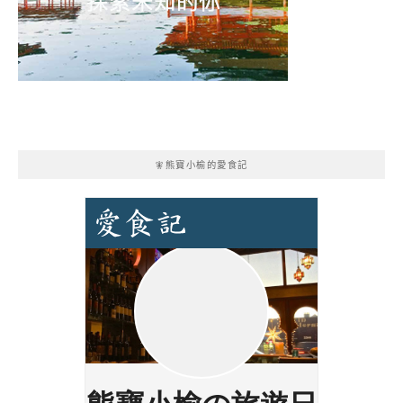
🧚熊寶小榆的愛食記