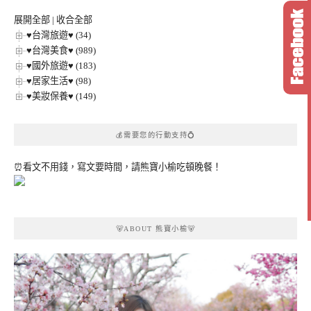
類
展開全部
|
收合全部
♥台灣旅遊♥ (34)
♥台灣美食♥ (989)
♥國外旅遊♥ (183)
♥居家生活♥ (98)
♥美妝保養♥ (149)
💰需要您的行動支持💍
⏰看文不用錢，寫文要時間，請熊寶小榆吃頓晚餐！
🐻ABOUT 熊寶小榆🐻