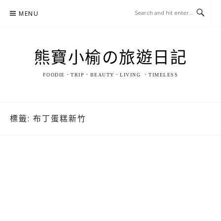
Skip
MENU
to
content
熊寶小榆の旅遊日記
FOODIE．TRIP．BEAUTY．LIVING ．TIMELESS
標籤:
布丁蛋糕新竹