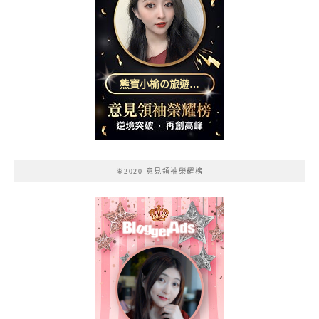
熊寶小榆の旅遊日
記
🧚2020 意見領袖榮耀榜