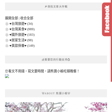
章
🔎尋找文章大作戰
分
類
展開全部
|
收合全部
♥台灣旅遊♥ (34)
♥台灣美食♥ (989)
♥國外旅遊♥ (183)
♥居家生活♥ (98)
♥美妝保養♥ (149)
💰需要您的行動支持💍
⏰看文不用錢，寫文要時間，請熊寶小榆吃頓晚餐！
🐻ABOUT 熊寶小榆🐻