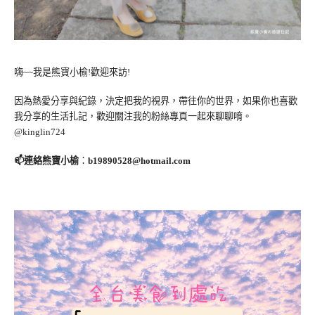
嗨~~我是熊寶小榆!歡迎來訪!
因為熱愛分享與紀錄，決定把我的視界，帶往你的世界，如果你也喜歡
我分享的生活扎記，歡迎關注我的粉絲專頁一起來聊聊唷。
@kinglin724
📫連絡熊寶小榆
：
b19890528@hotmail.com