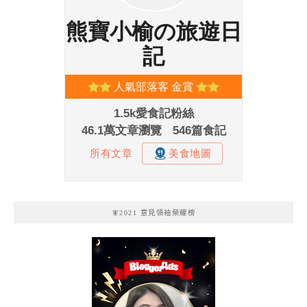
🧚2021 意見領袖榮耀榜