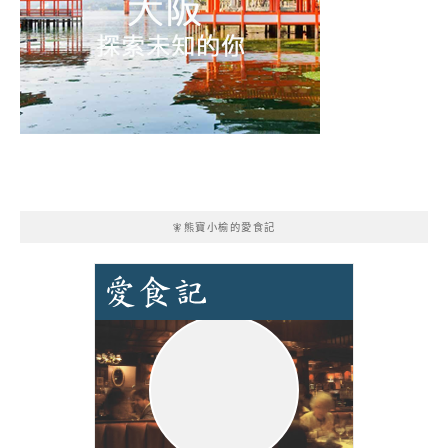
🧚熊寶小榆的愛食記