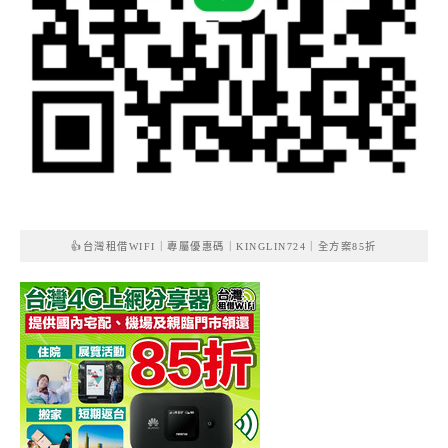
👍台灣租借WIFI｜專屬優惠碼｜KINGLIN724｜全方案85折