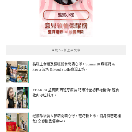
熊寶小榆
🔎燒ㄟ~新上架文章
貓咪主食糧及貓咪餐食開箱心得，Summit10 森咪特 &
Pawta 波塔 & Food Studio寵湯工坊。
YBARRA 益百萊 西班牙原裝 特級冷壓初榨橄欖油! 輕食
雞肉沙拉料理。
老協珍袋裝人蔘精開箱心得，輕巧新上市，隨身袋著走補
氣! 全聯販售優惠中。