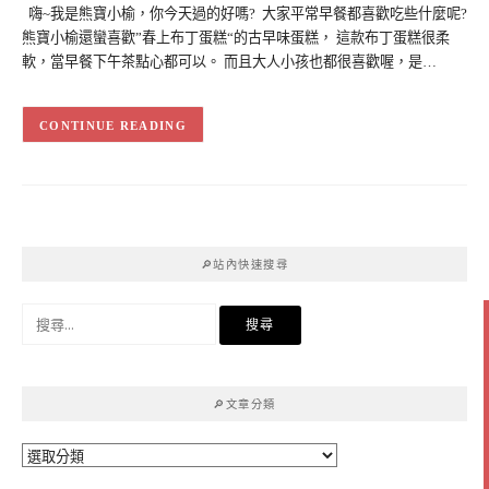
嗨~我是熊寶小榆，你今天過的好嗎? 大家平常早餐都喜歡吃些什麼呢?
熊寶小榆還蠻喜歡”春上布丁蛋糕“的古早味蛋糕， 這款布丁蛋糕很柔
軟，當早餐下午茶點心都可以。 而且大人小孩也都很喜歡喔，是…
CONTINUE READING
🔎站內快速搜尋
搜
尋
關
鍵
🔎文章分類
字:
🔎
文