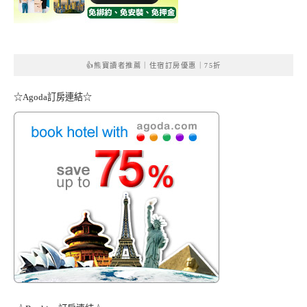
👍熊寶讀者推薦｜住宿訂房優惠｜75折
☆Agoda訂房連結☆