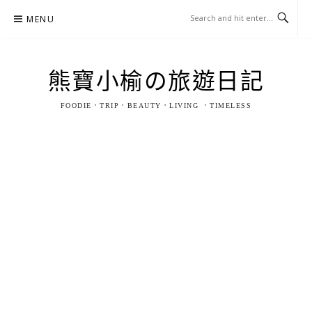
Skip
MENU
to
content
熊寶小榆の旅遊日記
FOODIE．TRIP．BEAUTY．LIVING ．TIMELESS