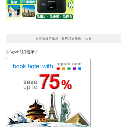
👍熊寶讀者推薦｜住宿訂房優惠｜75折
☆Agoda訂房連結☆