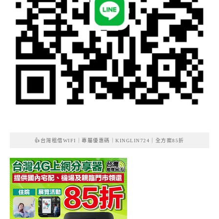
👍台灣租借WIFI｜專屬優惠碼｜KINGLIN724｜全方案85折