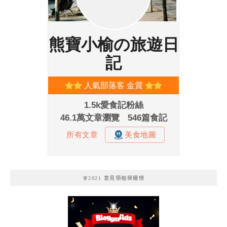
🧚2021 意見領袖榮耀榜