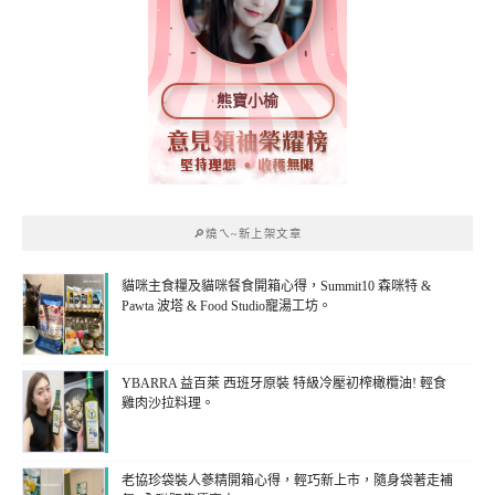
熊寶小榆
🔎燒ㄟ~新上架文章
貓咪主食糧及貓咪餐食開箱心得，Summit10 森咪特 &
Pawta 波塔 & Food Studio寵湯工坊。
YBARRA 益百萊 西班牙原裝 特級冷壓初榨橄欖油! 輕食
雞肉沙拉料理。
老協珍袋裝人蔘精開箱心得，輕巧新上市，隨身袋著走補