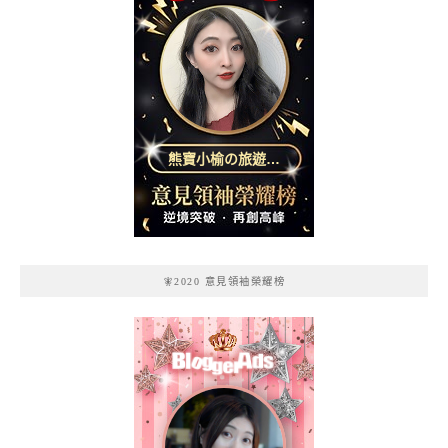
熊寶小榆の旅遊日
記
🧚2020 意見領袖榮耀榜