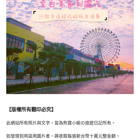
【版權所有翻印必究】
此網站所有照片與文字，皆為熊寶小榆の旅遊日記所有。
如發現到用盜用圖片者，將收取每張新台幣十萬元整金額。