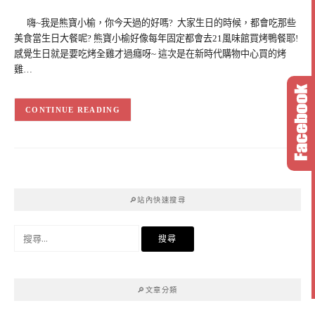
嗨~我是熊寶小榆，你今天過的好嗎? 大家生日的時候，都會吃那些
美食當生日大餐呢? 熊寶小榆好像每年固定都會去21風味館買烤鴨餐耶!
感覺生日就是要吃烤全雞才過癮呀~ 這次是在新時代購物中心買的烤
雞…
CONTINUE READING
🔎站內快速搜尋
搜
尋
關
鍵
🔎文章分類
字: