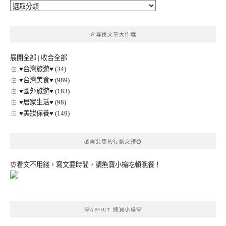
🔎
文
章
🔎尋找文章大作戰
分
類
展開全部
|
收合全部
♥台灣旅遊♥ (34)
♥台灣美食♥ (989)
♥國外旅遊♥ (183)
♥居家生活♥ (98)
♥美妝保養♥ (149)
💰需要您的行動支持💍
⏰看文不用錢，寫文要時間，請熊寶小榆吃頓晚餐！
🐻ABOUT 熊寶小榆🐻