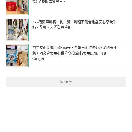
氣! 全聯販售優惠中。
Arla丹麥無乳糖牛乳推薦，乳糖不耐者也能安心享受牛
奶，全聯、大潤發買得到!
飛買家中港澳上網SIM卡，香港自由行海外旅遊網卡推
薦，內文含使用心得分享(免翻牆使用LINE、FB、
Google)。
🌺AD🌺