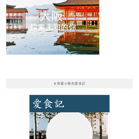
🧚熊寶小榆的愛食記