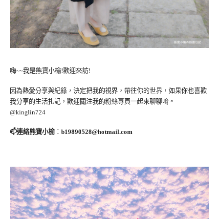
嗨~~我是熊寶小榆!歡迎來訪!
因為熱愛分享與紀錄，決定把我的視界，帶往你的世界，如果你也喜歡
我分享的生活扎記，歡迎關注我的粉絲專頁一起來聊聊唷。
@kinglin724
📫連絡熊寶小榆
：
b19890528@hotmail.com