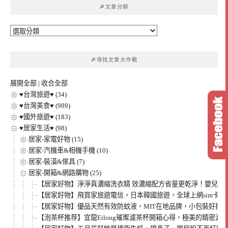
🔎文章分類
字:
🔎
文
章
🔎尋找文章大作戰
分
類
展開全部
|
收合全部
♥台灣旅遊♥ (34)
♥台灣美食♥ (989)
♥國外旅遊♥ (183)
♥居家生活♥ (98)
居家-家電好物 (15)
居家-汽機車&相機手機 (10)
居家-裝潢&傢具 (7)
居家-開箱&網路購物 (25)
【居家好物】淨淨真濃縮洗衣精 效濃縮配方省量更乾淨！嬰兒保
【居家好物】飛買家旅遊電信，日本韓國旅遊，全球上網sim卡推薦。
【居家好物】優品天然有效防蚊液，MIT在地品牌，小包裝好攜帶
【泡茶杯推荐】宜龍Eilong璀璨濾茶杯開箱心得，極美的精密