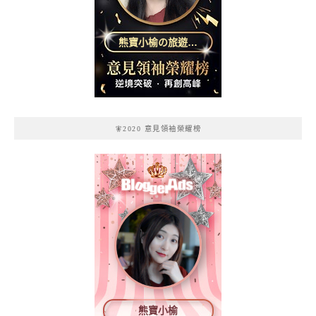
熊寶小榆の旅遊日
記
🧚2020 意見領袖榮耀榜
熊寶小榆