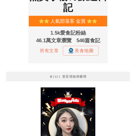
🧚2021 意見領袖榮耀榜