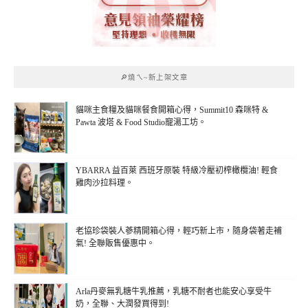
🔎燒ㄟ~新上架文章
貓咪主食糧及貓咪餐食開箱心得，Summit10 森咪特 &
Pawta 波塔 & Food Studio寵湯工坊。
YBARRA 益百萊 西班牙原裝 特級冷壓初榨橄欖油! 輕食
雞肉沙拉料理。
老協珍袋裝人蔘精開箱心得，輕巧新上市，隨身袋著走補
氣! 全聯販售優惠中。
Arla丹麥無乳糖牛乳推薦，乳糖不耐者也能安心享受牛
奶，全聯、大潤發買得到!