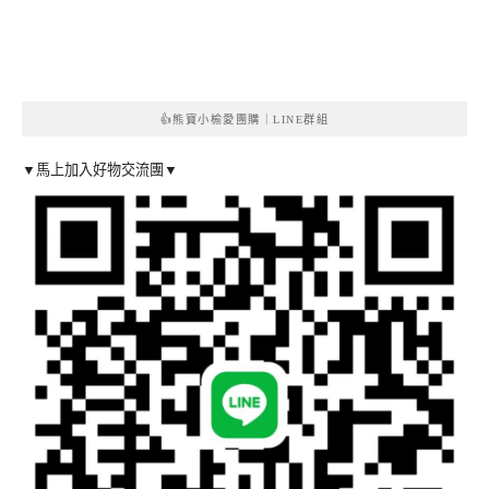
👍熊寶小榆愛團購｜LINE群組
▼馬上加入好物交流團▼