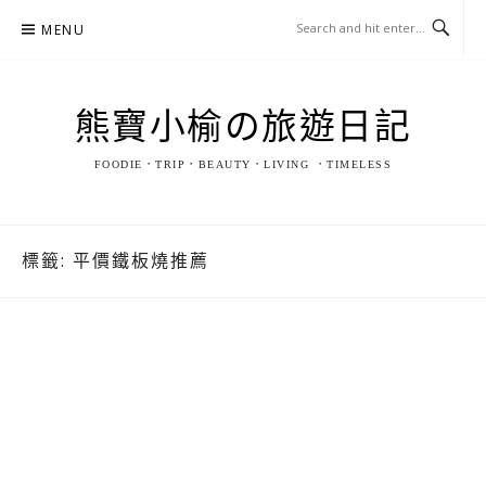
Skip
MENU
to
content
熊寶小榆の旅遊日記
FOODIE．TRIP．BEAUTY．LIVING ．TIMELESS
標籤:
平價鐵板燒推薦