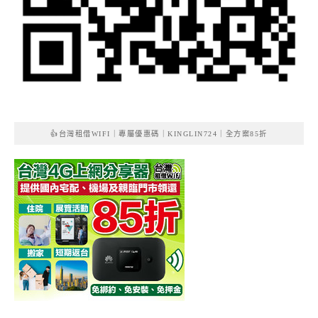
👍台灣租借WIFI｜專屬優惠碼｜KINGLIN724｜全方案85折