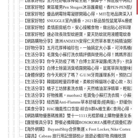
【居家好物】五月花舒敏厚棒衛生紙，擤鼻子、擦屁股不再紅腫
【居家好物】東區暖男Pen Shugen沐浴護膚組，香PEN-PEN
【居家好物】優品網霉除霉凝膠開箱心得，MIT在地品牌深入霉
【居家好物】SNUGGLE室內擴香，2021新品愉悅鼠尾草&療
【居家好物】柔情廚房紙巾，安心接觸食物，做出貼心好料理！新
【居家好物】速必效長效型蚊避寶，夏天防蚊就用液體電蚊香！一
【網路購物分享】澳洲ANDZEN安得仁天然草本單方純精油開
【好物分享】五月花厚棒袖珍包，一抽搞定大小事，可沖馬桶的
【生活分享】毛寶兔小蘇打洗衣精評價與使用心得！媽媽界首推嬰
【生活分享】你今天防疫了嗎？白博士潔淨凝露(乾洗手)、抗菌
【生活分享】白博士除菌消臭噴霧開箱心得，鼠尾草與海鹽味道
【身體保健】你今天刷牙了嗎？ G.U.M牙周護理系列，預防口
【生活分享】韓國超輕量四季被，柔軟好棉貓咪小愛心款，灰藍粉
【生活分享】橘子工坊酵素洗衣精，天然橘油潔淨精華，輕鬆洗淨
【生活分享】好物推薦，maobao2 毛寶兔小蘇打洗衣精、小
【生活分享】紐西蘭Anti-Flamme草本舒緩膏(經典版)，舒緩
【美食分享】HAC機能性口含錠-綜合B群&維生素C食用心得，口
【網路購物優惠碼推薦】雙十一1111光棍節線上購物優惠全系列，
【露營餐具分享】野餐必備韓國BOSOKOREA攜帶式摺疊紅酒杯，
【海外網購】 BuyandShip合併集運 x Foot Locker, Nike Cor
【寢具】Cabeau 旅行用記憶頸枕@ 旅遊必備好物.飛機枕頭