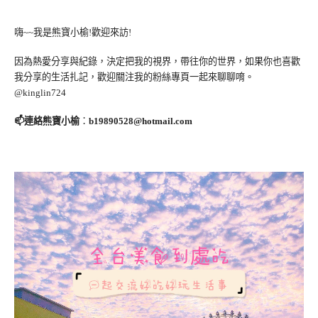
嗨~~我是熊寶小榆!歡迎來訪!
因為熱愛分享與紀錄，決定把我的視界，帶往你的世界，如果你也喜歡
我分享的生活扎記，歡迎關注我的粉絲專頁一起來聊聊唷。
@kinglin724
📫連絡熊寶小榆
：
b19890528@hotmail.com