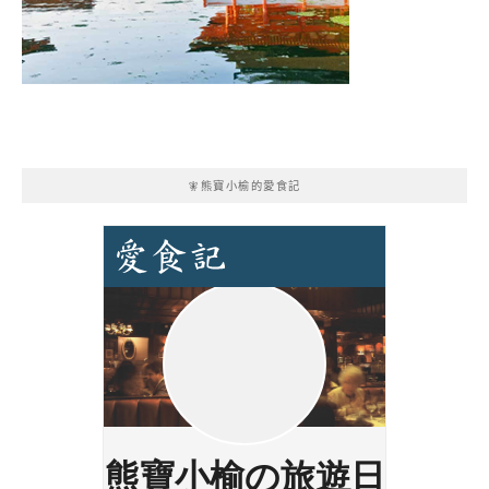
🧚熊寶小榆的愛食記