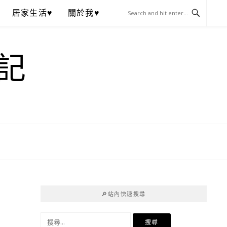
居家生活♥
關於我♥
記
🔎站內快速搜尋
搜