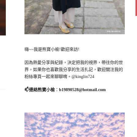
嗨~~我是熊寶小榆!歡迎來訪!
因為熱愛分享與紀錄，決定把我的視界，帶往你的世
界，如果你也喜歡我分享的生活扎記，歡迎關注我的
粉絲專頁一起來聊聊唷。@kinglin724
📫連絡熊寶小榆
：
b19890528@hotmail.com