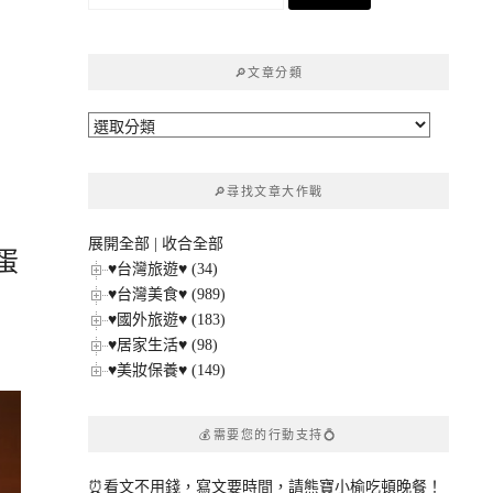
尋
關
鍵
🔎文章分類
字:
🔎
文
章
🔎尋找文章大作戰
分
類
展開全部
|
收合全部
蛋
♥台灣旅遊♥ (34)
♥台灣美食♥ (989)
♥國外旅遊♥ (183)
♥居家生活♥ (98)
♥美妝保養♥ (149)
💰需要您的行動支持💍
⏰看文不用錢，寫文要時間，請熊寶小榆吃頓晚餐！