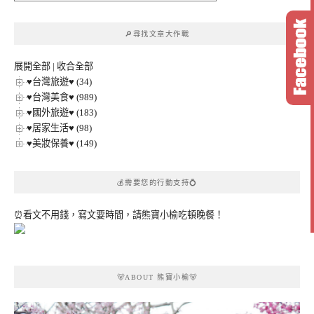
文
章
🔎尋找文章大作戰
分
類
展開全部
|
收合全部
♥台灣旅遊♥ (34)
♥台灣美食♥ (989)
♥國外旅遊♥ (183)
♥居家生活♥ (98)
♥美妝保養♥ (149)
💰需要您的行動支持💍
⏰看文不用錢，寫文要時間，請熊寶小榆吃頓晚餐！
🐻ABOUT 熊寶小榆🐻