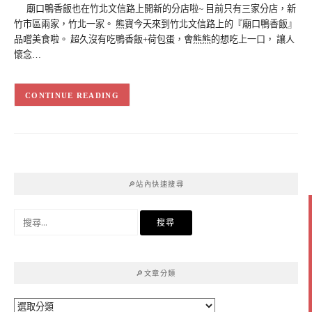
廟口鴨香飯也在竹北文信路上開新的分店啦~ 目前只有三家分店，新
竹市區兩家，竹北一家。 熊寶今天來到竹北文信路上的『廟口鴨香飯』
品嚐美食啦。 超久沒有吃鴨香飯+荷包蛋，會熊熊的想吃上一口，​ 讓人
懷念…
CONTINUE READING
🔎站內快速搜尋
搜
尋
關
鍵
🔎文章分類
字:
🔎