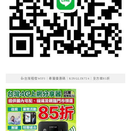
👍台灣租借WIFI｜專屬優惠碼｜KINGLIN724｜全方案85折