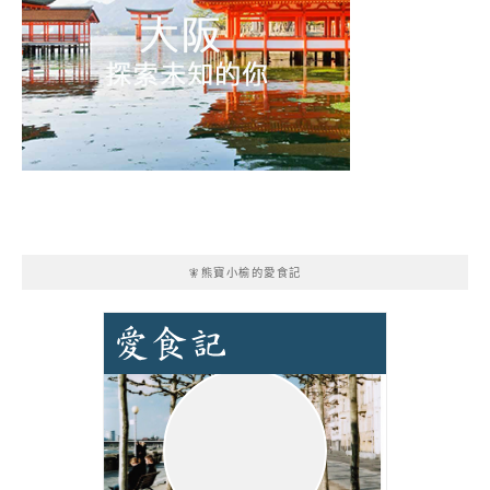
🧚熊寶小榆的愛食記