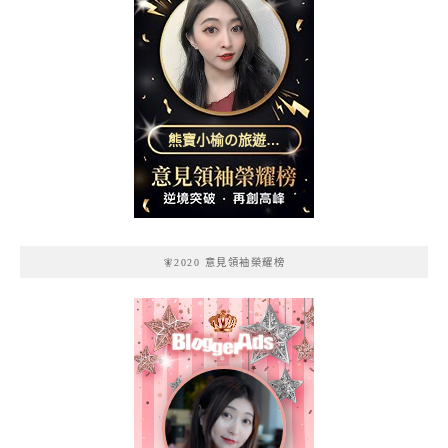
熊寶小榆の旅遊日
記
🧚2020 意見領袖榮耀榜