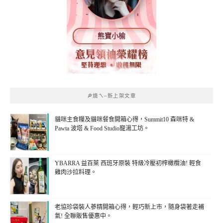
熊寶小榆
🔎燒ㄟ~新上架文章
貓咪主食糧及貓咪餐食開箱心得，Summit10 森咪特 &
Pawta 波塔 & Food Studio寵湯工坊。
YBARRA 益百萊 西班牙原裝 特級冷壓初榨橄欖油! 輕食
雞肉沙拉料理。
老協珍袋裝人蔘精開箱心得，輕巧新上市，隨身袋著走補
氣! 全聯販售優惠中。