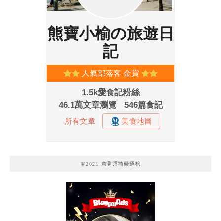
🧚2021 意見領袖榮耀榜