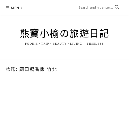
Skip
MENU
to
content
熊寶小榆の旅遊日記
FOODIE．TRIP．BEAUTY．LIVING ．TIMELESS
標籤:
廟口鴨香飯 竹北