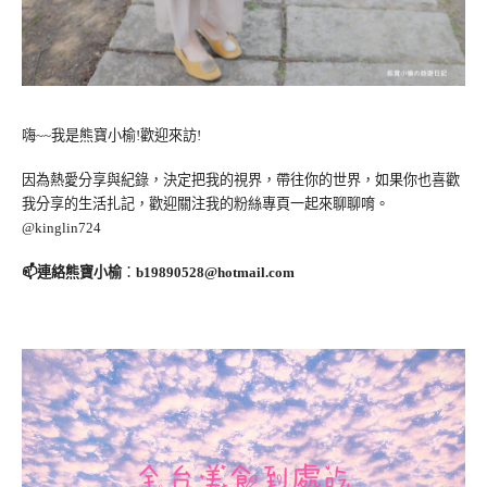
嗨~~我是熊寶小榆!歡迎來訪!
因為熱愛分享與紀錄，決定把我的視界，帶往你的世界，如果你也喜歡
我分享的生活扎記，歡迎關注我的粉絲專頁一起來聊聊唷。
@kinglin724
📫連絡熊寶小榆
：
b19890528@hotmail.com