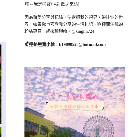
、
嗨~~我是熊寶小榆!歡迎來訪!
因為熱愛分享與紀錄，決定把我的視界，帶往你的世
界，如果你也喜歡我分享的生活扎記，歡迎關注我的
粉絲專頁一起來聊聊唷。@kinglin724
📫連絡熊寶小榆
：
b19890528@hotmail.com