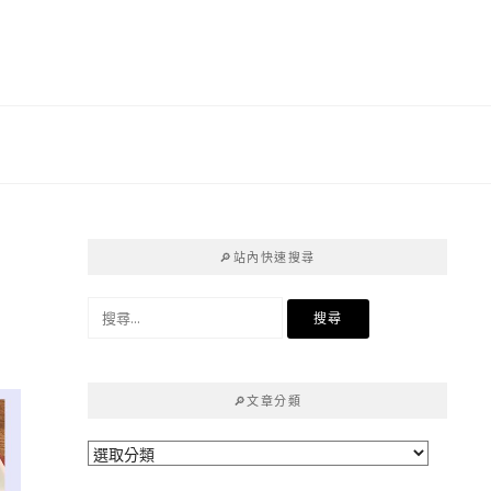
🔎站內快速搜尋
搜
尋
關
鍵
🔎文章分類
字:
🔎
文