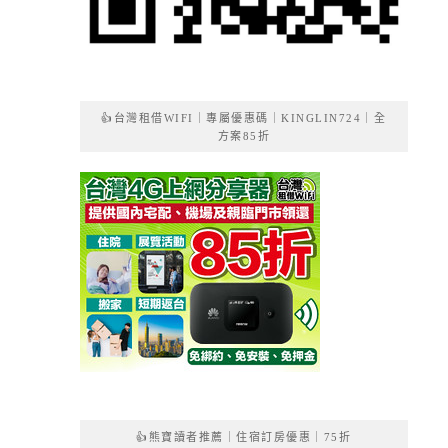
👍台灣租借WIFI｜專屬優惠碼｜KINGLIN724｜全
方案85折
👍熊寶讀者推薦｜住宿訂房優惠｜75折