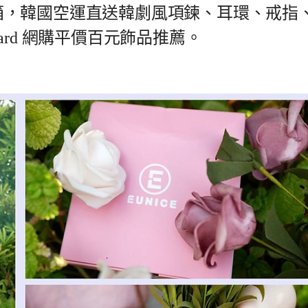
y 飾品開箱，韓國空運直送韓劇風項鍊、耳環、戒指
rd 網購平價百元飾品推薦。