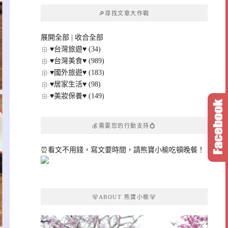
章
🔎尋找文章大作戰
分
類
展開全部
|
收合全部
♥台灣旅遊♥ (34)
♥台灣美食♥ (989)
♥國外旅遊♥ (183)
♥居家生活♥ (98)
♥美妝保養♥ (149)
💰需要您的行動支持💍
⏰看文不用錢，寫文要時間，請熊寶小榆吃頓晚餐！
🐻ABOUT 熊寶小榆🐻