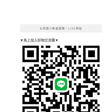
👍熊寶小榆愛團購｜LINE群組
▼馬上加入好物交流團▼