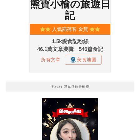
🧚2021 意見領袖榮耀榜