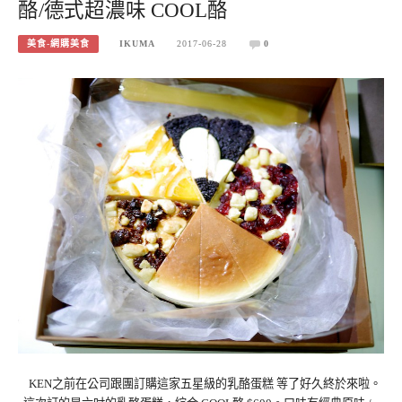
酪/德式超濃味 COOL酪
美食-網購美食
IKUMA
2017-06-28
0
KEN之前在公司跟團訂購這家五星級的乳酪蛋糕 等了好久終於來啦。