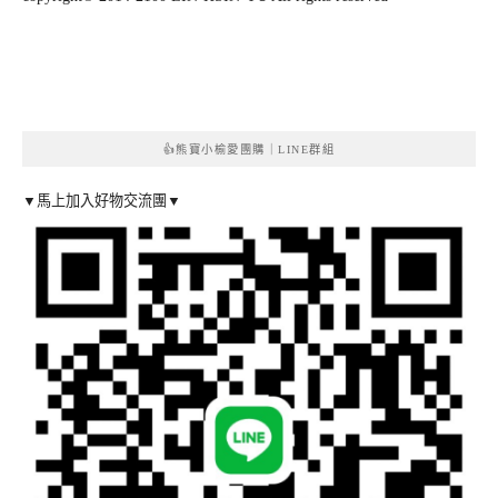
👍熊寶小榆愛團購｜LINE群組
▼馬上加入好物交流團▼