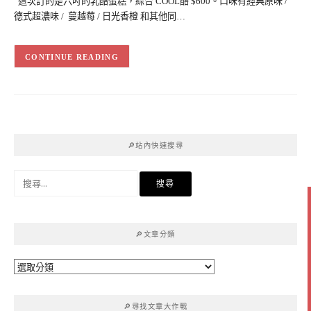
這次訂的是六吋的乳酪蛋糕，綜合 COOL酪 $600。口味有經典原味 /
德式超濃味 / 蔓越莓 / 日光香橙 和其他同…
CONTINUE READING
🔎站內快速搜尋
搜
尋
關
鍵
🔎文章分類
字:
🔎
文
章
🔎尋找文章大作戰