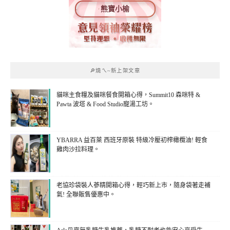
熊寶小榆
🔎燒ㄟ~新上架文章
貓咪主食糧及貓咪餐食開箱心得，Summit10 森咪特 &
Pawta 波塔 & Food Studio寵湯工坊。
YBARRA 益百萊 西班牙原裝 特級冷壓初榨橄欖油! 輕食
雞肉沙拉料理。
老協珍袋裝人蔘精開箱心得，輕巧新上市，隨身袋著走補
氣! 全聯販售優惠中。