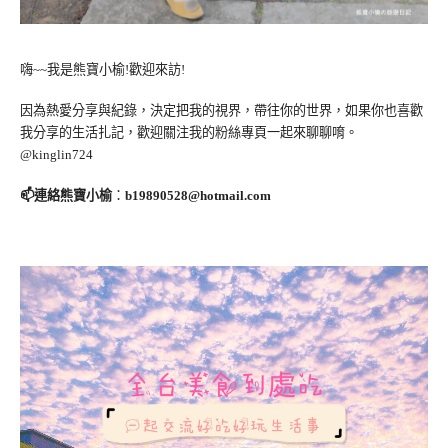
嗨~~我是熊寶小榆!歡迎來訪!
因為熱愛分享與紀錄，決定把我的視界，帶往你的世界，如果你也喜歡
我分享的生活扎記，歡迎關注我的粉絲專頁一起來聊聊唷。
@kinglin724
📫連絡熊寶小榆
：
b19890528@hotmail.com