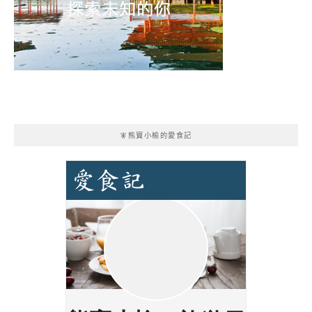
🧚熊寶小榆的愛食記