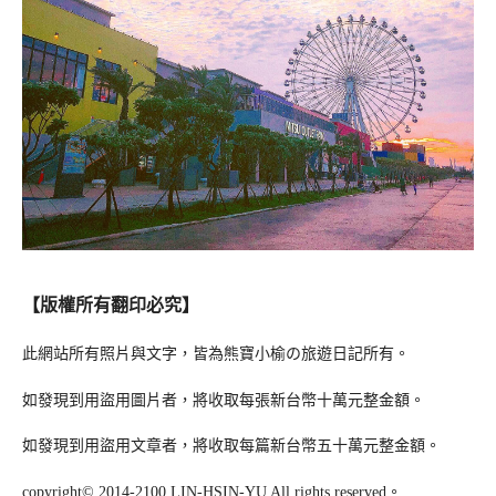
【版權所有翻印必究】
此網站所有照片與文字，皆為熊寶小榆の旅遊日記所有。
如發現到用盜用圖片者，將收取每張新台幣十萬元整金額。
如發現到用盜用文章者，將收取每篇新台幣五十萬元整金額。
copyright© 2014-2100 LIN-HSIN-YU All rights reserved。