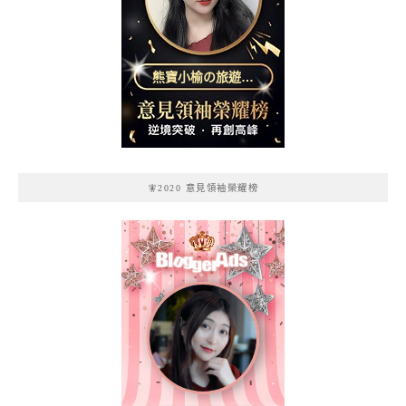
熊寶小榆の旅遊日
記
🧚2020 意見領袖榮耀榜