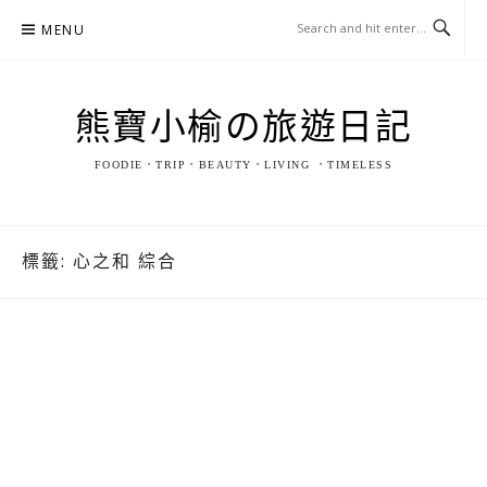
Skip
MENU
to
content
熊寶小榆の旅遊日記
FOODIE．TRIP．BEAUTY．LIVING ．TIMELESS
標籤:
心之和 綜合