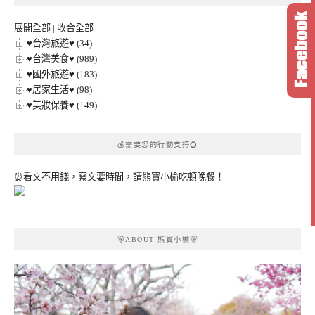
分
類
展開全部
|
收合全部
♥台灣旅遊♥ (34)
♥台灣美食♥ (989)
♥國外旅遊♥ (183)
♥居家生活♥ (98)
♥美妝保養♥ (149)
💰需要您的行動支持💍
⏰看文不用錢，寫文要時間，請熊寶小榆吃頓晚餐！
🐻ABOUT 熊寶小榆🐻