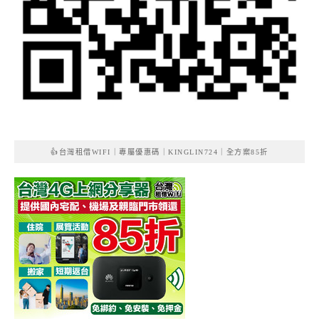
👍台灣租借WIFI｜專屬優惠碼｜KINGLIN724｜全方案85折