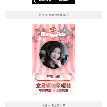
🧚2020 意見領袖榮耀榜
熊寶小榆
🔎燒ㄟ~新上架文章