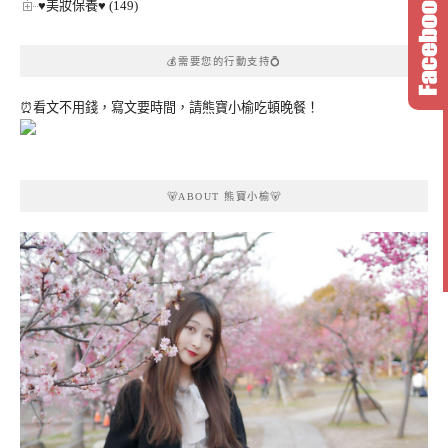
♥美妝保養♥ (149)
💰需要您的行動支持💍
⏰看文不用錢，寫文要時間，請熊寶小榆吃頓晚餐！
🐻ABOUT 熊寶小榆🐻