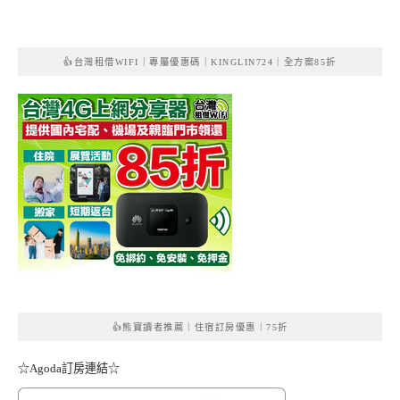
👍台灣租借WIFI｜專屬優惠碼｜KINGLIN724｜全方案85折
👍熊寶讀者推薦｜住宿訂房優惠｜75折
☆Agoda訂房連結☆