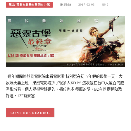
生活-電影&影集&音樂&小說
IKUMA
2017-02-03
0
過年期間終於到電影院來看電影啦 特別選在初五年假的最後一天，大
家隔天要上班…果然電影院少了很多人XD P.S.這次是在台中大遠百的威
秀影城看，個人覺得蠻好逛的，櫃位也多 餐廳的話，B2有鼎泰豐和添
好運，12F有麥當…
CONTINUE READING