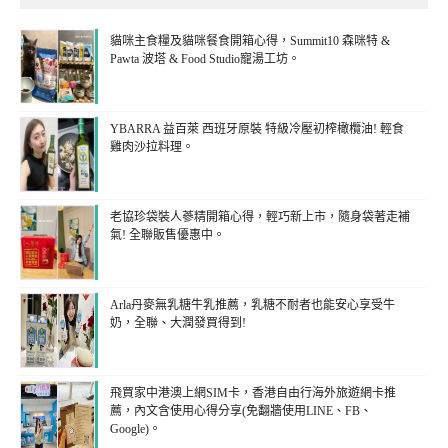
貓咪主食糧及貓咪餐食開箱心得，Summit10 森咪特 &
Pawta 波塔 & Food Studio寵湯工坊。
YBARRA 益百萊 西班牙原裝 特級冷壓初榨橄欖油! 輕食
雞肉沙拉料理。
老協珍袋裝人蔘精開箱心得，輕巧新上市，隨身袋著走補
氣! 全聯販售優惠中。
Arla丹麥無乳糖牛乳推薦，乳糖不耐者也能安心享受牛
奶，全聯、大潤發買得到!
飛買家中港澳上網SIM卡，香港自由行海外旅遊網卡推
薦，內文含使用心得分享(免翻牆使用LINE、FB、
Google)。