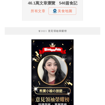
🧚2021 意見領袖榮耀榜
熊寶小榆の旅遊日
記