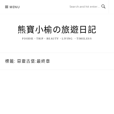
Skip
MENU
to
content
熊寶小榆の旅遊日記
FOODIE．TRIP．BEAUTY．LIVING ．TIMELESS
標籤:
惡靈古堡:最終章