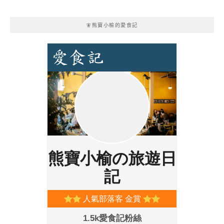
🧚熊寶小榆的愛食記