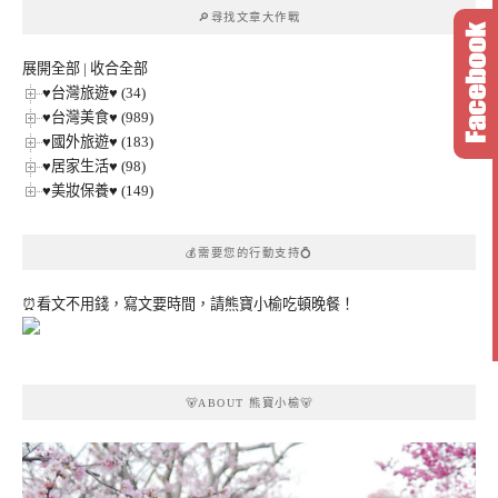
章
🔎尋找文章大作戰
分
類
展開全部
|
收合全部
♥台灣旅遊♥ (34)
♥台灣美食♥ (989)
♥國外旅遊♥ (183)
♥居家生活♥ (98)
♥美妝保養♥ (149)
💰需要您的行動支持💍
⏰看文不用錢，寫文要時間，請熊寶小榆吃頓晚餐！
🐻ABOUT 熊寶小榆🐻