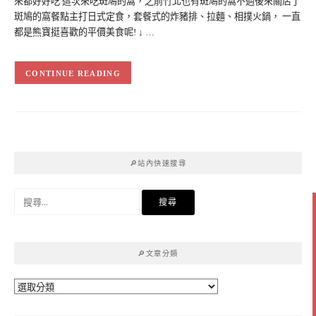
來都好好吃 這次來吃斑鳩的窩，之前竹北也有斑鳩的窩不過後來關店了
斑鳩的窩餐點主打日式定食，套餐式的炸豬排、拉麵、相撲火鍋， 一直
都是熊寶挺喜歡的平價美食呢! ↓ …
CONTINUE READING
🔎站內快速搜尋
搜
尋
關
鍵
🔎文章分類
字:
🔎
文