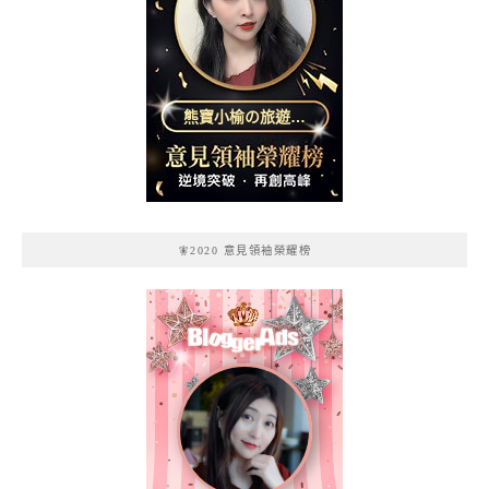
熊寶小榆の旅遊日
記
🧚2020 意見領袖榮耀榜