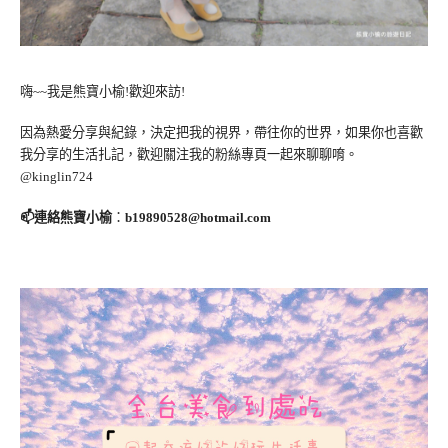
嗨~~我是熊寶小榆!歡迎來訪!
因為熱愛分享與紀錄，決定把我的視界，帶往你的世界，如果你也喜歡
我分享的生活扎記，歡迎關注我的粉絲專頁一起來聊聊唷。
@kinglin724
📫連絡熊寶小榆
：
b19890528@hotmail.com