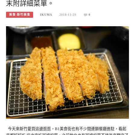
末附詳細菜單。
美食-新竹美食
IKUMA
2018-11-29
0
今天來新竹愛買這邊逛逛，B1美食街也有不少間連鎖餐廳進駐，看起