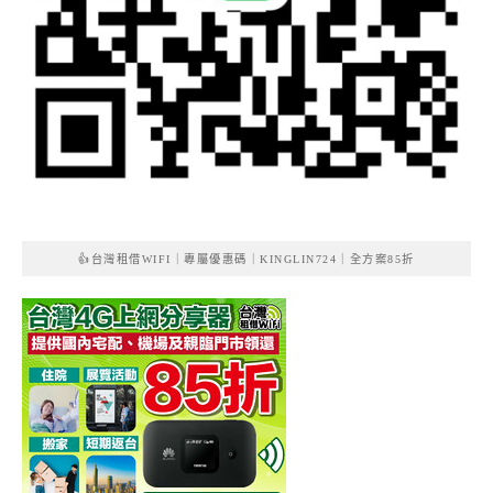
👍台灣租借WIFI｜專屬優惠碼｜KINGLIN724｜全方案85折