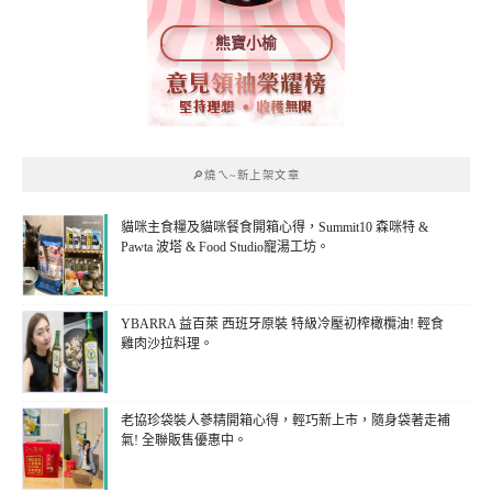
熊寶小榆
🔎燒ㄟ~新上架文章
貓咪主食糧及貓咪餐食開箱心得，Summit10 森咪特 &
Pawta 波塔 & Food Studio寵湯工坊。
YBARRA 益百萊 西班牙原裝 特級冷壓初榨橄欖油! 輕食
雞肉沙拉料理。
老協珍袋裝人蔘精開箱心得，輕巧新上市，隨身袋著走補
氣! 全聯販售優惠中。