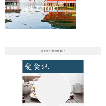
🧚熊寶小榆的愛食記