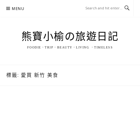
Skip
MENU
to
content
熊寶小榆の旅遊日記
FOODIE．TRIP．BEAUTY．LIVING ．TIMELESS
標籤:
愛買 新竹 美食