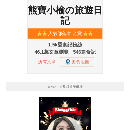
🧚2021 意見領袖榮耀榜