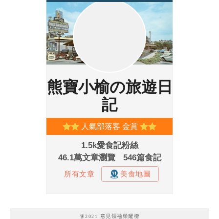
🧚2021 意見領袖榮耀榜