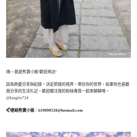
嗨~~我是熊寶小榆!歡迎來訪!
因為熱愛分享與紀錄，決定把我的視界，帶往你的世界，如果你也喜歡
我分享的生活扎記，歡迎關注我的粉絲專頁一起來聊聊唷。
@kinglin724
📫連絡熊寶小榆
：
b19890528@hotmail.com