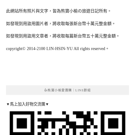
此網站所有照片與文字，皆為熊寶小榆の旅遊日記所有。
如發現到用盜用圖片者，將收取每張新台幣十萬元整金額。
如發現到用盜用文章者，將收取每篇新台幣五十萬元整金額。
copyright© 2014-2100 LIN-HSIN-YU All rights reserved。
👍熊寶小榆愛團購｜LINE群組
▼馬上加入好物交流團▼