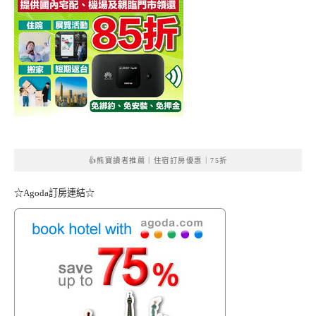
👍熊寶讀者推薦｜住宿訂房優惠｜75折
☆Agoda訂房連結☆