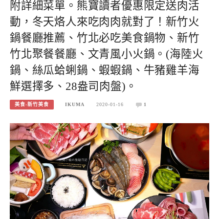
附詳細菜單。熊寶讀者優惠限定送肉活
動，冬天烙人來吃肉肉就對了！新竹火
鍋餐廳推薦、竹北必吃美食鍋物、新竹
竹北聚餐餐廳、文青風小火鍋。(海陸火
鍋、絲瓜蛤蜊鍋、蝦蝦鍋、牛豬雞羊海
鮮選擇多、28盎司肉盤)。
美食-新竹美食
IKUMA
2020-01-16
1