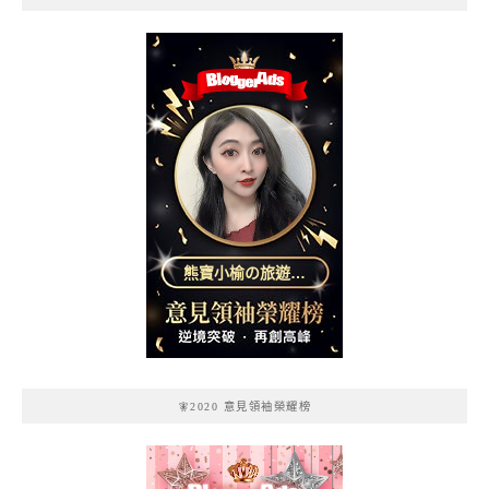
熊寶小榆の旅遊日
記
🧚2020 意見領袖榮耀榜