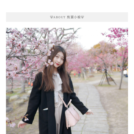
🐻ABOUT 熊寶小榆🐻