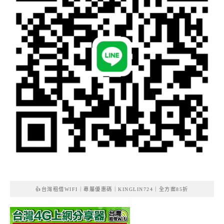
👍台灣租借WIFI｜專屬優惠碼｜KINGLIN724｜全方案85折