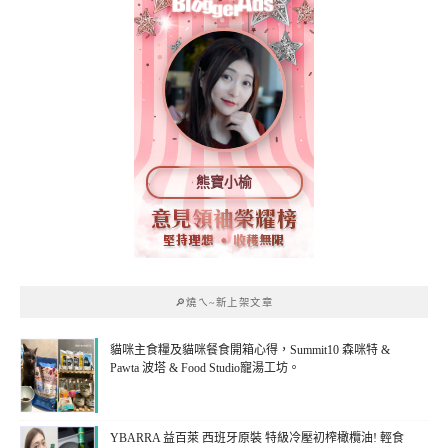
熊寶小榆
🔎燒ㄟ~新上架文章
貓咪主食糧及貓咪餐食開箱心得，Summit10 森咪特 &
Pawta 波塔 & Food Studio寵湯工坊。
YBARRA 益百萊 西班牙原裝 特級冷壓初榨橄欖油! 輕食