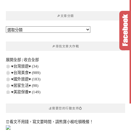
關
鍵
🔎文章分類
字:
🔎
文
章
🔎尋找文章大作戰
分
類
展開全部
|
收合全部
♥台灣旅遊♥ (34)
♥台灣美食♥ (989)
♥國外旅遊♥ (183)
♥居家生活♥ (98)
♥美妝保養♥ (149)
💰需要您的行動支持💍
⏰看文不用錢，寫文要時間，請熊寶小榆吃頓晚餐！