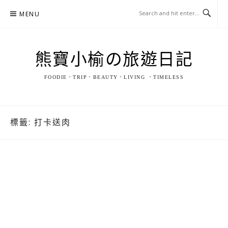
Skip
MENU
to
content
熊寶小榆の旅遊日記
FOODIE．TRIP．BEAUTY．LIVING ．TIMELESS
標籤:
打卡送肉