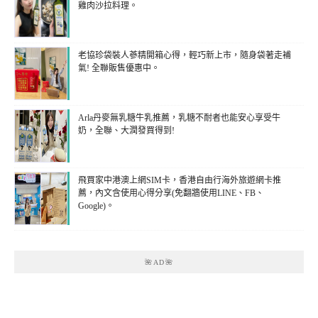
雞肉沙拉料理。
老協珍袋裝人蔘精開箱心得，輕巧新上市，隨身袋著走補
氣! 全聯販售優惠中。
Arla丹麥無乳糖牛乳推薦，乳糖不耐者也能安心享受牛
奶，全聯、大潤發買得到!
飛買家中港澳上網SIM卡，香港自由行海外旅遊網卡推
薦，內文含使用心得分享(免翻牆使用LINE、FB、
Google)。
🌺AD🌺