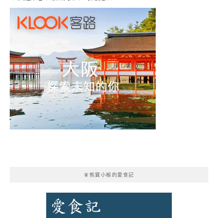
🧚熊寶小榆的愛食記