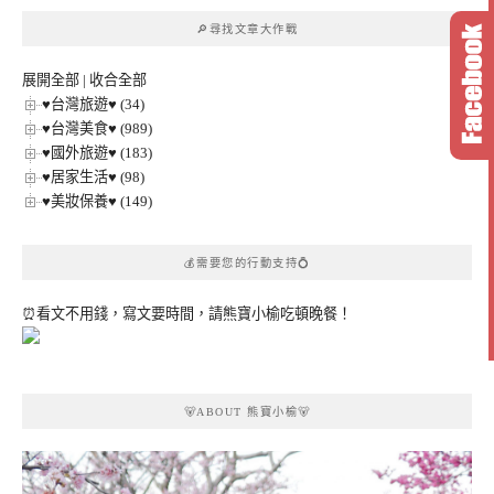
章
🔎尋找文章大作戰
分
類
展開全部
|
收合全部
♥台灣旅遊♥ (34)
♥台灣美食♥ (989)
♥國外旅遊♥ (183)
♥居家生活♥ (98)
♥美妝保養♥ (149)
💰需要您的行動支持💍
⏰看文不用錢，寫文要時間，請熊寶小榆吃頓晚餐！
🐻ABOUT 熊寶小榆🐻