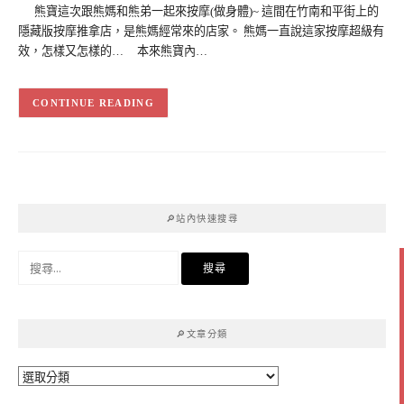
熊寶這次跟熊媽和熊弟一起來按摩(做身體)~ 這間在竹南和平街上的
隱藏版按摩推拿店，是熊媽經常來的店家。 熊媽一直說這家按摩超級有
效，怎樣又怎樣的… 本來熊寶內…
CONTINUE READING
🔎站內快速搜尋
搜
尋
關
鍵
🔎文章分類
字:
🔎
文