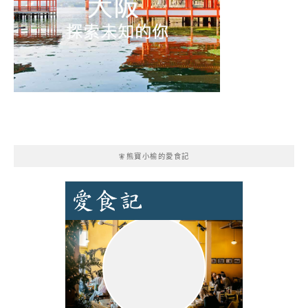
🧚熊寶小榆的愛食記