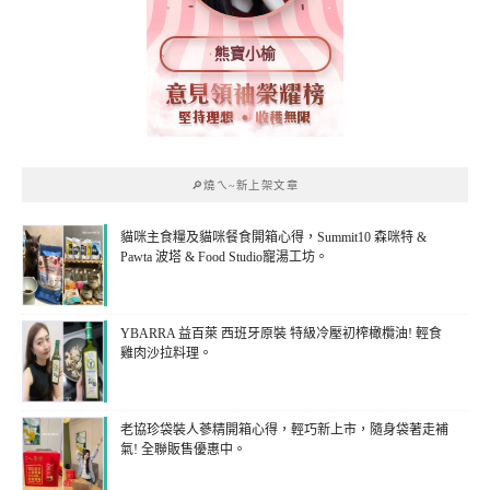
熊寶小榆
🔎燒ㄟ~新上架文章
貓咪主食糧及貓咪餐食開箱心得，Summit10 森咪特 &
Pawta 波塔 & Food Studio寵湯工坊。
YBARRA 益百萊 西班牙原裝 特級冷壓初榨橄欖油! 輕食
雞肉沙拉料理。
老協珍袋裝人蔘精開箱心得，輕巧新上市，隨身袋著走補
氣! 全聯販售優惠中。