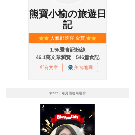
🧚2021 意見領袖榮耀榜