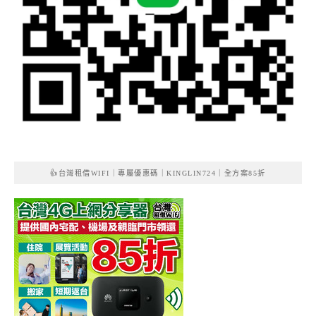
👍台灣租借WIFI｜專屬優惠碼｜KINGLIN724｜全方案85折