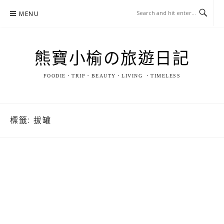
Skip
MENU
to
content
熊寶小榆の旅遊日記
FOODIE．TRIP．BEAUTY．LIVING ．TIMELESS
標籤:
拔罐