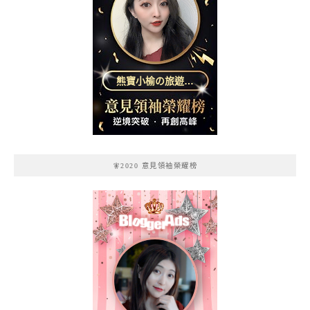
熊寶小榆の旅遊日
記
🧚2020 意見領袖榮耀榜