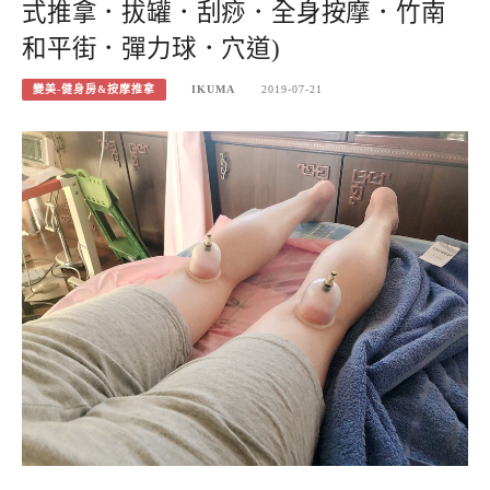
式推拿．拔罐．刮痧．全身按摩．竹南
和平街．彈力球．穴道)
變美-健身房&按摩推拿
IKUMA
2019-07-21