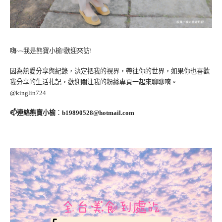
嗨~~我是熊寶小榆!歡迎來訪!
因為熱愛分享與紀錄，決定把我的視界，帶往你的世界，如果你也喜歡
我分享的生活扎記，歡迎關注我的粉絲專頁一起來聊聊唷。
@kinglin724
📫連絡熊寶小榆
：
b19890528@hotmail.com