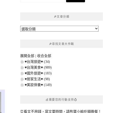
尋
關
鍵
🔎文章分類
字:
🔎
文
章
🔎尋找文章大作戰
分
類
展開全部
|
收合全部
回
♥台灣旅遊♥ (34)
♥台灣美食♥ (989)
♥國外旅遊♥ (183)
♥居家生活♥ (98)
♥美妝保養♥ (149)
💰需要您的行動支持💍
⏰看文不用錢，寫文要時間，請熊寶小榆吃頓晚餐！