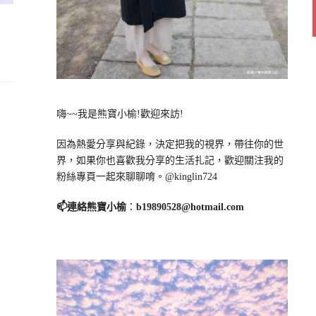
嗨~~我是熊寶小榆!歡迎來訪!
因為熱愛分享與紀錄，決定把我的視界，帶往你的世
界，如果你也喜歡我分享的生活扎記，歡迎關注我的
粉絲專頁一起來聊聊唷。@kinglin724
📫連絡熊寶小榆
：
b19890528@hotmail.com