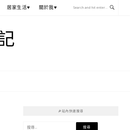
居家生活♥
關於我♥
記
🔎站內快速搜尋
搜