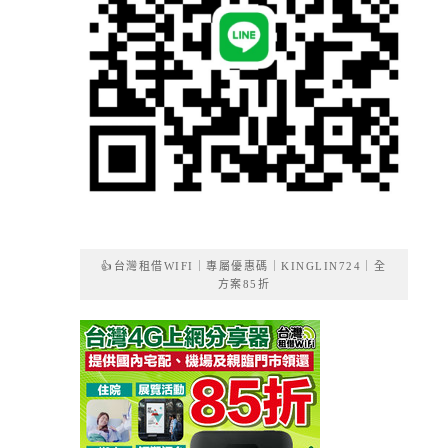
👍台灣租借WIFI｜專屬優惠碼｜KINGLIN724｜全
方案85折