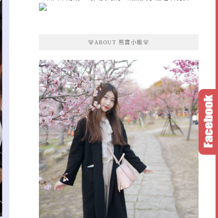
🐻ABOUT 熊寶小榆🐻