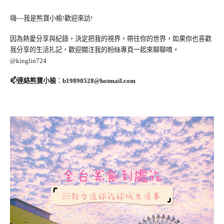
嗨~~我是熊寶小榆!歡迎來訪!
因為熱愛分享與紀錄，決定把我的視界，帶往你的世界，如果你也喜歡
我分享的生活扎記，歡迎關注我的粉絲專頁一起來聊聊唷。
@kinglin724
📫連絡熊寶小榆
：
b19890528@hotmail.com