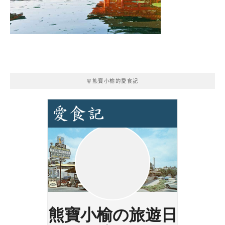
🧚熊寶小榆的愛食記