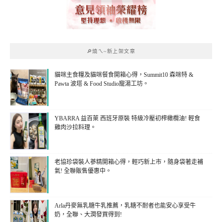
🔎燒ㄟ~新上架文章
貓咪主食糧及貓咪餐食開箱心得，Summit10 森咪特 &
Pawta 波塔 & Food Studio寵湯工坊。
YBARRA 益百萊 西班牙原裝 特級冷壓初榨橄欖油! 輕食
雞肉沙拉料理。
老協珍袋裝人蔘精開箱心得，輕巧新上市，隨身袋著走補
氣! 全聯販售優惠中。
Arla丹麥無乳糖牛乳推薦，乳糖不耐者也能安心享受牛
奶，全聯、大潤發買得到!