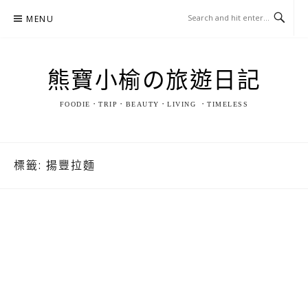
Skip
MENU
to
content
熊寶小榆の旅遊日記
FOODIE．TRIP．BEAUTY．LIVING ．TIMELESS
標籤:
揚豐拉麵