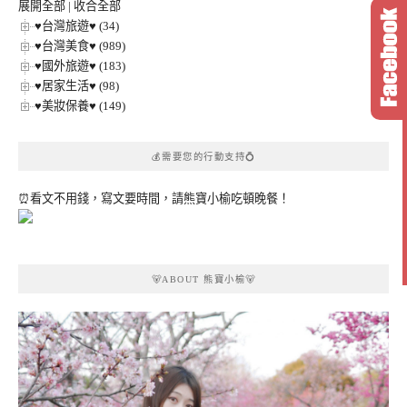
展開全部
|
收合全部
♥台灣旅遊♥ (34)
♥台灣美食♥ (989)
♥國外旅遊♥ (183)
♥居家生活♥ (98)
♥美妝保養♥ (149)
💰需要您的行動支持💍
⏰看文不用錢，寫文要時間，請熊寶小榆吃頓晚餐！
🐻ABOUT 熊寶小榆🐻