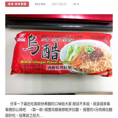
美食-美味食譜
IKUMA
2017-08-25
0
分享一下最近吃兩款快煮麵的口味給大家 廢話不多說，就直接來看
看開封心得吧 <第一款>揚豐烏醋香醇乾拌拉麵。 揚豐的3分肉燥拉麵
超好吃，這應該之前大…