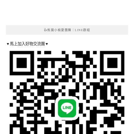
👍熊寶小榆愛團購｜LINE群組
▼馬上加入好物交流團▼