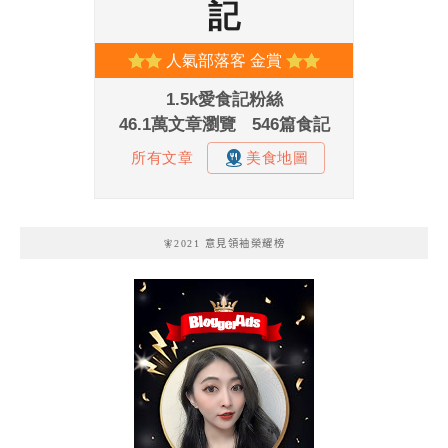
🧚2021 意見領袖榮耀榜