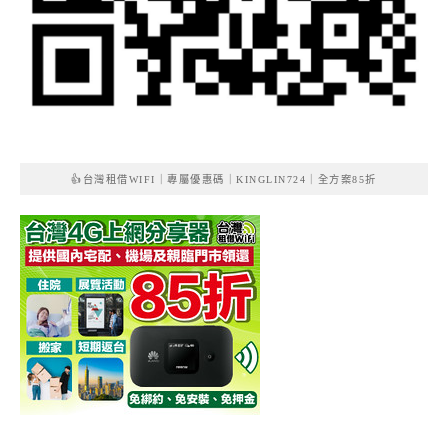
👍台灣租借WIFI｜專屬優惠碼｜KINGLIN724｜全方案85折