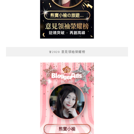
熊寶小榆の旅遊日
記
🧚2020 意見領袖榮耀榜
熊寶小榆