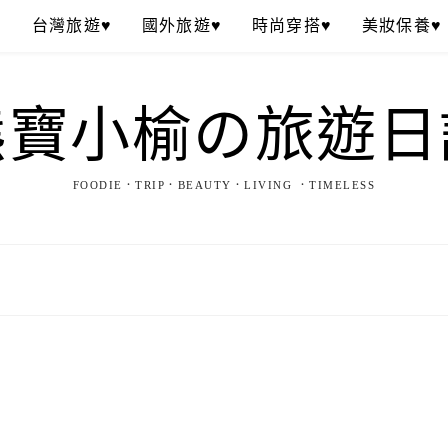
♥
台灣旅遊♥
國外旅遊♥
時尚穿搭♥
美妝保養♥
熊寶小榆の旅遊日
FOODIE．TRIP．BEAUTY．LIVING ．TIMELESS