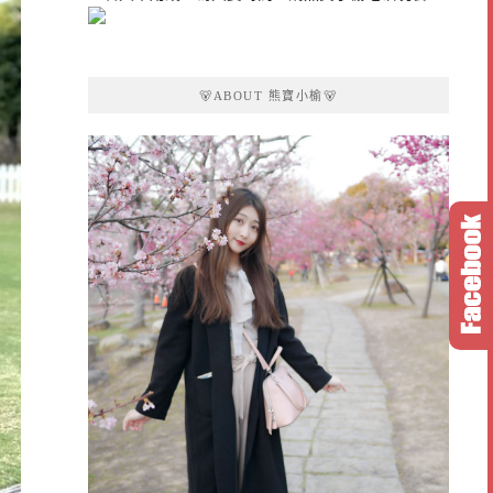
🐻ABOUT 熊寶小榆🐻