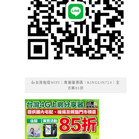
👍台灣租借WIFI｜專屬優惠碼｜KINGLIN724｜全
方案85折