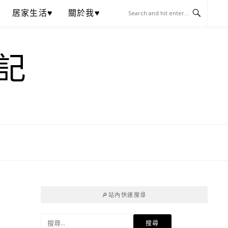
居家生活♥
關於我♥
記
🔎站內快速搜尋
搜