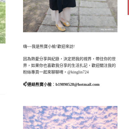
嗨~~我是熊寶小榆!歡迎來訪!
因為熱愛分享與紀錄，決定把我的視界，帶往你的世
界，如果你也喜歡我分享的生活扎記，歡迎關注我的
粉絲專頁一起來聊聊唷。@kinglin724
📫連絡熊寶小榆
：
b19890528@hotmail.com