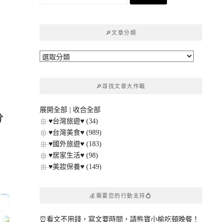
尋
關
鍵
🔎文章分類
字:
🔎
文
章
🔎尋找文章大作戰
分
類
展開全部
|
收合全部
分
♥台灣旅遊♥ (34)
♥台灣美食♥ (989)
．
♥國外旅遊♥ (183)
♥居家生活♥ (98)
♥美妝保養♥ (149)
💰需要您的行動支持💍
⏰看文不用錢，寫文要時間，請熊寶小榆吃頓晚餐！