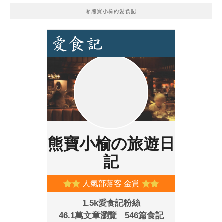
🧚熊寶小榆的愛食記