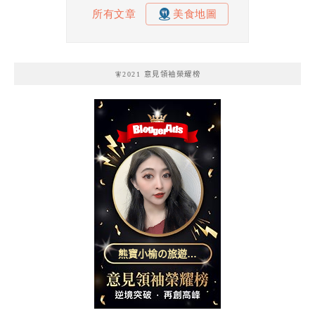
🧚2021 意見領袖榮耀榜
熊寶小榆の旅遊日
記