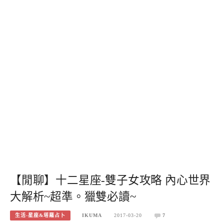
【閒聊】十二星座-雙子女攻略 內心世界
大解析~超準。獵雙必讀~
生活-星座&塔羅占卜
IKUMA
2017-03-20
7