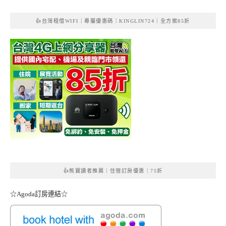
👍台灣租借WIFI｜專屬優惠碼｜KINGLIN724｜全方案85折
👍熊寶讀者推薦｜住宿訂房優惠｜75折
☆Agoda訂房連結☆