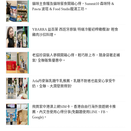
貓咪主食糧及貓咪餐食開箱心得，Summit10 森咪特 &
Pawta 波塔 & Food Studio寵湯工坊。
YBARRA 益百萊 西班牙原裝 特級冷壓初榨橄欖油! 輕食
雞肉沙拉料理。
老協珍袋裝人蔘精開箱心得，輕巧新上市，隨身袋著走補
氣! 全聯販售優惠中。
Arla丹麥無乳糖牛乳推薦，乳糖不耐者也能安心享受牛
奶，全聯、大潤發買得到!
飛買家中港澳上網SIM卡，香港自由行海外旅遊網卡推
薦，內文含使用心得分享(免翻牆使用LINE、FB、
Google)。