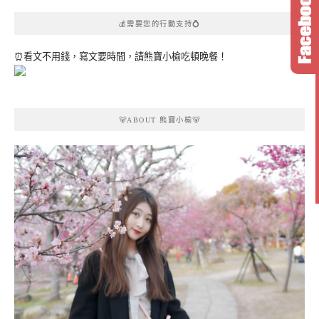
💰需要您的行動支持💍
⏰看文不用錢，寫文要時間，請熊寶小榆吃頓晚餐！
🐻ABOUT 熊寶小榆🐻