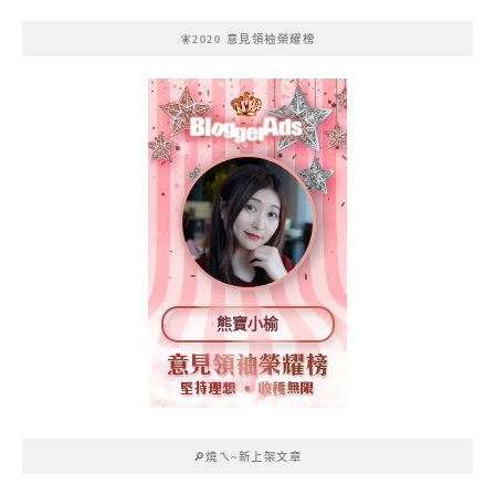
🧚2020 意見領袖榮耀榜
熊寶小榆
🔎燒ㄟ~新上架文章