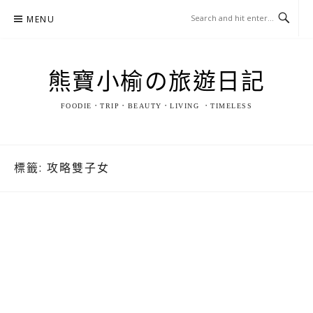
Skip
MENU
to
content
熊寶小榆の旅遊日記
FOODIE．TRIP．BEAUTY．LIVING ．TIMELESS
標籤:
攻略雙子女