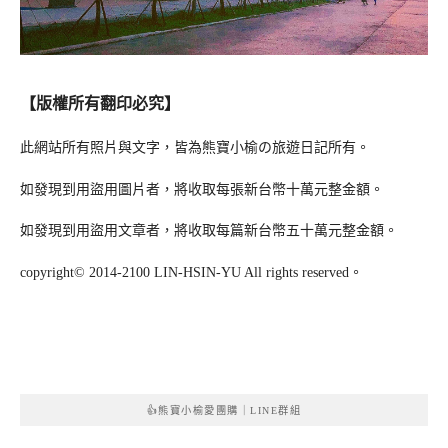
【版權所有翻印必究】
此網站所有照片與文字，皆為熊寶小榆の旅遊日記所有。
如發現到用盜用圖片者，將收取每張新台幣十萬元整金額。
如發現到用盜用文章者，將收取每篇新台幣五十萬元整金額。
copyright© 2014-2100 LIN-HSIN-YU All rights reserved。
👍熊寶小榆愛團購｜LINE群組