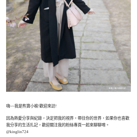
嗨~~我是熊寶小榆!歡迎來訪!
因為熱愛分享與紀錄，決定把我的視界，帶往你的世界，如果你也喜歡
我分享的生活扎記，歡迎關注我的粉絲專頁一起來聊聊唷。
@kinglin724