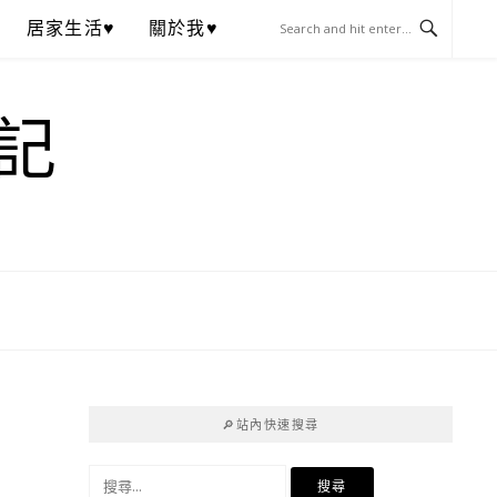
居家生活♥
關於我♥
記
🔎站內快速搜尋
搜