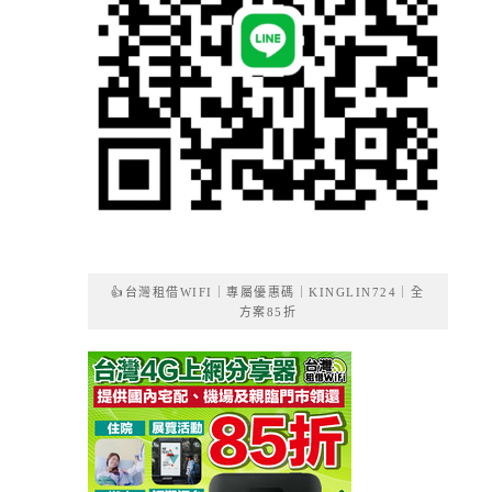
👍台灣租借WIFI｜專屬優惠碼｜KINGLIN724｜全
方案85折