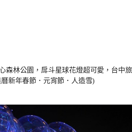
文心森林公園，戽斗星球花燈超可愛，台中
農曆新年春節．元宵節．人造雪)