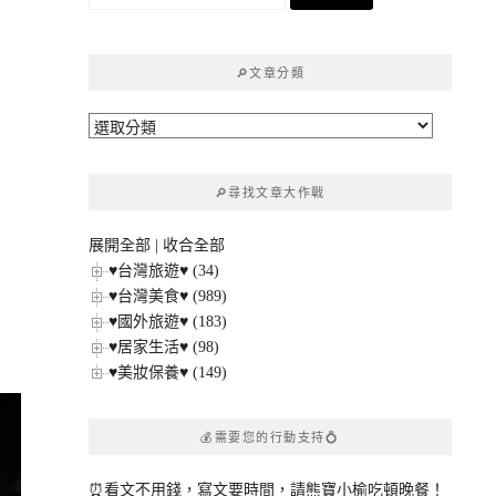
尋
關
鍵
🔎文章分類
字:
🔎
文
章
🔎尋找文章大作戰
分
類
展開全部
|
收合全部
旅
♥台灣旅遊♥ (34)
♥台灣美食♥ (989)
♥國外旅遊♥ (183)
♥居家生活♥ (98)
♥美妝保養♥ (149)
💰需要您的行動支持💍
⏰看文不用錢，寫文要時間，請熊寶小榆吃頓晚餐！