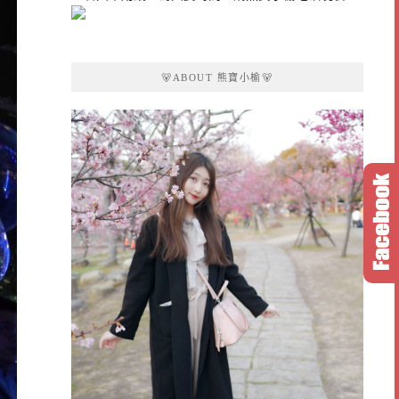
🐻ABOUT 熊寶小榆🐻