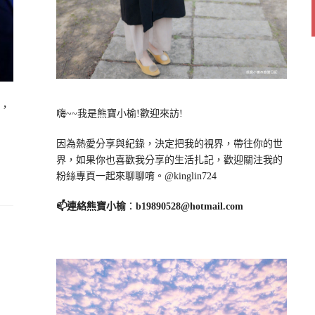
找，
嗨~~我是熊寶小榆!歡迎來訪!
因為熱愛分享與紀錄，決定把我的視界，帶往你的世
界，如果你也喜歡我分享的生活扎記，歡迎關注我的
粉絲專頁一起來聊聊唷。@kinglin724
📫連絡熊寶小榆
：
b19890528@hotmail.com