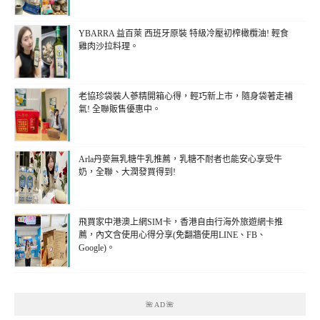
YBARRA 益百萊 西班牙原裝 特級冷壓初榨橄欖油! 輕食
雞肉沙拉料理。
老協珍袋裝人蔘精開箱心得，輕巧新上市，隨身袋著走補
氣! 全聯販售優惠中。
Arla丹麥無乳糖牛乳推薦，乳糖不耐者也能安心享受牛
奶，全聯、大潤發買得到!
飛買家中港澳上網SIM卡，香港自由行海外旅遊網卡推
薦，內文含使用心得分享(免翻牆使用LINE、FB、
Google)。
🌺AD🌺