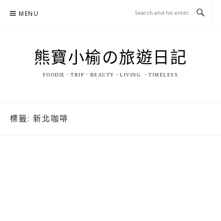
Skip
MENU
to
content
熊寶小榆の旅遊日記
FOODIE．TRIP．BEAUTY．LIVING ．TIMELESS
標籤:
新北咖啡