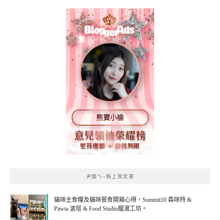
熊寶小榆
🔎燒ㄟ~新上架文章
貓咪主食糧及貓咪餐食開箱心得，Summit10 森咪特 &
Pawta 波塔 & Food Studio寵湯工坊。