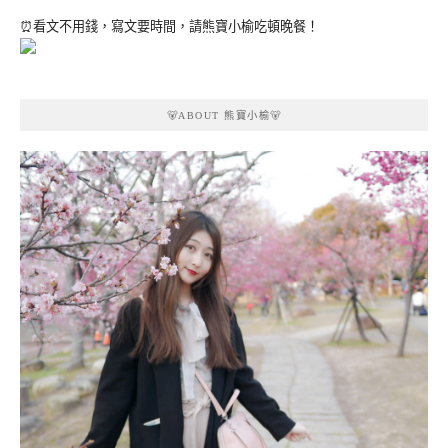
⏰看文不用錢，寫文要時間，請熊寶小榆吃頓晚餐！
🐻ABOUT 熊寶小榆🐻