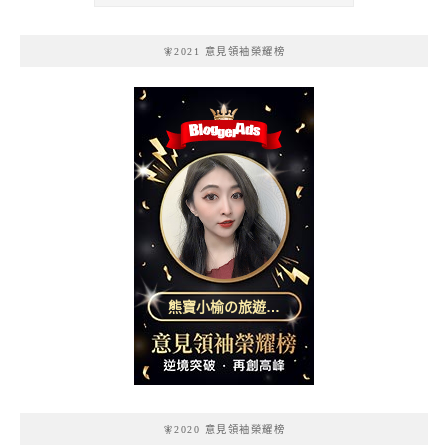
🧚2021 意見領袖榮耀榜
熊寶小榆の旅遊日
記
🧚2020 意見領袖榮耀榜