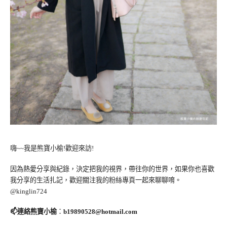
嗨~~我是熊寶小榆!歡迎來訪!
因為熱愛分享與紀錄，決定把我的視界，帶往你的世界，如果你也喜歡
我分享的生活扎記，歡迎關注我的粉絲專頁一起來聊聊唷。
@kinglin724
📫連絡熊寶小榆
：
b19890528@hotmail.com