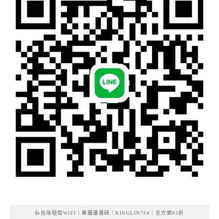
👍台灣租借WIFI｜專屬優惠碼｜KINGLIN724｜全方案85折