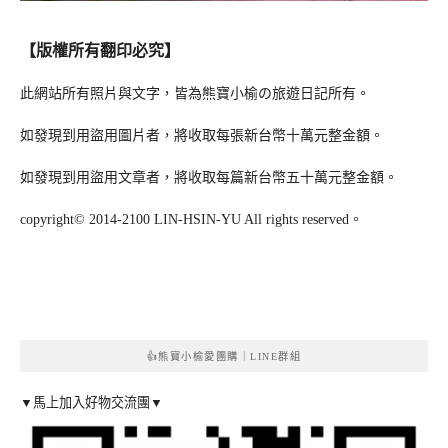
【版權所有翻印必究】
此網站所有照片與文字，皆為熊寶小榆の旅遊日記所有。
如發現到用盜用圖片者，將收取每張新台幣十萬元整金額。
如發現到用盜用文章者，將收取每篇新台幣五十萬元整金額。
copyright© 2014-2100 LIN-HSIN-YU All rights reserved。
👍熊寶小榆愛團購｜LINE群組
▼馬上加入好物交流團▼