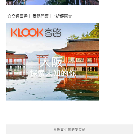
☆交通票卷｜ 景點門票｜ 4折優惠☆
🧚熊寶小榆的愛食記