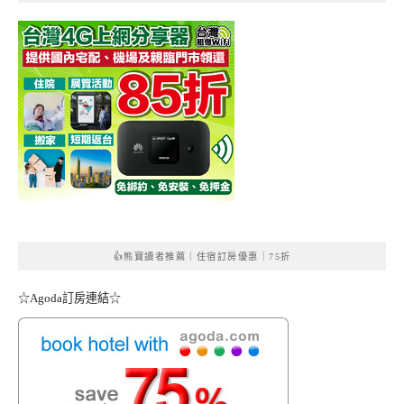
👍熊寶讀者推薦｜住宿訂房優惠｜75折
☆Agoda訂房連結☆