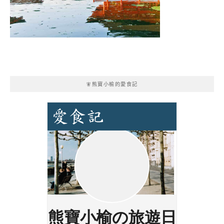
🧚熊寶小榆的愛食記