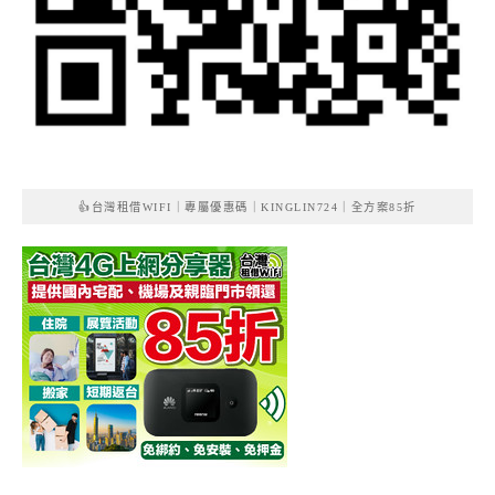
👍台灣租借WIFI｜專屬優惠碼｜KINGLIN724｜全方案85折