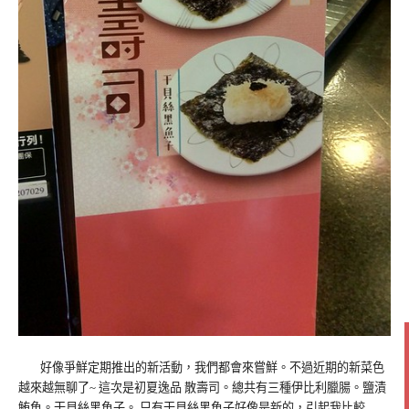
好像爭鮮定期推出的新活動，我們都會來嘗鮮。不過近期的新菜色
越來越無聊了~ 這次是初夏逸品 散壽司。總共有三種伊比利臘腸。鹽漬
鮪魚。干貝絲黑魚子。 只有干貝絲黑魚子好像是新的，引起我比較…