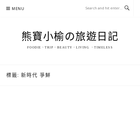
Skip
MENU
to
content
熊寶小榆の旅遊日記
FOODIE．TRIP．BEAUTY．LIVING ．TIMELESS
標籤:
新時代 爭鮮