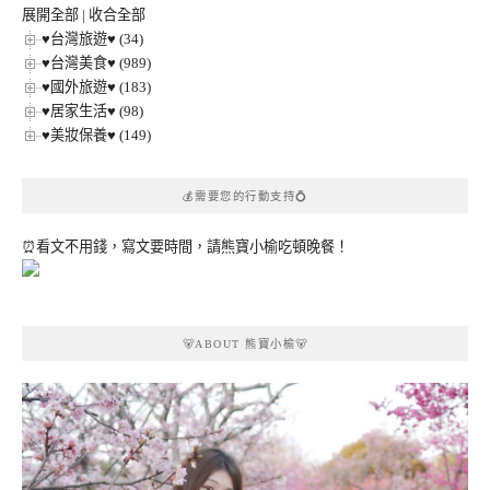
展開全部
|
收合全部
♥台灣旅遊♥ (34)
♥台灣美食♥ (989)
♥國外旅遊♥ (183)
♥居家生活♥ (98)
♥美妝保養♥ (149)
💰需要您的行動支持💍
⏰看文不用錢，寫文要時間，請熊寶小榆吃頓晚餐！
🐻ABOUT 熊寶小榆🐻