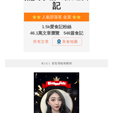
🧚2021 意見領袖榮耀榜