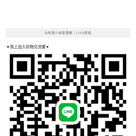
👍熊寶小榆愛團購｜LINE群組
▼馬上加入好物交流團▼