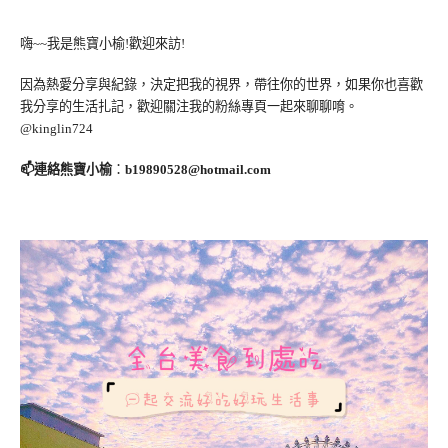
嗨~~我是熊寶小榆!歡迎來訪!
因為熱愛分享與紀錄，決定把我的視界，帶往你的世界，如果你也喜歡
我分享的生活扎記，歡迎關注我的粉絲專頁一起來聊聊唷。
@kinglin724
📫連絡熊寶小榆
：
b19890528@hotmail.com