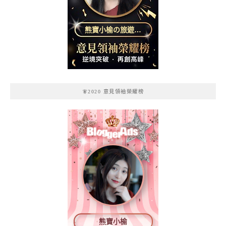
熊寶小榆の旅遊日
記
🧚2020 意見領袖榮耀榜
熊寶小榆