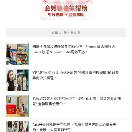
🔎燒ㄟ~新上架文章
貓咪主食糧及貓咪餐食開箱心得，Summit10 森咪特 &
Pawta 波塔 & Food Studio寵湯工坊。
YBARRA 益百萊 西班牙原裝 特級冷壓初榨橄欖油! 輕食
雞肉沙拉料理。
老協珍袋裝人蔘精開箱心得，輕巧新上市，隨身袋著走補
氣! 全聯販售優惠中。
Arla丹麥無乳糖牛乳推薦，乳糖不耐者也能安心享受牛
奶，全聯、大潤發買得到!