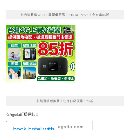
👍台灣租借WIFI｜專屬優惠碼｜KINGLIN724｜全方案85折
👍熊寶讀者推薦｜住宿訂房優惠｜75折
☆Agoda訂房連結☆