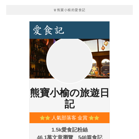
🧚熊寶小榆的愛食記