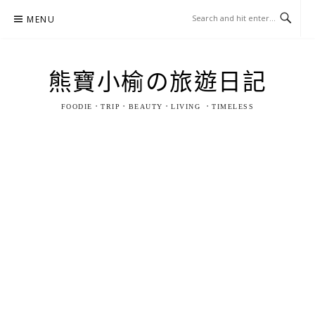
Skip
MENU
to
content
熊寶小榆の旅遊日記
FOODIE．TRIP．BEAUTY．LIVING ．TIMELESS