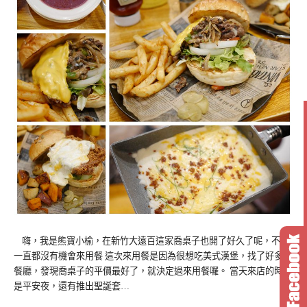
嗨，我是熊寶小榆，在新竹大遠百這家喬桌子也開了好久了呢，不過
一直都沒有機會來用餐 這次來用餐是因為很想吃美式漢堡，找了好多間
餐廳，發現喬桌子的平價最好了，就決定過來用餐囉。 當天來店的時候
是平安夜，還有推出聖誕套…