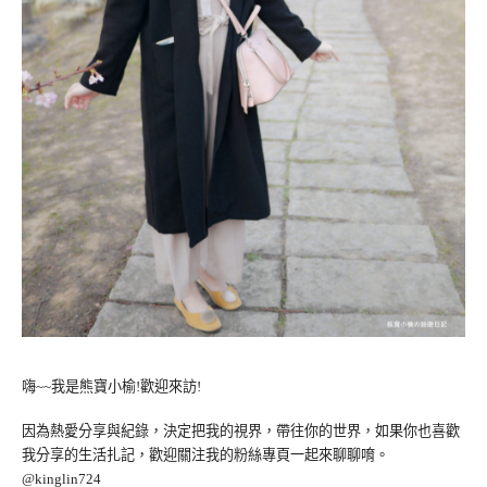
嗨~~我是熊寶小榆!歡迎來訪!
因為熱愛分享與紀錄，決定把我的視界，帶往你的世界，如果你也喜歡
我分享的生活扎記，歡迎關注我的粉絲專頁一起來聊聊唷。
@kinglin724