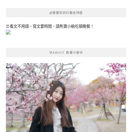
💰需要您的行動支持💍
⏰看文不用錢，寫文要時間，請熊寶小榆吃頓晚餐！
🐻ABOUT 熊寶小榆🐻