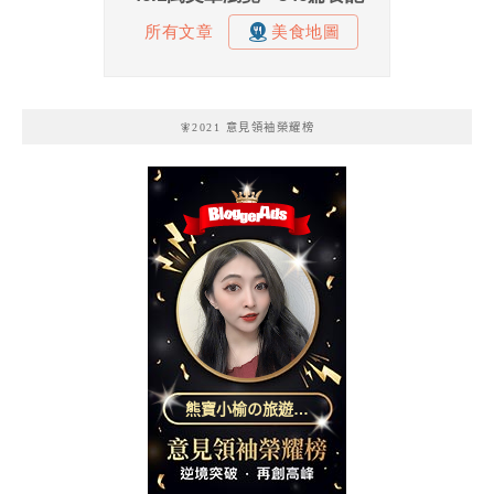
🧚2021 意見領袖榮耀榜
熊寶小榆の旅遊日
記