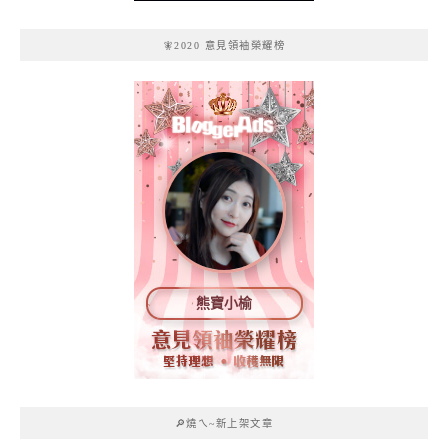
🧚2020 意見領袖榮耀榜
熊寶小榆
🔎燒ㄟ~新上架文章