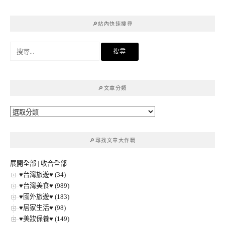
導
覽
🔎站內快速搜尋
搜
尋
關
鍵
🔎文章分類
字:
🔎
文
章
🔎尋找文章大作戰
分
類
展開全部
|
收合全部
♥台灣旅遊♥ (34)
♥台灣美食♥ (989)
♥國外旅遊♥ (183)
♥居家生活♥ (98)
♥美妝保養♥ (149)