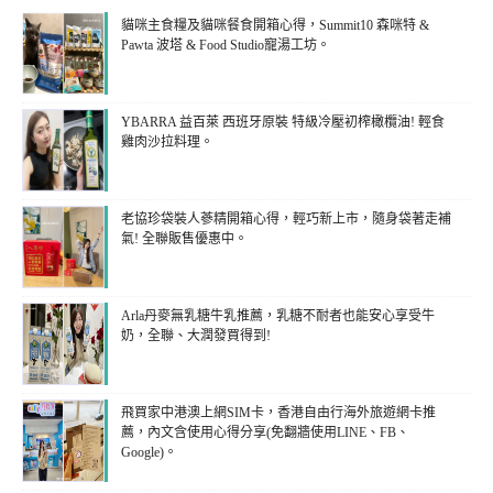
貓咪主食糧及貓咪餐食開箱心得，Summit10 森咪特 &
Pawta 波塔 & Food Studio寵湯工坊。
YBARRA 益百萊 西班牙原裝 特級冷壓初榨橄欖油! 輕食
雞肉沙拉料理。
老協珍袋裝人蔘精開箱心得，輕巧新上市，隨身袋著走補
氣! 全聯販售優惠中。
Arla丹麥無乳糖牛乳推薦，乳糖不耐者也能安心享受牛
奶，全聯、大潤發買得到!
飛買家中港澳上網SIM卡，香港自由行海外旅遊網卡推
薦，內文含使用心得分享(免翻牆使用LINE、FB、
Google)。