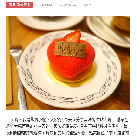
美食-新竹美食
IKUMA
2019-03-22
0
↓ 嗨，我是熊寶小榆，大家好! 今天來分享美味的甜點店唷。 隱身在
新竹大遠百旁的小巷弄的一家法式甜點屋~ 只有下午時段才有開店，每
次剛開店店鋪就客滿，想吃到美味的甜點可要早點來搶位子唷。 店鋪前