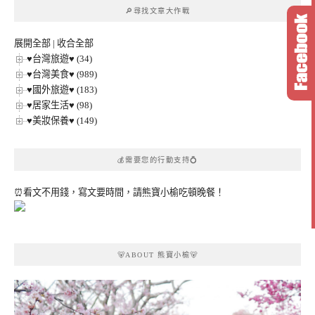
章
🔎尋找文章大作戰
分
類
展開全部
|
收合全部
♥台灣旅遊♥ (34)
♥台灣美食♥ (989)
♥國外旅遊♥ (183)
♥居家生活♥ (98)
♥美妝保養♥ (149)
💰需要您的行動支持💍
⏰看文不用錢，寫文要時間，請熊寶小榆吃頓晚餐！
🐻ABOUT 熊寶小榆🐻