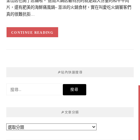
金山店也開了店鋪啦。 這間火鍋店最特別的就是超大份量的和牛牛肉
片，還有肥美的海鮮痛風鍋~ 澎派的火鍋食材，實在叫愛吃火鍋饕客們
真的很難抗拒…
CONTINUE READING
🔎站內快速搜尋
搜
尋
關
鍵
🔎文章分類
字:
🔎
文