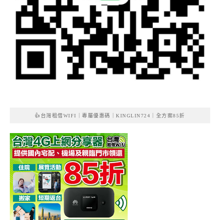
👍台灣租借WIFI｜專屬優惠碼｜KINGLIN724｜全方案85折