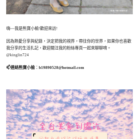
嗨~~我是熊寶小榆!歡迎來訪!
因為熱愛分享與紀錄，決定把我的視界，帶往你的世界，如果你也喜歡
我分享的生活扎記，歡迎關注我的粉絲專頁一起來聊聊唷。
@kinglin724
📫連絡熊寶小榆
：
b19890528@hotmail.com