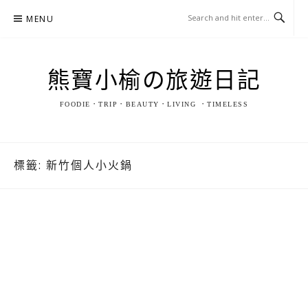
Skip
MENU
to
content
熊寶小榆の旅遊日記
FOODIE．TRIP．BEAUTY．LIVING ．TIMELESS
標籤:
新竹個人小火鍋