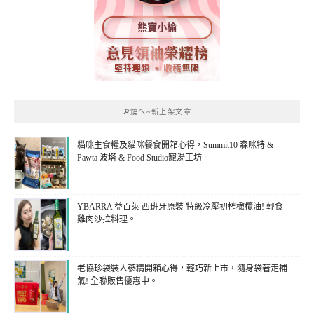
熊寶小榆
🔎燒ㄟ~新上架文章
貓咪主食糧及貓咪餐食開箱心得，Summit10 森咪特 &
Pawta 波塔 & Food Studio寵湯工坊。
YBARRA 益百萊 西班牙原裝 特級冷壓初榨橄欖油! 輕食
雞肉沙拉料理。
老協珍袋裝人蔘精開箱心得，輕巧新上市，隨身袋著走補
氣! 全聯販售優惠中。