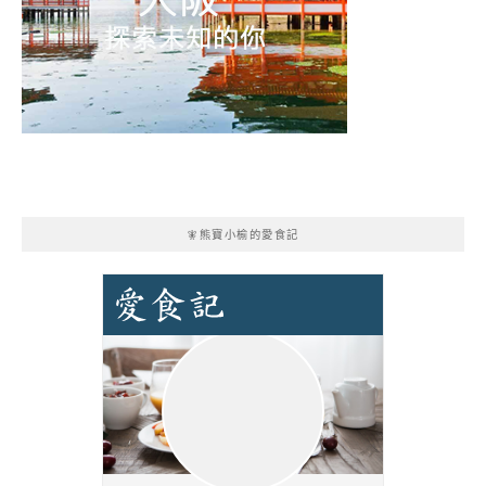
🧚熊寶小榆的愛食記