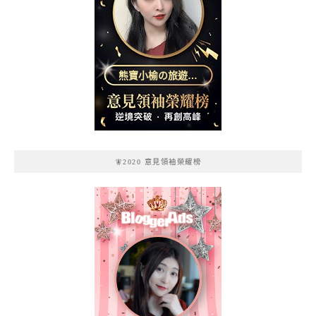
熊寶小榆の旅遊日
記
🧚2020 意見領袖榮耀榜