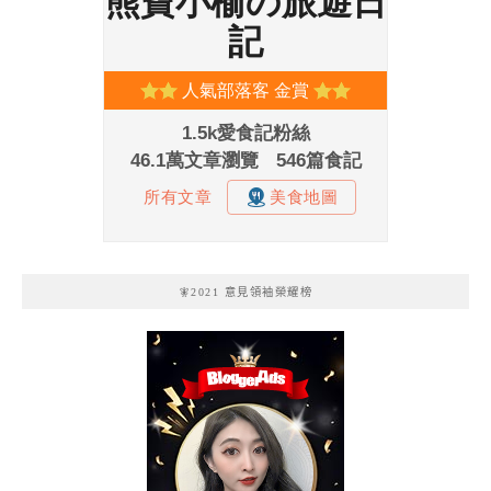
🧚2021 意見領袖榮耀榜