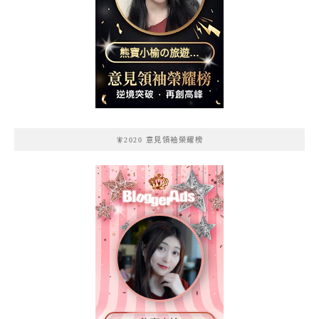
熊寶小榆の旅遊日
記
🧚2020 意見領袖榮耀榜