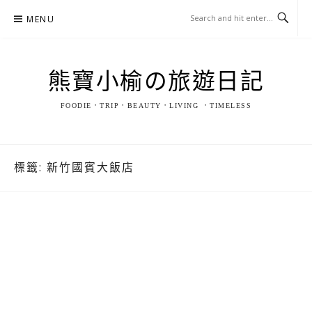
Skip
MENU
to
content
熊寶小榆の旅遊日記
FOODIE．TRIP．BEAUTY．LIVING ．TIMELESS
標籤:
新竹國賓大飯店