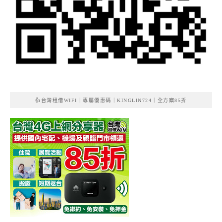
👍台灣租借WIFI｜專屬優惠碼｜KINGLIN724｜全方案85折