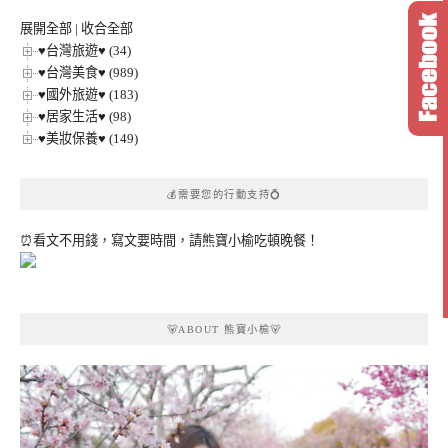
類
展開全部
|
收合全部
♥台灣旅遊♥ (34)
♥台灣美食♥ (989)
♥國外旅遊♥ (183)
♥居家生活♥ (98)
♥美妝保養♥ (149)
💰需要您的行動支持💍
⏰看文不用錢，寫文要時間，請熊寶小榆吃頓晚餐！
🐻ABOUT 熊寶小榆🐻