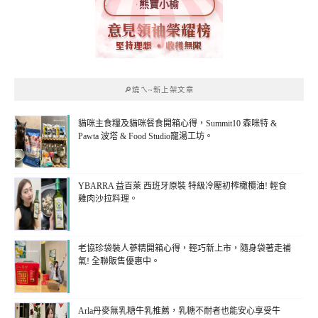
熊寶小榆
🔎燒ㄟ~新上架文章
貓咪主食糧及貓咪餐食開箱心得，Summit10 森咪特 &
Pawta 波塔 & Food Studio寵湯工坊。
YBARRA 益百萊 西班牙原裝 特級冷壓初榨橄欖油! 輕食
雞肉沙拉料理。
老協珍袋裝人蔘精開箱心得，輕巧新上市，隨身袋著走補
氣! 全聯販售優惠中。
Arla丹麥無乳糖牛乳推薦，乳糖不耐者也能安心享受牛