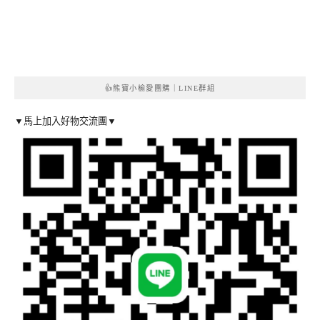
👍熊寶小榆愛團購｜LINE群組
▼馬上加入好物交流團▼