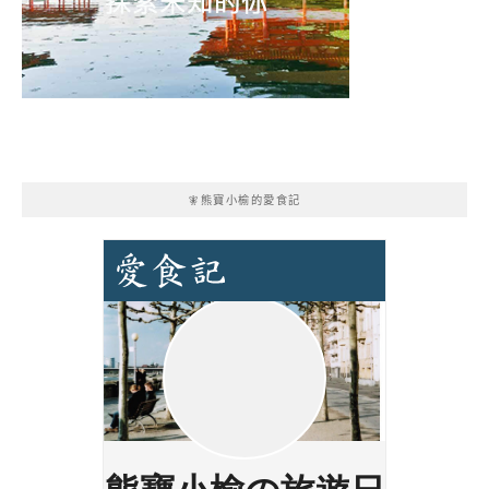
🧚熊寶小榆的愛食記