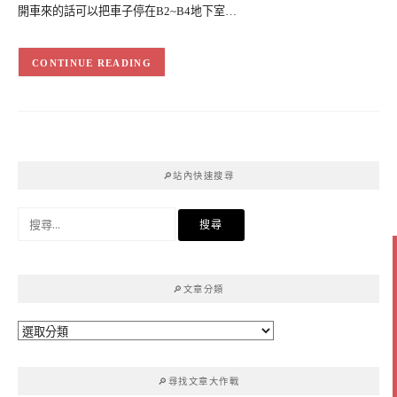
開車來的話可以把車子停在B2~B4地下室…
CONTINUE READING
🔎站內快速搜尋
搜
尋
關
鍵
🔎文章分類
字:
🔎
文
章
🔎尋找文章大作戰
分