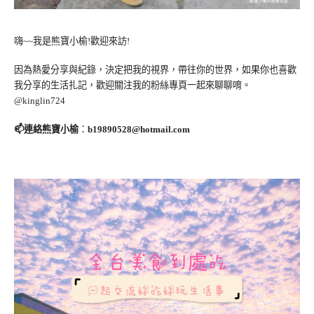
嗨~~我是熊寶小榆!歡迎來訪!
因為熱愛分享與紀錄，決定把我的視界，帶往你的世界，如果你也喜歡
我分享的生活扎記，歡迎關注我的粉絲專頁一起來聊聊唷。
@kinglin724
📫連絡熊寶小榆
：
b19890528@hotmail.com