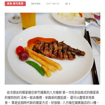
美食-新竹美食
IKUMA
2017-08-10
2
這次朋友的婚宴選在新竹國賓的八方燴辦 第一次吃到自助式的婚宴真
的蠻特別的 沒有一般去婚禮，坐圓桌的尷尬感， 還可以盡情享用美
食。 算是這個時代新的婚宴方式，好放鬆~ 八方燴在國賓飯店的12樓。