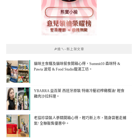
熊寶小榆
🔎燒ㄟ~新上架文章
貓咪主食糧及貓咪餐食開箱心得，Summit10 森咪特 &
Pawta 波塔 & Food Studio寵湯工坊。
YBARRA 益百萊 西班牙原裝 特級冷壓初榨橄欖油! 輕食
雞肉沙拉料理。
老協珍袋裝人蔘精開箱心得，輕巧新上市，隨身袋著走補
氣! 全聯販售優惠中。