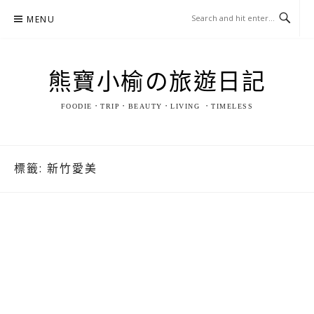
Skip
MENU
to
content
熊寶小榆の旅遊日記
FOODIE．TRIP．BEAUTY．LIVING ．TIMELESS
標籤:
新竹愛美