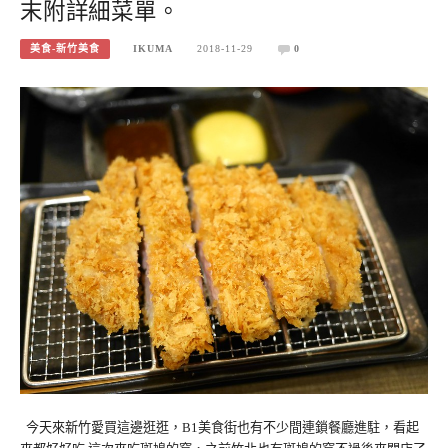
末附詳細菜單。
美食-新竹美食
IKUMA
2018-11-29
0
今天來新竹愛買這邊逛逛，B1美食街也有不少間連鎖餐廳進駐，看起