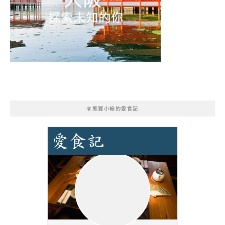
🧚熊寶小榆的愛食記