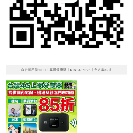
👍台灣租借WIFI｜專屬優惠碼｜KINGLIN724｜全方案85折