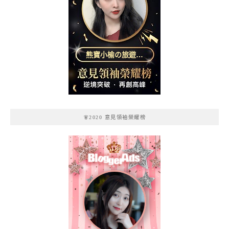
熊寶小榆の旅遊日
記
🧚2020 意見領袖榮耀榜