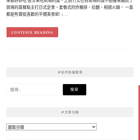
來都好好吃 這次來吃斑鳩的窩，之前竹北也有斑鳩的窩不過後來關店了
斑鳩的窩餐點主打日式定食，套餐式的炸豬排、拉麵、相撲火鍋， 一直
都是熊寶挺喜歡的平價美食呢! ↓ …
CONTINUE READING
🔎站內快速搜尋
搜
尋
關
鍵
🔎文章分類
字:
🔎
文