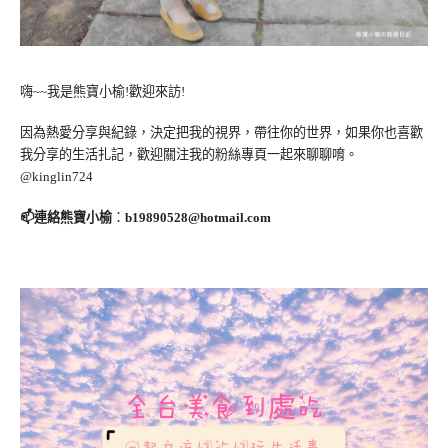
嗨~~我是熊寶小榆!歡迎來訪!
因為熱愛分享與紀錄，決定把我的視界，帶往你的世界，如果你也喜歡
我分享的生活扎記，歡迎關注我的粉絲專頁一起來聊聊唷。
@kinglin724
📫連絡熊寶小榆
：
b19890528@hotmail.com