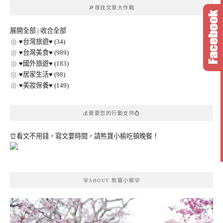
章
🔎尋找文章大作戰
分
類
展開全部
|
收合全部
♥台灣旅遊♥ (34)
♥台灣美食♥ (989)
♥國外旅遊♥ (183)
♥居家生活♥ (98)
♥美妝保養♥ (149)
💰需要您的行動支持💍
⏰看文不用錢，寫文要時間，請熊寶小榆吃頓晚餐！
🐻ABOUT 熊寶小榆🐻