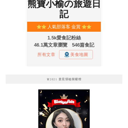
🧚2021 意見領袖榮耀榜