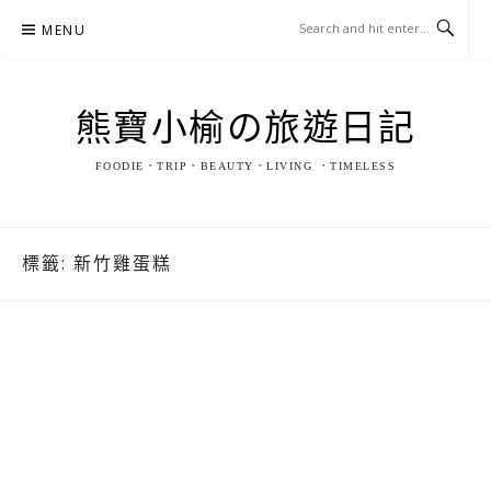
Skip
MENU
to
content
熊寶小榆の旅遊日記
FOODIE．TRIP．BEAUTY．LIVING ．TIMELESS
標籤:
新竹雞蛋糕