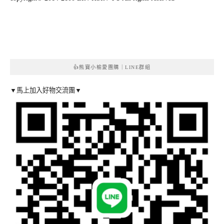
👍熊寶小榆愛團購｜LINE群組
▼馬上加入好物交流團▼