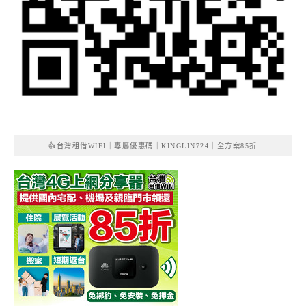
👍台灣租借WIFI｜專屬優惠碼｜KINGLIN724｜全方案85折