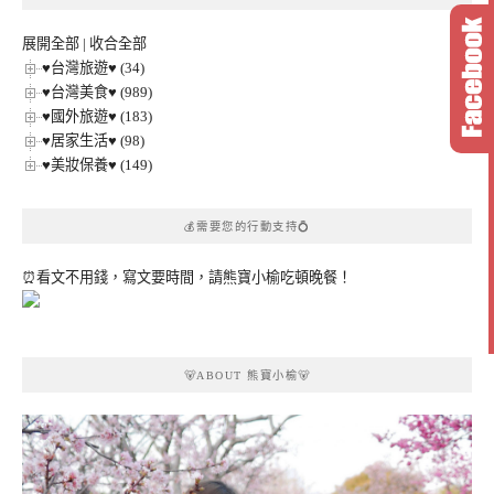
分
類
展開全部
|
收合全部
♥台灣旅遊♥ (34)
♥台灣美食♥ (989)
♥國外旅遊♥ (183)
♥居家生活♥ (98)
♥美妝保養♥ (149)
💰需要您的行動支持💍
⏰看文不用錢，寫文要時間，請熊寶小榆吃頓晚餐！
🐻ABOUT 熊寶小榆🐻