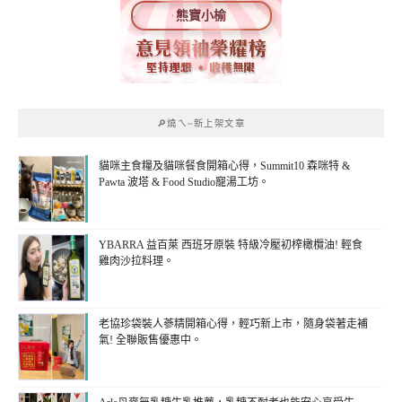
熊寶小榆
🔎燒ㄟ~新上架文章
貓咪主食糧及貓咪餐食開箱心得，Summit10 森咪特 &
Pawta 波塔 & Food Studio寵湯工坊。
YBARRA 益百萊 西班牙原裝 特級冷壓初榨橄欖油! 輕食
雞肉沙拉料理。
老協珍袋裝人蔘精開箱心得，輕巧新上市，隨身袋著走補
氣! 全聯販售優惠中。