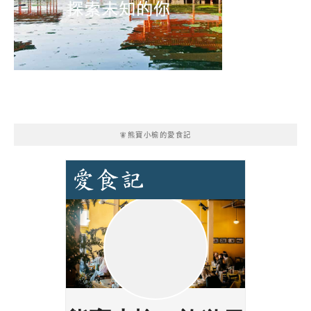
🧚熊寶小榆的愛食記