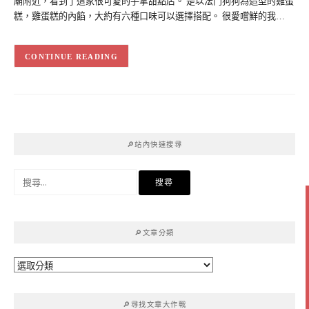
廟附近，看到了這家很可愛的手拿甜點店。 是以法鬥狗狗為造型的雞蛋
糕，雞蛋糕的內餡，大約有六種口味可以選擇搭配。 很愛嚐鮮的我…
CONTINUE READING
🔎站內快速搜尋
搜
尋
關
鍵
🔎文章分類
字:
🔎
文
章
🔎尋找文章大作戰