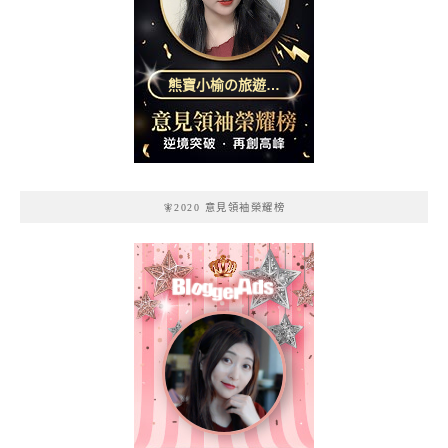
熊寶小榆の旅遊日
記
🧚2020 意見領袖榮耀榜