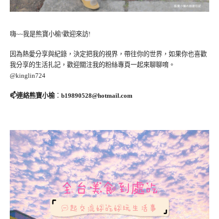
嗨~~我是熊寶小榆!歡迎來訪!
因為熱愛分享與紀錄，決定把我的視界，帶往你的世界，如果你也喜歡
我分享的生活扎記，歡迎關注我的粉絲專頁一起來聊聊唷。
@kinglin724
📫連絡熊寶小榆
：
b19890528@hotmail.com