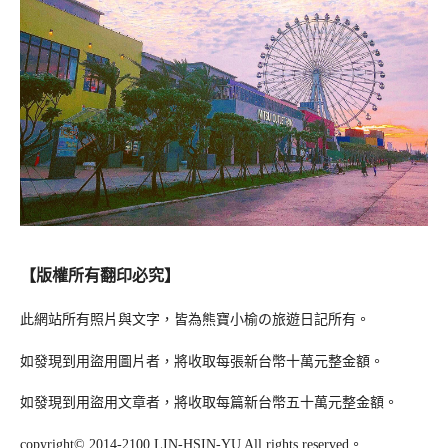
【版權所有翻印必究】
此網站所有照片與文字，皆為熊寶小榆の旅遊日記所有。
如發現到用盜用圖片者，將收取每張新台幣十萬元整金額。
如發現到用盜用文章者，將收取每篇新台幣五十萬元整金額。
copyright© 2014-2100 LIN-HSIN-YU All rights reserved。