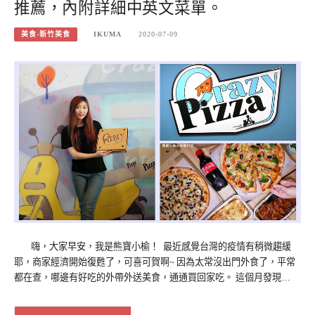
推薦，內附詳細中英文菜單。
美食-新竹美食
IKUMA
2020-07-09
嗨，大家早安，我是熊寶小榆！ 最近感覺台灣的疫情有稍微趨緩
耶，商家經濟開始復甦了，可喜可賀啊~ 因為太常沒出門外食了，平常
都在查，哪邊有好吃的外帶外送美食，通通買回家吃。 這個月發現…