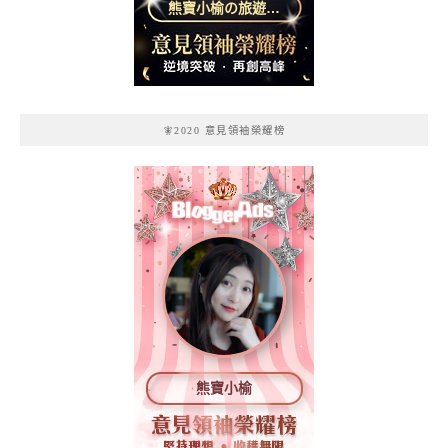
熊寶小榆の旅遊日
記
🧚2020 意見領袖榮耀榜
熊寶小榆