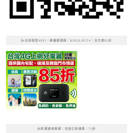
👍台灣租借WIFI｜專屬優惠碼｜KINGLIN724｜全方案85折
👍熊寶讀者推薦｜住宿訂房優惠｜75折