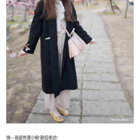
嗨~~我是熊寶小榆!歡迎來訪!