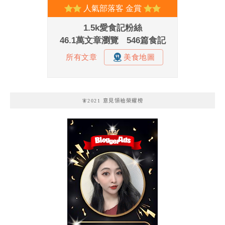
🧚2021 意見領袖榮耀榜