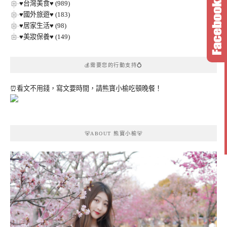
♥台灣美食♥ (989)
♥國外旅遊♥ (183)
♥居家生活♥ (98)
♥美妝保養♥ (149)
💰需要您的行動支持💍
⏰看文不用錢，寫文要時間，請熊寶小榆吃頓晚餐！
🐻ABOUT 熊寶小榆🐻