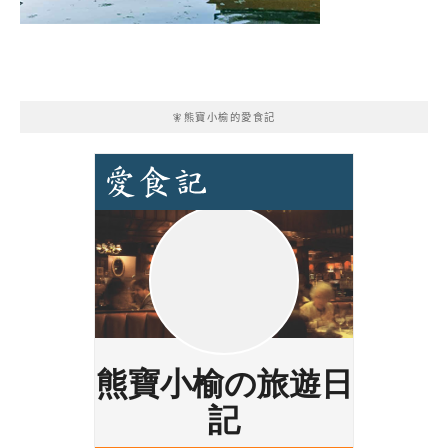
🧚熊寶小榆的愛食記