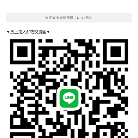
👍熊寶小榆愛團購｜LINE群組
▼馬上加入好物交流團▼