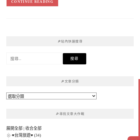
CONTINUE READING
🔎站內快速搜尋
搜
尋
關
鍵
🔎文章分類
字:
🔎
文
章
🔎尋找文章大作戰
分
類
展開全部
|
收合全部
♥台灣旅遊♥ (34)