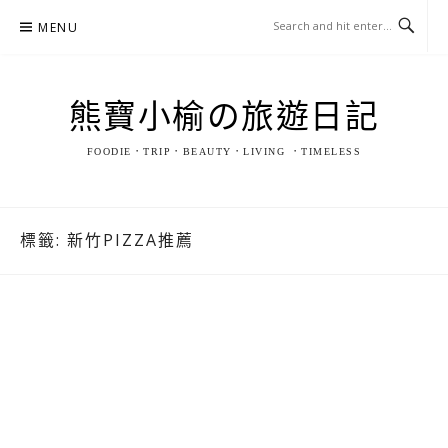
Skip
MENU
to
content
熊寶小榆の旅遊日記
FOODIE．TRIP．BEAUTY．LIVING ．TIMELESS
標籤:
新竹PIZZA推薦