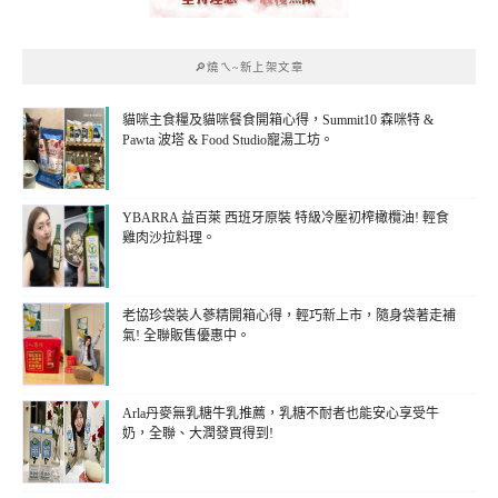
🔎燒ㄟ~新上架文章
貓咪主食糧及貓咪餐食開箱心得，Summit10 森咪特 &
Pawta 波塔 & Food Studio寵湯工坊。
YBARRA 益百萊 西班牙原裝 特級冷壓初榨橄欖油! 輕食
雞肉沙拉料理。
老協珍袋裝人蔘精開箱心得，輕巧新上市，隨身袋著走補
氣! 全聯販售優惠中。
Arla丹麥無乳糖牛乳推薦，乳糖不耐者也能安心享受牛
奶，全聯、大潤發買得到!