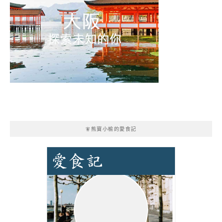
🧚熊寶小榆的愛食記