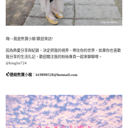
嗨~~我是熊寶小榆!歡迎來訪!
因為熱愛分享與紀錄，決定把我的視界，帶往你的世界，如果你也喜歡
我分享的生活扎記，歡迎關注我的粉絲專頁一起來聊聊唷。
@kinglin724
📫連絡熊寶小榆
：
b19890528@hotmail.com