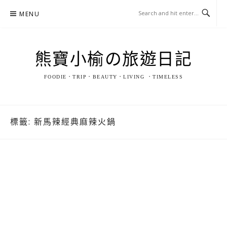
Skip
MENU
to
content
熊寶小榆の旅遊日記
FOODIE．TRIP．BEAUTY．LIVING ．TIMELESS
標籤:
新馬辣經典麻辣火鍋