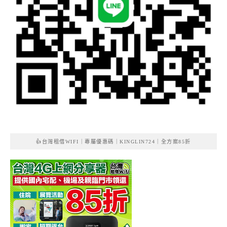
👍台灣租借WIFI｜專屬優惠碼｜KINGLIN724｜全方案85折