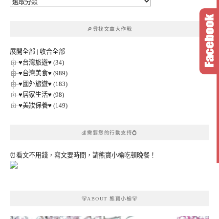
🔎
文
章
🔎尋找文章大作戰
分
類
展開全部
|
收合全部
♥台灣旅遊♥ (34)
♥台灣美食♥ (989)
♥國外旅遊♥ (183)
♥居家生活♥ (98)
♥美妝保養♥ (149)
💰需要您的行動支持💍
⏰看文不用錢，寫文要時間，請熊寶小榆吃頓晚餐！
🐻ABOUT 熊寶小榆🐻