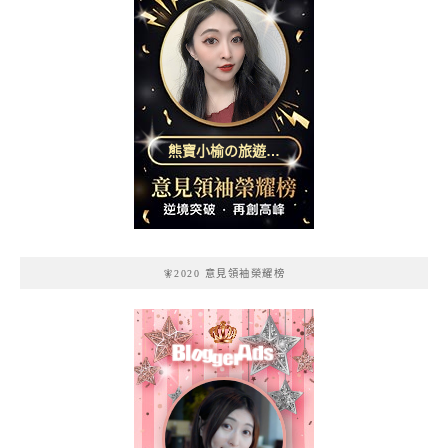
熊寶小榆の旅遊日
記
🧚2020 意見領袖榮耀榜