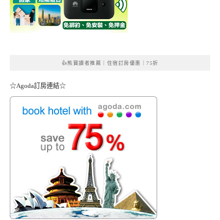
👍熊寶讀者推薦｜住宿訂房優惠｜75折
☆Agoda訂房連結☆