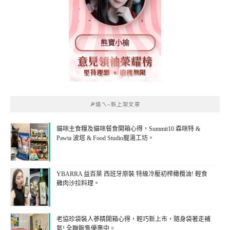
熊寶小榆
🔎燒ㄟ~新上架文章
貓咪主食糧及貓咪餐食開箱心得，Summit10 森咪特 &
Pawta 波塔 & Food Studio寵湯工坊。
YBARRA 益百萊 西班牙原裝 特級冷壓初榨橄欖油! 輕食
雞肉沙拉料理。
老協珍袋裝人蔘精開箱心得，輕巧新上市，隨身袋著走補
氣! 全聯販售優惠中。