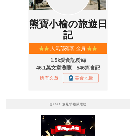
🧚2021 意見領袖榮耀榜