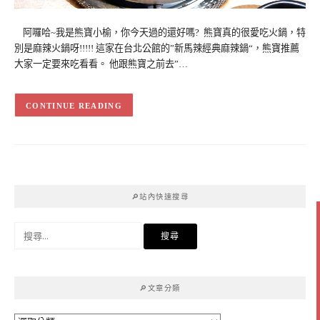
阿囉哈~我是熊寶小榆，你今天過的還好嗎? 熊寶真的很愛吃火鍋，特
別是麻辣火鍋呀!!!!! 這家在台北公館的”新馬辣經典麻辣鍋“，熊寶推薦
大家一定要來吃看看。 他跟熊寶之前去”…
CONTINUE READING
🔎站內快速搜尋
搜
尋
關
鍵
🔎文章分類
字: