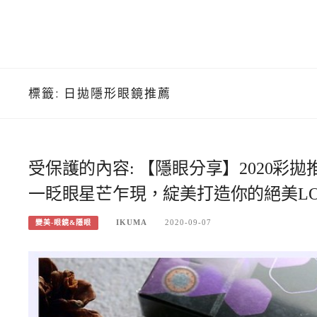
標籤:
日拋隱形眼鏡推薦
受保護的內容: 【隱眼分享】2020
一眨眼星芒乍現，綻美打造你的絕美LO
IKUMA
2020-09-07
變美-眼鏡&隱眼