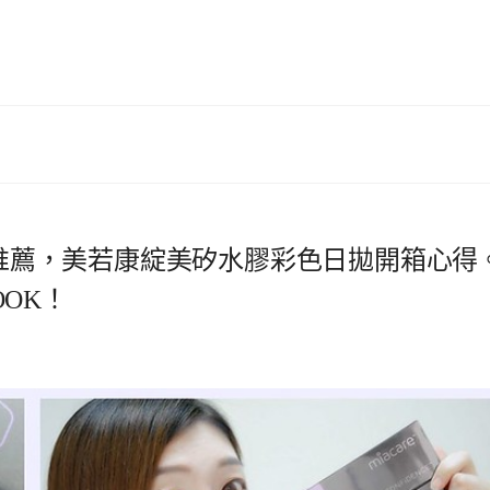
彩拋推薦，美若康綻美矽水膠彩色日拋開箱心得
OK！