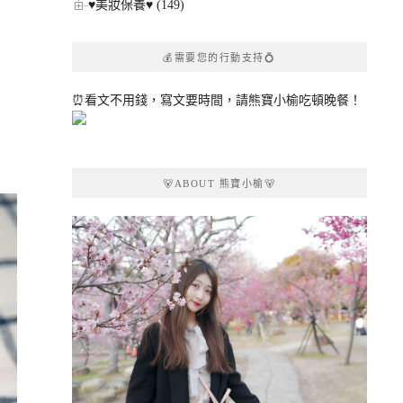
♥美妝保養♥ (149)
💰需要您的行動支持💍
⏰看文不用錢，寫文要時間，請熊寶小榆吃頓晚餐！
🐻ABOUT 熊寶小榆🐻