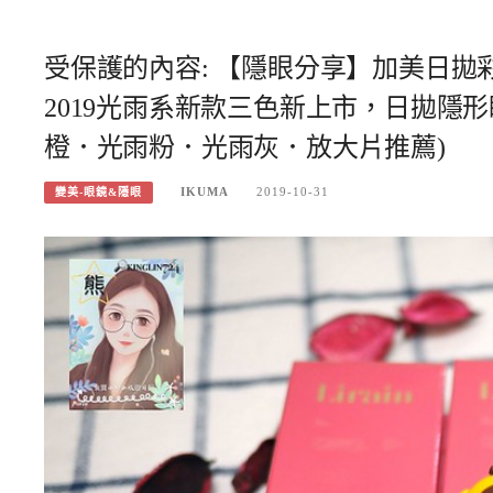
受保護的內容: 【隱眼分享】加美日拋
2019光雨系新款三色新上市，日拋隱形
橙．光雨粉．光雨灰．放大片推薦)
IKUMA
2019-10-31
變美-眼鏡&隱眼