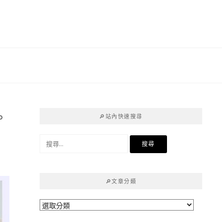
。
🔎站內快速搜尋
搜
尋
關
鍵
🔎文章分類
字:
🔎
文