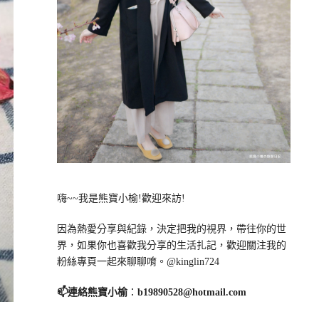
嗨~~我是熊寶小榆!歡迎來訪!
因為熱愛分享與紀錄，決定把我的視界，帶往你的世
界，如果你也喜歡我分享的生活扎記，歡迎關注我的
粉絲專頁一起來聊聊唷。@kinglin724
📫連絡熊寶小榆
：
b19890528@hotmail.com