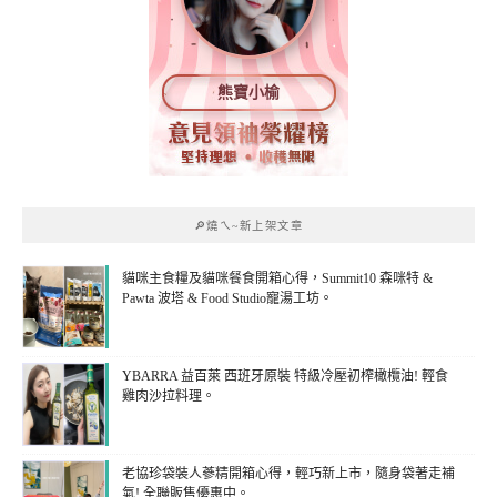
熊寶小榆
🔎燒ㄟ~新上架文章
貓咪主食糧及貓咪餐食開箱心得，Summit10 森咪特 &
Pawta 波塔 & Food Studio寵湯工坊。
YBARRA 益百萊 西班牙原裝 特級冷壓初榨橄欖油! 輕食
雞肉沙拉料理。
老協珍袋裝人蔘精開箱心得，輕巧新上市，隨身袋著走補
氣! 全聯販售優惠中。