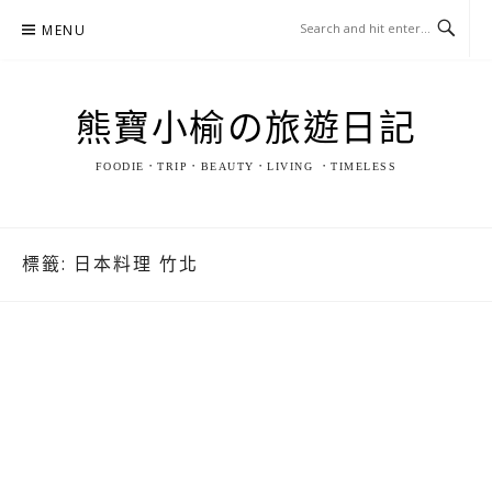
Skip
MENU
to
content
熊寶小榆の旅遊日記
FOODIE．TRIP．BEAUTY．LIVING ．TIMELESS
標籤:
日本料理 竹北