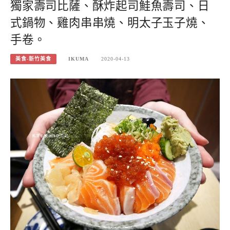
獨家壽司比薩、酥炸起司鮭魚壽司、日
式鍋物、雞肉串串燒、明太子玉子燒、
手卷。
美食-新竹美食
IKUMA
2020-04-13