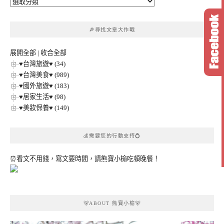
🔎
文
章
🔎尋找文章大作戰
分
類
展開全部
|
收合全部
♥台灣旅遊♥ (34)
♥台灣美食♥ (989)
♥國外旅遊♥ (183)
♥居家生活♥ (98)
♥美妝保養♥ (149)
💰需要您的行動支持💍
⏰看文不用錢，寫文要時間，請熊寶小榆吃頓晚餐！
🐻ABOUT 熊寶小榆🐻