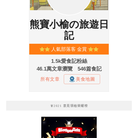
🧚2021 意見領袖榮耀榜