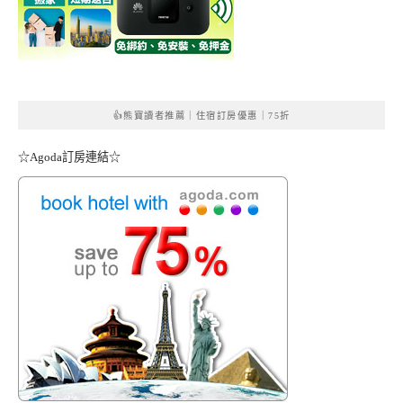
👍熊寶讀者推薦｜住宿訂房優惠｜75折
☆Agoda訂房連結☆