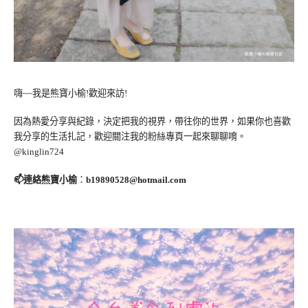
嗨~~我是熊寶小榆!歡迎來訪!
因為熱愛分享與紀錄，決定把我的視界，帶往你的世界，如果你也喜歡
我分享的生活扎記，歡迎關注我的粉絲專頁一起來聊聊唷。
@kinglin724
📫連絡熊寶小榆
：
b19890528@hotmail.com