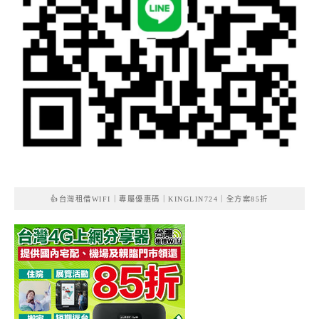
👍台灣租借WIFI｜專屬優惠碼｜KINGLIN724｜全方案85折