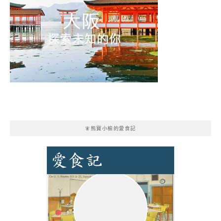
🧚熊寶小榆的愛食記