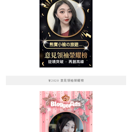
熊寶小榆の旅遊日
記
🧚2020 意見領袖榮耀榜